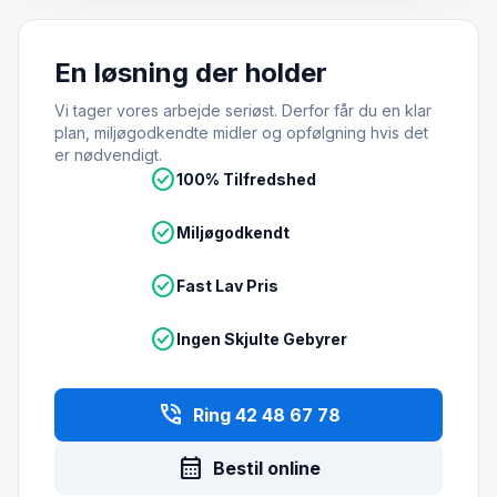
En løsning der holder
Vi tager vores arbejde seriøst. Derfor får du en klar
plan, miljøgodkendte midler og opfølgning hvis det
er nødvendigt.
check_circle
100% Tilfredshed
check_circle
Miljøgodkendt
check_circle
Fast Lav Pris
check_circle
Ingen Skjulte Gebyrer
phone_in_talk
Ring 42 48 67 78
calendar_month
Bestil online