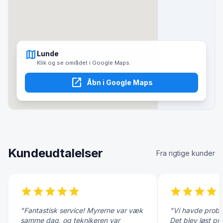
map
Lunde
Klik og se området i Google Maps.
open_in_new
Åbn i Google Maps
Kundeudtalelser
Fra rigtige kunder
star
star
star
star
star
star
star
star
star
s
"Fantastisk service! Myrerne var væk
"Vi havde probl
samme dag, og teknikeren var
Det blev løst pr