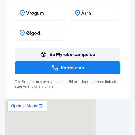
location_on
location_on
Vrøgum
Årre
location_on
Ølgod
pest_control
Se Myrebekæmpelse
call
Kontakt os
Tip: Brug samme bynavne i dine URLer, titler og interne links for
stærkere lokale signaler.