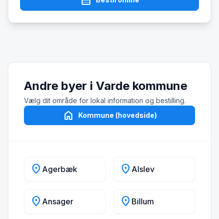
calendar_month
Andre byer i Varde kommune
Vælg dit område for lokal information og bestilling.
home
Kommune (hovedside)
location_on
location_on
Agerbæk
Alslev
location_on
location_on
Ansager
Billum