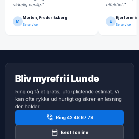
virkelig venlig."
effektivt."
Morten, Frederiksberg
Ejerforenin
M
E
Se service
Se service
Bliv myrefri i Lunde
Ring og få et gratis, uforpligtende estimat. Vi
kan ofte rykke ud hurtigt og sikrer en løsning
der holder.
phone_in_talk
Ring 42 48 67 78
calendar_month
Bestil online