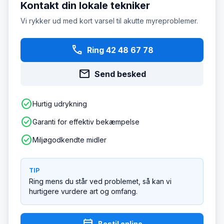
Kontakt din lokale tekniker
Vi rykker ud med kort varsel til akutte myreproblemer.
phone
Ring 42 48 67 78
mail
Send besked
check_circle
Hurtig udrykning
check_circle
Garanti for effektiv bekæmpelse
check_circle
Miljøgodkendte midler
TIP
Ring mens du står ved problemet, så kan vi
hurtigere vurdere art og omfang.
Bestil online