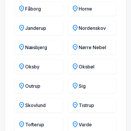
location_on
location_on
Fåborg
Horne
location_on
location_on
Janderup
Nordenskov
location_on
location_on
Næsbjerg
Nørre Nebel
location_on
location_on
Oksby
Oksbøl
location_on
location_on
Outrup
Sig
location_on
location_on
Skovlund
Tistrup
location_on
location_on
Tofterup
Varde