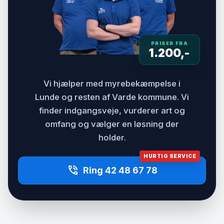
PRISER FRA
1.200,-
Vi hjælper med myrebekæmpelse i
Lunde og resten af Varde kommune. Vi
finder indgangsveje, vurderer art og
omfang og vælger en løsning der
holder.
HURTIG SERVICE
phone_in_talk
Ring 42 48 67 78