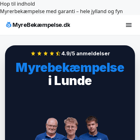
Hop til indhold
Myrerbekæmpelse med garanti – hele jylland og fyn
pest_control
menu
MyreBekæmpelse.dk
4.9/5 anmeldelser
Myrebekæmpelse
i Lunde