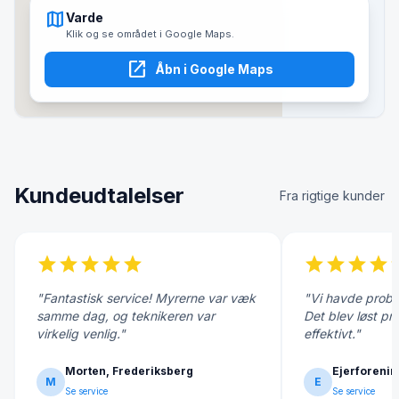
map
Varde
Klik og se området i Google Maps.
open_in_new
Åbn i Google Maps
Kundeudtalelser
Fra rigtige kunder
star
star
star
star
star
star
star
star
star
s
"Fantastisk service! Myrerne var væk
"Vi havde probl
samme dag, og teknikeren var
Det blev løst pr
virkelig venlig."
effektivt."
Morten, Frederiksberg
Ejerforenin
M
E
Se service
Se service