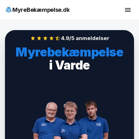
Hop
pest_control
menu
MyreBekæmpelse.dk
til
indhold
4.9/5 anmeldelser
Myrebekæmpelse
i Varde