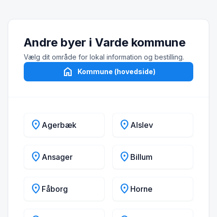
Andre byer i Varde kommune
Vælg dit område for lokal information og bestilling.
home
Kommune (hovedside)
location_on
location_on
Agerbæk
Alslev
location_on
location_on
Ansager
Billum
location_on
location_on
Fåborg
Horne