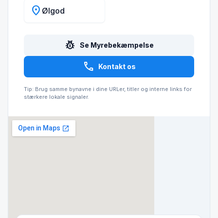
location_on
Ølgod
pest_control
Se Myrebekæmpelse
call
Kontakt os
Tip: Brug samme bynavne i dine URLer, titler og interne links for
stærkere lokale signaler.