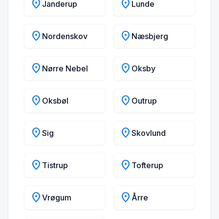
location_on
location_on
Janderup
Lunde
location_on
location_on
Nordenskov
Næsbjerg
location_on
location_on
Nørre Nebel
Oksby
location_on
location_on
Oksbøl
Outrup
location_on
location_on
Sig
Skovlund
location_on
location_on
Tistrup
Tofterup
location_on
location_on
Vrøgum
Årre