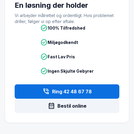
En løsning der holder
Vi arbejder målrettet og ordentligt. Hvis problemet
driller, følger vi op efter aftale.
check_circle
100% Tilfredshed
check_circle
Miljøgodkendt
check_circle
Fast Lav Pris
check_circle
Ingen Skjulte Gebyrer
phone_in_talk
Ring 42 48 67 78
calendar_month
Bestil online