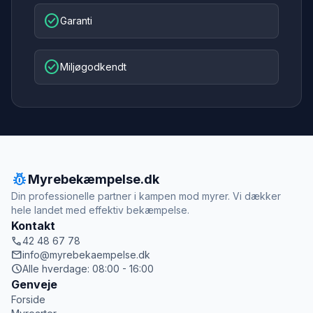
check_circle
Garanti
check_circle
Miljøgodkendt
pest_control
Myrebekæmpelse.dk
Din professionelle partner i kampen mod myrer. Vi dækker
hele landet med effektiv bekæmpelse.
Kontakt
call
42 48 67 78
mail
info@myrebekaempelse.dk
schedule
Alle hverdage: 08:00 - 16:00
Genveje
Forside