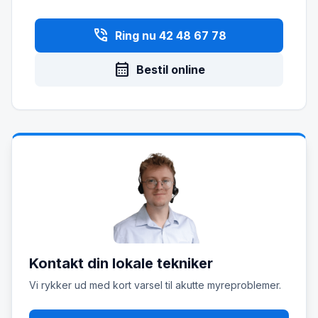
phone_in_talk
Ring nu 42 48 67 78
calendar_month
Bestil online
Kontakt din lokale tekniker
Vi rykker ud med kort varsel til akutte myreproblemer.