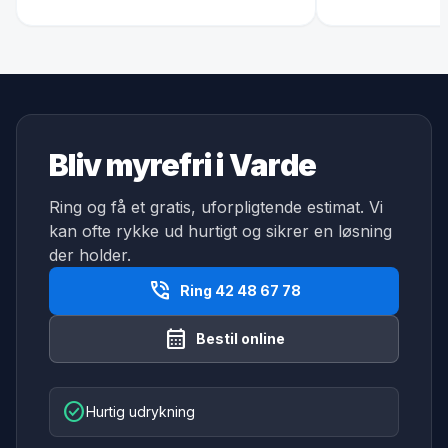
Bliv myrefri i Varde
Ring og få et gratis, uforpligtende estimat. Vi
kan ofte rykke ud hurtigt og sikrer en løsning
der holder.
phone_in_talk
Ring 42 48 67 78
calendar_month
Bestil online
check_circle
Hurtig udrykning