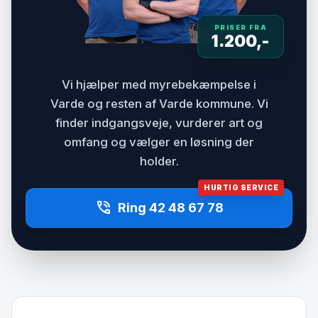
PRISER FRA
1.200,-
Vi hjælper med myrebekæmpelse i
Varde og resten af Varde kommune. Vi
finder indgangsveje, vurderer art og
omfang og vælger en løsning der
holder.
HURTIG SERVICE
phone_in_talk
Ring 42 48 67 78