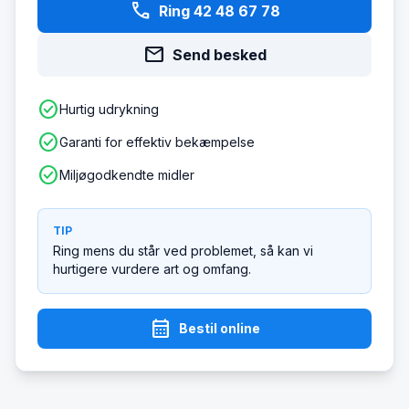
phone
Ring 42 48 67 78
mail
Send besked
check_circle
Hurtig udrykning
check_circle
Garanti for effektiv bekæmpelse
check_circle
Miljøgodkendte midler
TIP
Ring mens du står ved problemet, så kan vi
hurtigere vurdere art og omfang.
calendar_month
Bestil online