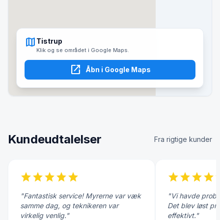
map
Tistrup
Klik og se området i Google Maps.
open_in_new
Åbn i Google Maps
Kundeudtalelser
Fra rigtige kunder
star
star
star
star
star
star
star
star
star
s
"Fantastisk service! Myrerne var væk
"Vi havde probl
samme dag, og teknikeren var
Det blev løst pr
virkelig venlig."
effektivt."