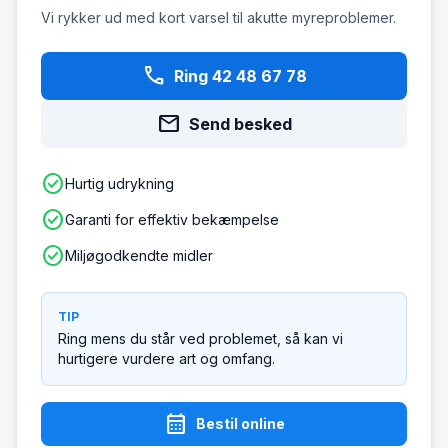
Vi rykker ud med kort varsel til akutte myreproblemer.
phone
Ring 42 48 67 78
mail
Send besked
check_circle
Hurtig udrykning
check_circle
Garanti for effektiv bekæmpelse
check_circle
Miljøgodkendte midler
TIP
Ring mens du står ved problemet, så kan vi
hurtigere vurdere art og omfang.
calendar_month
Bestil online