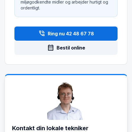
miljøgodkendte midler og arbejder hurtigt og
ordentligt.
phone_in_talk
Ring nu 42 48 67 78
calendar_month
Bestil online
Kontakt din lokale tekniker