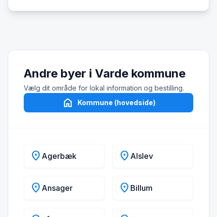
Andre byer i Varde kommune
Vælg dit område for lokal information og bestilling.
home
Kommune (hovedside)
location_on
location_on
Agerbæk
Alslev
location_on
location_on
Ansager
Billum