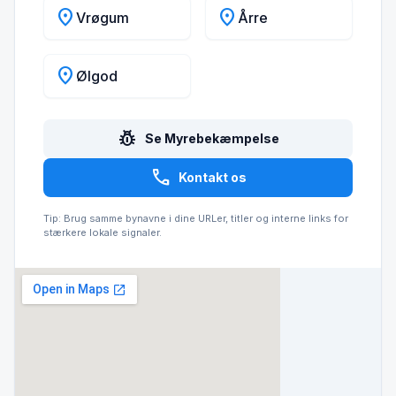
location_on
location_on
Vrøgum
Årre
location_on
Ølgod
pest_control
Se Myrebekæmpelse
call
Kontakt os
Tip: Brug samme bynavne i dine URLer, titler og interne links for
stærkere lokale signaler.