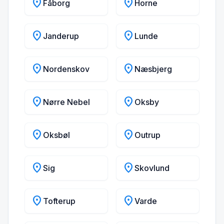
location_on
location_on
Fåborg
Horne
location_on
location_on
Janderup
Lunde
location_on
location_on
Nordenskov
Næsbjerg
location_on
location_on
Nørre Nebel
Oksby
location_on
location_on
Oksbøl
Outrup
location_on
location_on
Sig
Skovlund
location_on
location_on
Tofterup
Varde