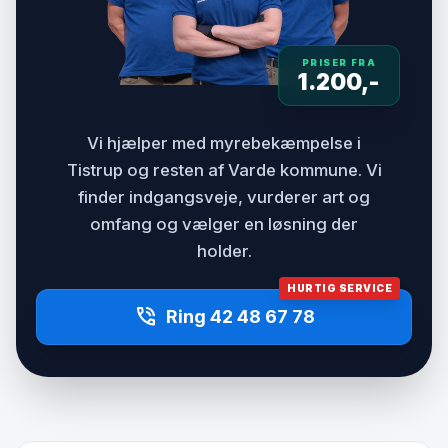
PRISER FRA
1.200,-
Vi hjælper med myrebekæmpelse i
Tistrup og resten af Varde kommune. Vi
finder indgangsveje, vurderer art og
omfang og vælger en løsning der
holder.
HURTIG SERVICE
phone_in_talk
Ring 42 48 67 78