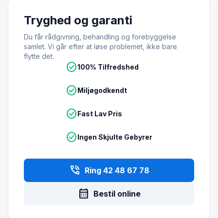
Tryghed og garanti
Du får rådgivning, behandling og forebyggelse
samlet. Vi går efter at løse problemet, ikke bare
flytte det.
check_circle
100% Tilfredshed
check_circle
Miljøgodkendt
check_circle
Fast Lav Pris
check_circle
Ingen Skjulte Gebyrer
phone_in_talk
Ring 42 48 67 78
calendar_month
Bestil online