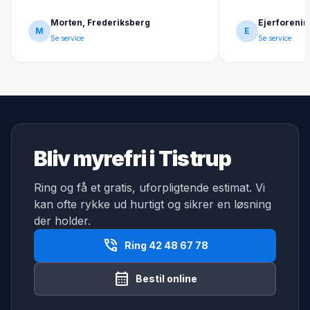
Morten, Frederiksberg
Ejerforenin
M
E
Se service
Se service
Bliv myrefri i Tistrup
Ring og få et gratis, uforpligtende estimat. Vi
kan ofte rykke ud hurtigt og sikrer en løsning
der holder.
phone_in_talk
Ring 42 48 67 78
calendar_month
Bestil online