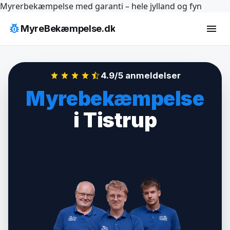
Hop
Myrerbekæmpelse med garanti – hele jylland og fyn
til
pest_control
menu
MyreBekæmpelse.dk
indhold
4.9/5 anmeldelser
Myrebekæmpelse
i Tistrup