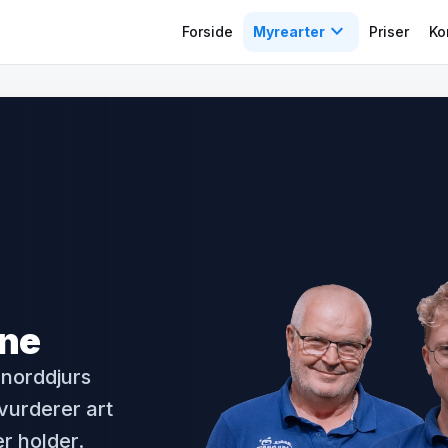
expand_more
Forside
Myrearter
Priser
Ko
une
norddjurs
vurderer art
r holder.