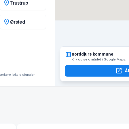
location_on
Trustrup
location_on
Ørsted
map
norddjurs kommune
Klik og se området i Google Maps.
open_in_new
Å
tærkere lokale signaler.