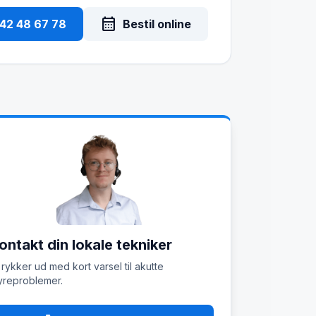
calendar_month
 42 48 67 78
Bestil online
ontakt din lokale tekniker
 rykker ud med kort varsel til akutte
reproblemer.