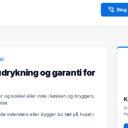
phone_in_talk
Ring
NE
udrykning og garanti for
r og sokkel eller inde i køkken og bryggers.
K
lse.
Vi
my
øde indendørs eller bygger bo tæt på huset i