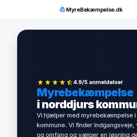
Hop
pest_control
MyreBekæmpelse.dk
til
indhold
4.9/5 anmeldelser
Myrebekæmpelse
i norddjurs komm
Vi hjælper med myrebekæmpelse i 
kommune. Vi finder indgangsveje, 
og omfang og vælger en løsning de