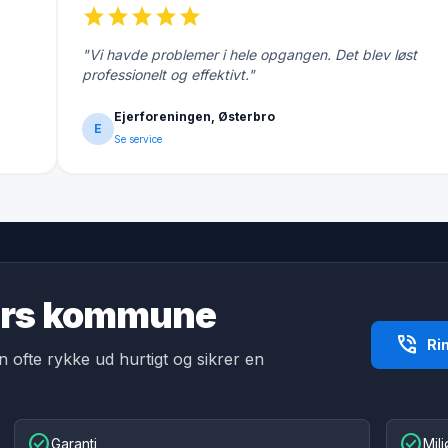
star
star
star
star
star
"Vi havde problemer i hele opgangen. Det blev løst
professionelt og effektivt."
Ejerforeningen, Østerbro
E
Se service
djurs kommune
phone_in_talk
Ri
an ofte rykke ud hurtigt og sikrer en
check_circle
check_circle
Garanti
Mil