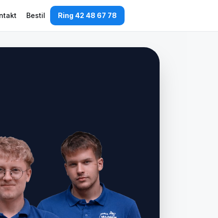
ntakt
Bestil
Ring 42 48 67 78