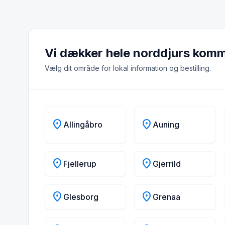
Vi dækker hele norddjurs kom
Vælg dit område for lokal information og bestilling.
location_on
location_on
Allingåbro
Auning
location_on
location_on
Fjellerup
Gjerrild
location_on
location_on
Glesborg
Grenaa