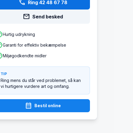
phone
Ring 42 48 67 78
mail
Send besked
ircle
Hurtig udrykning
ircle
Garanti for effektiv bekæmpelse
ircle
Miljøgodkendte midler
TIP
Ring mens du står ved problemet, så kan
vi hurtigere vurdere art og omfang.
calendar_month
Bestil online