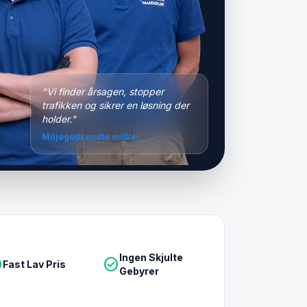
"Vi finder årsagen, stopper
trafikken og sikrer en løsning der
holder."
Miljøgodkendte midler
Ingen Skjulte
le
check_circle
Fast Lav Pris
Gebyrer