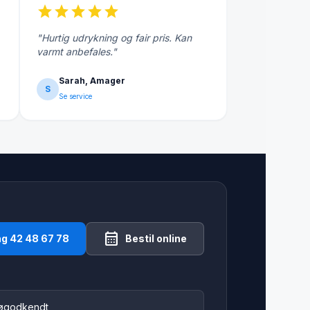
star
star
star
star
star
"Hurtig udrykning og fair pris. Kan
varmt anbefales."
Sarah, Amager
S
Se service
calendar_month
ng 42 48 67 78
Bestil online
jøgodkendt