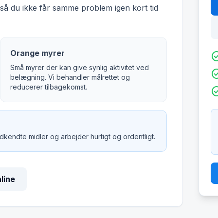
å du ikke får samme problem igen kort tid
Orange myrer
check_c
Små myrer der kan give synlig aktivitet ved
check_c
belægning. Vi behandler målrettet og
reducerer tilbagekomst.
check_c
godkendte midler og arbejder hurtigt og ordentligt.
nline