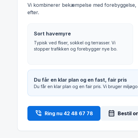
Vi kombinerer bekæmpelse med forebyggelse, s
efter.
Sort havemyre
Typisk ved fliser, sokkel og terrasser. Vi
stopper trafikken og forebygger nye bo.
Du får en klar plan og en fast, fair pris
Du får en klar plan og en fair pris. Vi bruger miljø
phone_in_talk
calendar_month
Ring nu 42 48 67 78
Bestil o