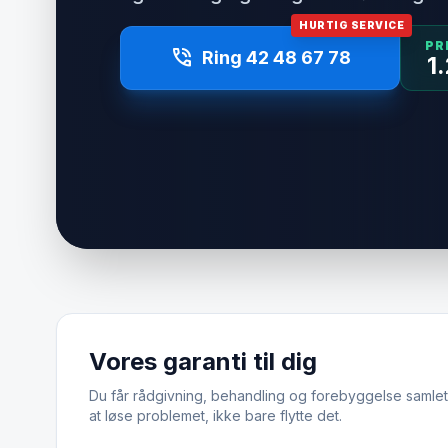
HURTIG SERVICE
PR
phone_in_talk
Ring 42 48 67 78
1
Vores garanti til dig
Du får rådgivning, behandling og forebyggelse samlet.
at løse problemet, ikke bare flytte det.