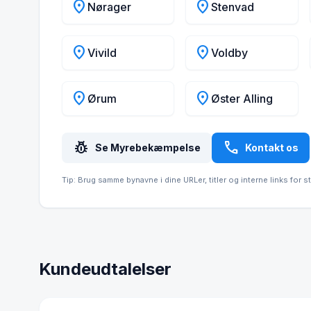
location_on
location_on
Nørager
Stenvad
location_on
location_on
Vivild
Voldby
location_on
location_on
Ørum
Øster Alling
pest_control
call
Se Myrebekæmpelse
Kontakt os
Tip: Brug samme bynavne i dine URLer, titler og interne links for s
Kundeudtalelser