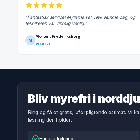
star
star
star
star
star
"Fantastisk service! Myrerne var væk samme dag, og
teknikeren var virkelig venlig."
Morten, Frederiksberg
M
Se service
Bliv myrefri i nord
Ring og få et gratis, uforpligtende estimat. Vi k
løsning der holder.
check_circle
Hurtig udrykning