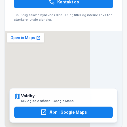
call
Kontakt os
Tip: Brug samme bynavne i dine URLer, titler og interne links for
stærkere lokale signaler.
map
Voldby
Klik og se området i Google Maps.
open_in_new
Åbn i Google Maps