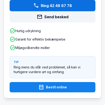
phone
Ring 42 48 67 78
mail
Send besked
check_circle
Hurtig udrykning
check_circle
Garanti for effektiv bekæmpelse
check_circle
Miljøgodkendte midler
TIP
Ring mens du står ved problemet, så kan vi
hurtigere vurdere art og omfang.
calendar_month
Bestil online