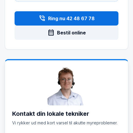
phone_in_talk
Ring nu 42 48 67 78
calendar_month
Bestil online
Kontakt din lokale tekniker
Vi rykker ud med kort varsel til akutte myreproblemer.