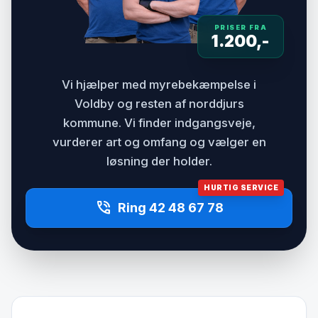
PRISER FRA
1.200,-
Vi hjælper med myrebekæmpelse i
Voldby og resten af norddjurs
kommune. Vi finder indgangsveje,
vurderer art og omfang og vælger en
løsning der holder.
HURTIG SERVICE
phone_in_talk
Ring 42 48 67 78