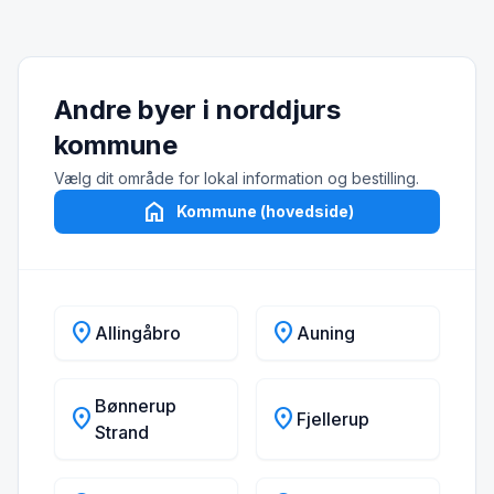
Andre byer i norddjurs
kommune
Vælg dit område for lokal information og bestilling.
home
Kommune (hovedside)
location_on
location_on
Allingåbro
Auning
Bønnerup
location_on
location_on
Fjellerup
Strand