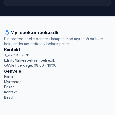
pest_control
Myrebekæmpelse.dk
Din professionelle partner i kampen mod myrer. Vi dækker
hele landet med effektiv bekæmpelse.
Kontakt
call
42 48 67 78
mail
info@myrebekaempelse.dk
schedule
Alle hverdage: 08:00 - 16:00
Genveje
Forside
Myrearter
Priser
Kontakt
Bestil