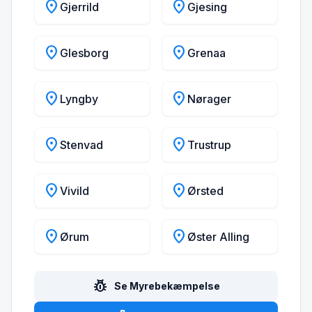
location_on
location_on
Gjerrild
Gjesing
location_on
location_on
Glesborg
Grenaa
location_on
location_on
Lyngby
Nørager
location_on
location_on
Stenvad
Trustrup
location_on
location_on
Vivild
Ørsted
location_on
location_on
Ørum
Øster Alling
pest_control
Se Myrebekæmpelse