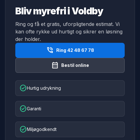
Bliv myrefri i Voldby
Ring og få et gratis, uforpligtende estimat. Vi
kan ofte rykke ud hurtigt og sikrer en løsning
der holder.
phone_in_talk
Ring 42 48 67 78
calendar_month
Bestil online
check_circle
Hurtig udrykning
check_circle
Garanti
check_circle
Miljøgodkendt