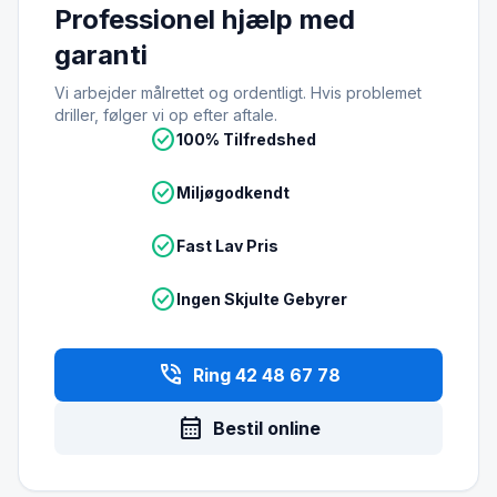
Professionel hjælp med
garanti
Vi arbejder målrettet og ordentligt. Hvis problemet
driller, følger vi op efter aftale.
check_circle
100% Tilfredshed
check_circle
Miljøgodkendt
check_circle
Fast Lav Pris
check_circle
Ingen Skjulte Gebyrer
phone_in_talk
Ring 42 48 67 78
calendar_month
Bestil online