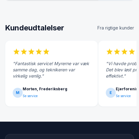
Kundeudtalelser
Fra rigtige kunder
star
star
star
star
star
star
star
star
star
s
"Fantastisk service! Myrerne var væk
"Vi havde probl
samme dag, og teknikeren var
Det blev løst pr
virkelig venlig."
effektivt."
Morten, Frederiksberg
Ejerforenin
M
E
Se service
Se service