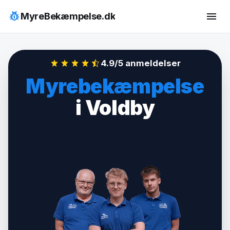
Hop
pest_control
menu
MyreBekæmpelse.dk
til
indhold
4.9/5 anmeldelser
Myrebekæmpelse
i Voldby