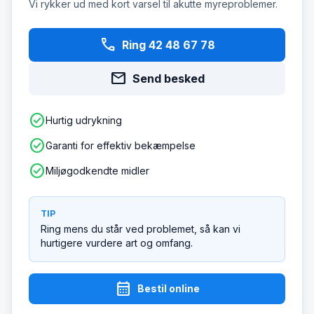
Vi rykker ud med kort varsel til akutte myreproblemer.
phone
Ring 42 48 67 78
mail
Send besked
check_circle
Hurtig udrykning
check_circle
Garanti for effektiv bekæmpelse
check_circle
Miljøgodkendte midler
TIP
Ring mens du står ved problemet, så kan vi
hurtigere vurdere art og omfang.
calendar_month
Bestil online