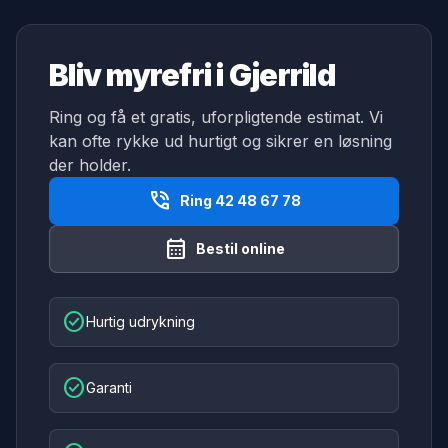
Bliv myrefri i Gjerrild
Ring og få et gratis, uforpligtende estimat. Vi
kan ofte rykke ud hurtigt og sikrer en løsning
der holder.
phone_in_talk
Ring 42 48 67 78
calendar_month
Bestil online
check_circle
Hurtig udrykning
check_circle
Garanti