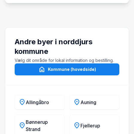
Andre byer i norddjurs
kommune
Vælg dit område for lokal information og bestilling.
home
Kommune (hovedside)
location_on
location_on
Allingåbro
Auning
Bønnerup
location_on
location_on
Fjellerup
Strand