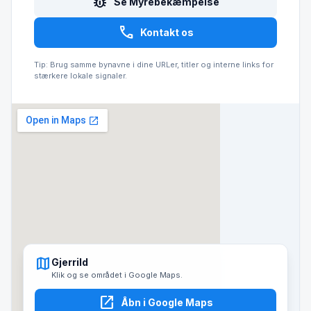
pest_control
Se Myrebekæmpelse
call
Kontakt os
Tip: Brug samme bynavne i dine URLer, titler og interne links for
stærkere lokale signaler.
map
Gjerrild
Klik og se området i Google Maps.
open_in_new
Åbn i Google Maps