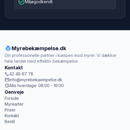
check_circle
Miljøgodkendt
pest_control
Myrebekæmpelse.dk
Din professionelle partner i kampen mod myrer. Vi dækker
hele landet med effektiv bekæmpelse.
Kontakt
call
42 48 67 78
mail
info@myrebekaempelse.dk
schedule
Alle hverdage: 08:00 - 16:00
Genveje
Forside
Myrearter
Priser
Kontakt
Bestil