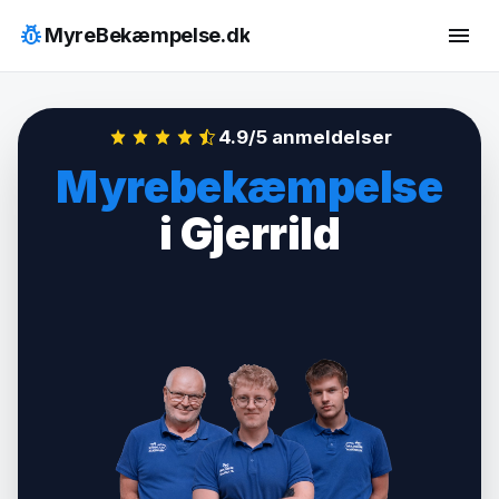
Hop
pest_control
menu
MyreBekæmpelse.dk
til
indhold
4.9/5 anmeldelser
Myrebekæmpelse
i Gjerrild