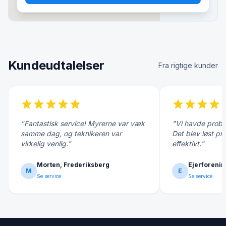
Kundeudtalelser
Fra rigtige kunder
star
star
star
star
star
star
star
star
star
s
"Fantastisk service! Myrerne var væk
"Vi havde probl
samme dag, og teknikeren var
Det blev løst pr
virkelig venlig."
effektivt."
Morten, Frederiksberg
Ejerforenin
M
E
Se service
Se service