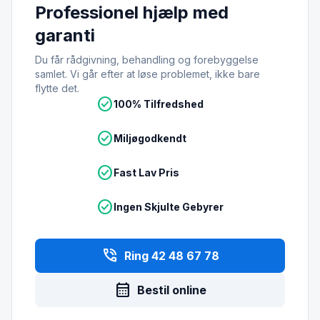
Professionel hjælp med
garanti
Du får rådgivning, behandling og forebyggelse
samlet. Vi går efter at løse problemet, ikke bare
flytte det.
check_circle
100% Tilfredshed
check_circle
Miljøgodkendt
check_circle
Fast Lav Pris
check_circle
Ingen Skjulte Gebyrer
phone_in_talk
Ring 42 48 67 78
calendar_month
Bestil online