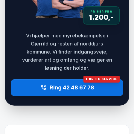
PRISER FRA
1.200,-
Vi hjælper med myrebekæmpelse i
Gjerrild og resten af norddjurs
kommune. Vi finder indgangsveje,
vurderer art og omfang og vælger en
løsning der holder.
HURTIG SERVICE
phone_in_talk
Ring 42 48 67 78