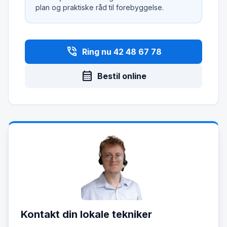
plan og praktiske råd til forebyggelse.
phone_in_talk
Ring nu 42 48 67 78
calendar_month
Bestil online
Kontakt din lokale tekniker