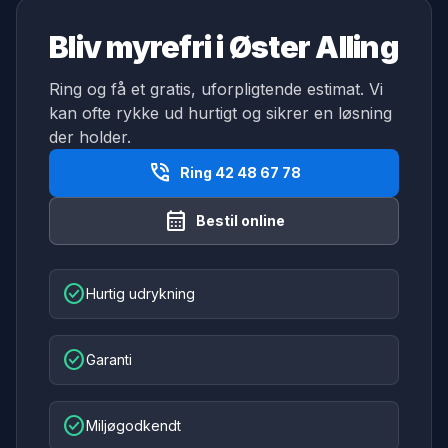
Bliv myrefri i Øster Alling
Ring og få et gratis, uforpligtende estimat. Vi
kan ofte rykke ud hurtigt og sikrer en løsning
der holder.
phone_in_talk
Ring 42 48 67 78
calendar_month
Bestil online
check_circle
Hurtig udrykning
check_circle
Garanti
check_circle
Miljøgodkendt