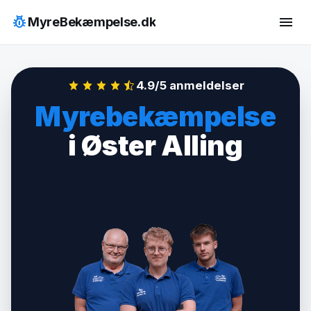
Hop
pest_control
menu
MyreBekæmpelse.dk
til
indhold
4.9/5 anmeldelser
Myrebekæmpelse
i Øster Alling