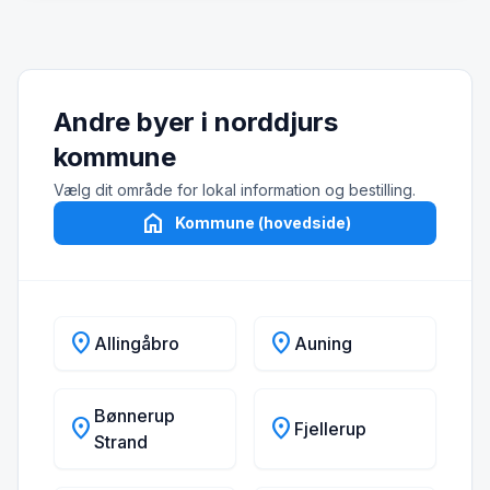
Andre byer i norddjurs
kommune
Vælg dit område for lokal information og bestilling.
home
Kommune (hovedside)
location_on
location_on
Allingåbro
Auning
Bønnerup
location_on
location_on
Fjellerup
Strand