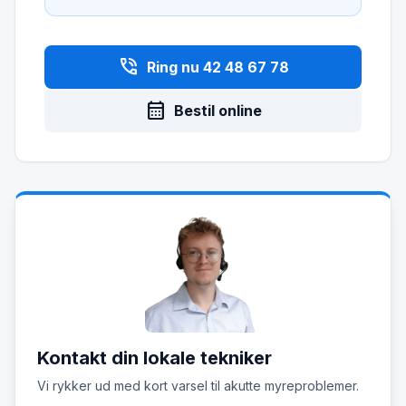
phone_in_talk
Ring nu 42 48 67 78
calendar_month
Bestil online
Kontakt din lokale tekniker
Vi rykker ud med kort varsel til akutte myreproblemer.