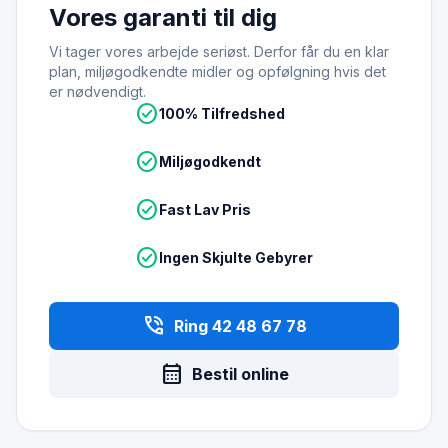
Vores garanti til dig
Vi tager vores arbejde seriøst. Derfor får du en klar
plan, miljøgodkendte midler og opfølgning hvis det
er nødvendigt.
check_circle
100% Tilfredshed
check_circle
Miljøgodkendt
check_circle
Fast Lav Pris
check_circle
Ingen Skjulte Gebyrer
phone_in_talk
Ring 42 48 67 78
calendar_month
Bestil online