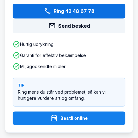
phone
Ring 42 48 67 78
mail
Send besked
check_circle
Hurtig udrykning
check_circle
Garanti for effektiv bekæmpelse
check_circle
Miljøgodkendte midler
TIP
Ring mens du står ved problemet, så kan vi
hurtigere vurdere art og omfang.
calendar_month
Bestil online