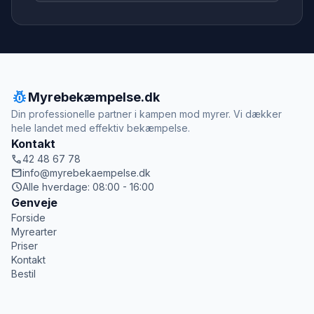
pest_control
Myrebekæmpelse.dk
Din professionelle partner i kampen mod myrer. Vi dækker
hele landet med effektiv bekæmpelse.
Kontakt
call
42 48 67 78
mail
info@myrebekaempelse.dk
schedule
Alle hverdage: 08:00 - 16:00
Genveje
Forside
Myrearter
Priser
Kontakt
Bestil