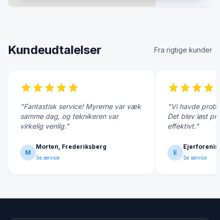
Kundeudtalelser
Fra rigtige kunder
star
star
star
star
star
star
star
star
star
s
"Fantastisk service! Myrerne var væk
"Vi havde probl
samme dag, og teknikeren var
Det blev løst pr
virkelig venlig."
effektivt."
Morten, Frederiksberg
Ejerforenin
M
E
Se service
Se service