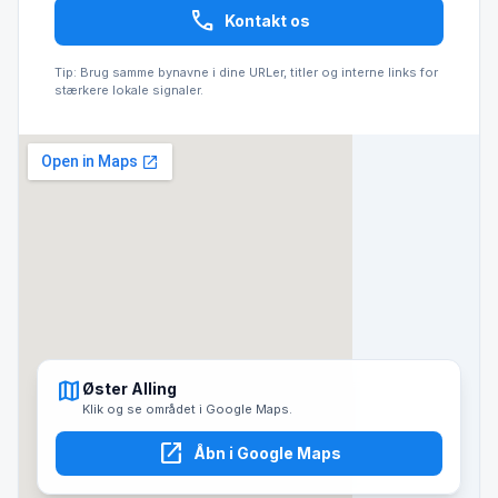
call
Kontakt os
Tip: Brug samme bynavne i dine URLer, titler og interne links for
stærkere lokale signaler.
map
Øster Alling
Klik og se området i Google Maps.
open_in_new
Åbn i Google Maps