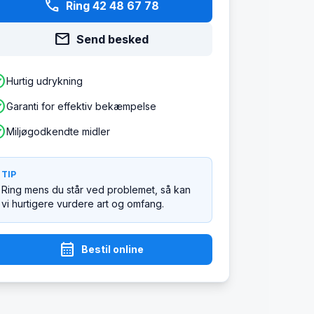
phone
Ring 42 48 67 78
mail
Send besked
ircle
Hurtig udrykning
ircle
Garanti for effektiv bekæmpelse
ircle
Miljøgodkendte midler
TIP
Ring mens du står ved problemet, så kan
vi hurtigere vurdere art og omfang.
calendar_month
Bestil online