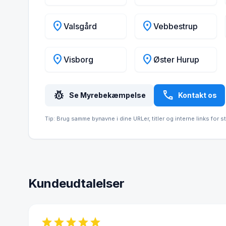
location_on
location_on
Valsgård
Vebbestrup
location_on
location_on
Visborg
Øster Hurup
pest_control
call
Se Myrebekæmpelse
Kontakt os
Tip: Brug samme bynavne i dine URLer, titler og interne links for s
Kundeudtalelser
star
star
star
star
star