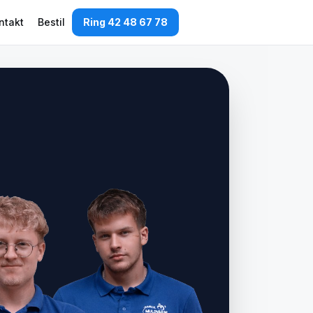
ntakt
Bestil
Ring 42 48 67 78