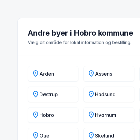
Andre byer i Hobro kommune
Vælg dit område for lokal information og bestilling.
location_on
location_on
Arden
Assens
location_on
location_on
Døstrup
Hadsund
location_on
location_on
Hobro
Hvornum
location_on
location_on
Oue
Skelund