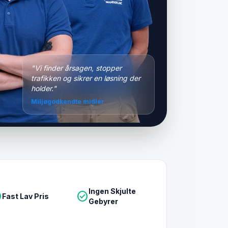
"Vi finder årsagen, stopper
trafikken og sikrer en løsning der
holder."
Miljøgodkendte midler
Ingen Skjulte
le
check_circle
Fast Lav Pris
Gebyrer