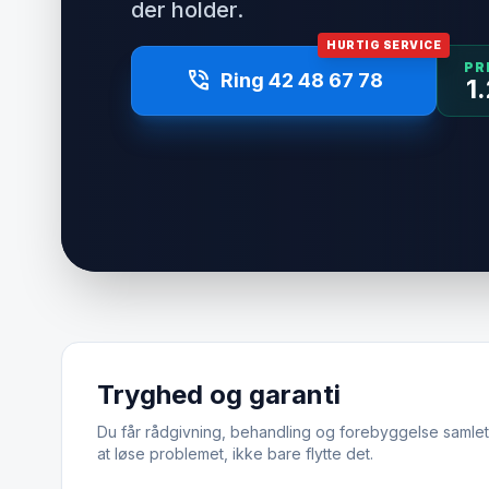
der holder.
HURTIG SERVICE
PR
phone_in_talk
Ring 42 48 67 78
1
Tryghed og garanti
Du får rådgivning, behandling og forebyggelse samlet.
at løse problemet, ikke bare flytte det.