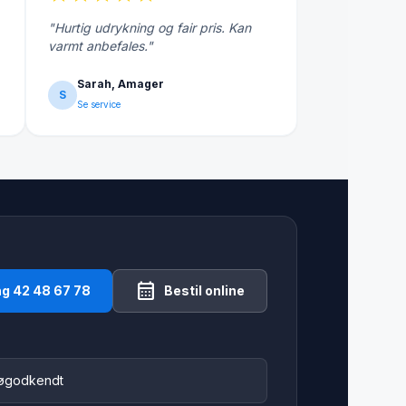
"Hurtig udrykning og fair pris. Kan
varmt anbefales."
Sarah, Amager
S
Se service
calendar_month
ng 42 48 67 78
Bestil online
jøgodkendt