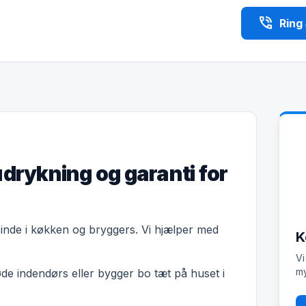
phone_in_talk
Ring
udrykning og garanti for
er inde i køkken og bryggers. Vi hjælper med
K
Vi
my
øde indendørs eller bygger bo tæt på huset i