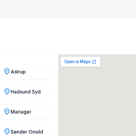
location_on
Astrup
location_on
Hadsund Syd
location_on
Mariager
location_on
Sønder Onsild