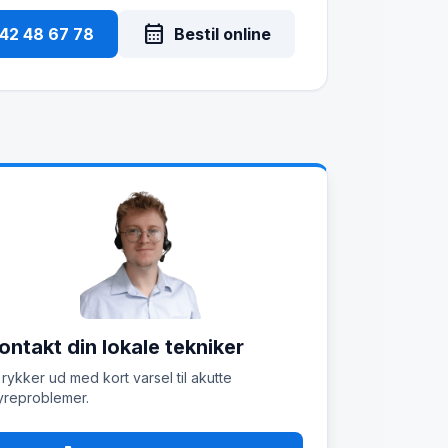
calendar_month
 42 48 67 78
Bestil online
ontakt din lokale tekniker
 rykker ud med kort varsel til akutte
reproblemer.