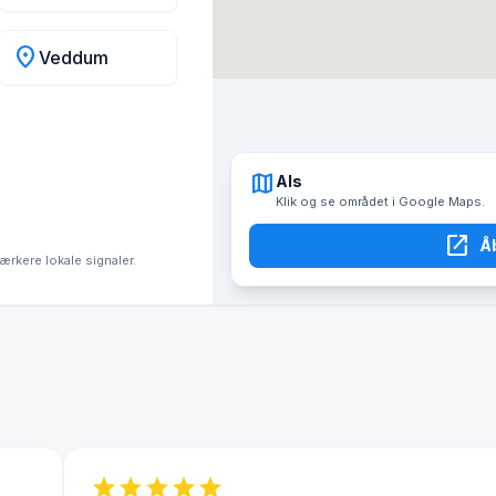
location_on
Veddum
map
Als
Klik og se området i Google Maps.
open_in_new
Å
tærkere lokale signaler.
star
star
star
star
star