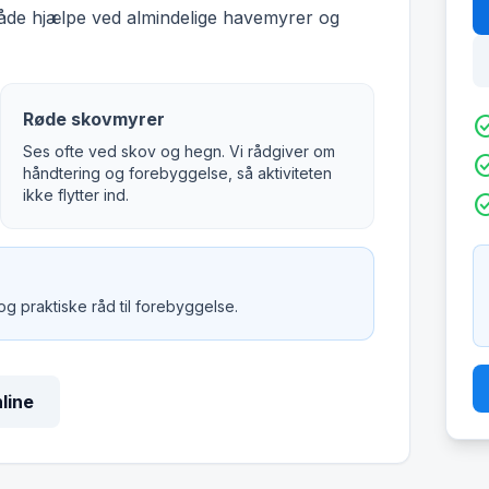
både hjælpe ved almindelige havemyrer og
Røde skovmyrer
check_c
Ses ofte ved skov og hegn. Vi rådgiver om
check_c
håndtering og forebyggelse, så aktiviteten
ikke flytter ind.
check_c
 og praktiske råd til forebyggelse.
nline