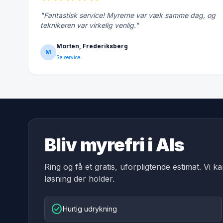
"Fantastisk service! Myrerne var væk samme dag, og
teknikeren var virkelig venlig."
Morten, Frederiksberg
M
Se service
Bliv myrefri i Als
Ring og få et gratis, uforpligtende estimat. Vi k
løsning der holder.
check_circle
Hurtig udrykning