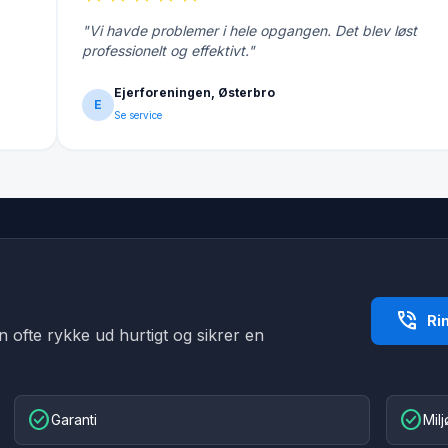
"Vi havde problemer i hele opgangen. Det blev løst
professionelt og effektivt."
Ejerforeningen, Østerbro
E
Se service
phone_in_talk
Ri
an ofte rykke ud hurtigt og sikrer en
check_circle
check_circle
Garanti
Mil