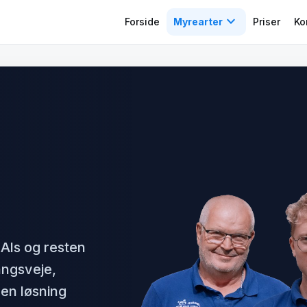
expand_more
Forside
Myrearter
Priser
Ko
Als og resten
angsveje,
en løsning