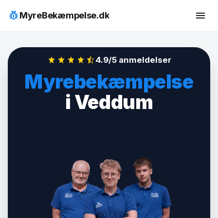
Hop
pest_control
menu
MyreBekæmpelse.dk
til
indhold
4.9/5 anmeldelser
Myrebekæmpelse
i Veddum