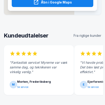
open_in_new
Åbn i Google Maps
Kundeudtalelser
Fra rigtige kunder
star
star
star
star
star
star
star
star
star
s
"Fantastisk service! Myrerne var væk
"Vi havde probl
samme dag, og teknikeren var
Det blev løst pr
virkelig venlig."
effektivt."
Morten, Frederiksberg
Ejerforenin
M
E
Se service
Se service