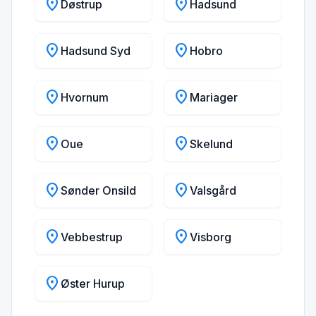
location_on
location_on
Døstrup
Hadsund
location_on
location_on
Hadsund Syd
Hobro
location_on
location_on
Hvornum
Mariager
location_on
location_on
Oue
Skelund
location_on
location_on
Sønder Onsild
Valsgård
location_on
location_on
Vebbestrup
Visborg
location_on
Øster Hurup