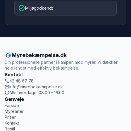
check_circle
Miljøgodkendt
pest_control
Myrebekæmpelse.dk
Din professionelle partner i kampen mod myrer. Vi dækker
hele landet med effektiv bekæmpelse.
Kontakt
call
42 48 67 78
mail
info@myrebekaempelse.dk
schedule
Alle hverdage: 08:00 - 16:00
Genveje
Forside
Myrearter
Priser
Kontakt
Bestil