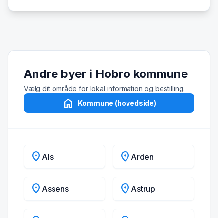
Andre byer i Hobro kommune
Vælg dit område for lokal information og bestilling.
home
Kommune (hovedside)
location_on
location_on
Als
Arden
location_on
location_on
Assens
Astrup