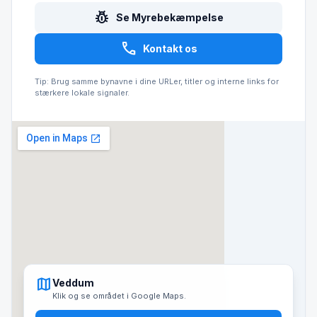
pest_control
Se Myrebekæmpelse
call
Kontakt os
Tip: Brug samme bynavne i dine URLer, titler og interne links for
stærkere lokale signaler.
map
Veddum
Klik og se området i Google Maps.