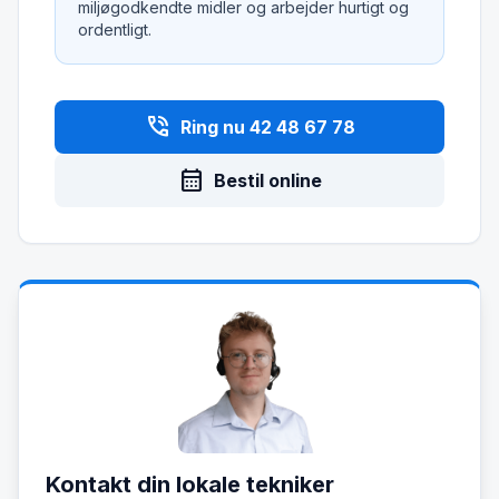
miljøgodkendte midler og arbejder hurtigt og
ordentligt.
phone_in_talk
Ring nu 42 48 67 78
calendar_month
Bestil online
Kontakt din lokale tekniker