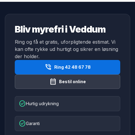
Bliv myrefri i Veddum
Ring og få et gratis, uforpligtende estimat. Vi
kan ofte rykke ud hurtigt og sikrer en løsning
der holder.
phone_in_talk
Ring 42 48 67 78
calendar_month
Bestil online
check_circle
Hurtig udrykning
check_circle
Garanti