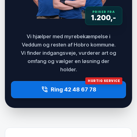
PRISER FRA
1.200,-
Vi hjælper med myrebekæmpelse i
Veddum og resten af Hobro kommune.
Vi finder indgangsveje, vurderer art og
omfang og vælger en løsning der
holder.
HURTIG SERVICE
phone_in_talk
Ring 42 48 67 78