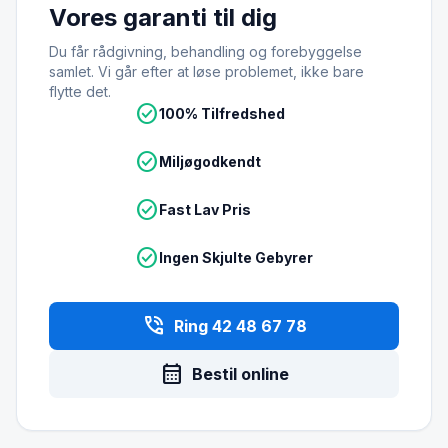
Vores garanti til dig
Du får rådgivning, behandling og forebyggelse
samlet. Vi går efter at løse problemet, ikke bare
flytte det.
check_circle
100% Tilfredshed
check_circle
Miljøgodkendt
check_circle
Fast Lav Pris
check_circle
Ingen Skjulte Gebyrer
phone_in_talk
Ring 42 48 67 78
calendar_month
Bestil online