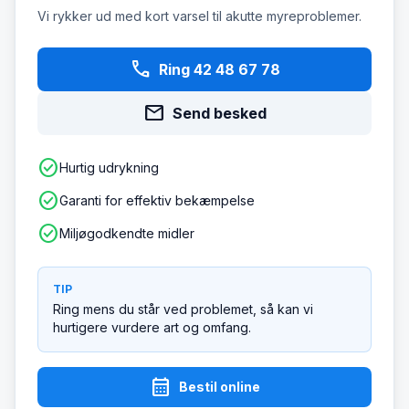
Vi rykker ud med kort varsel til akutte myreproblemer.
phone
Ring 42 48 67 78
mail
Send besked
check_circle
Hurtig udrykning
check_circle
Garanti for effektiv bekæmpelse
check_circle
Miljøgodkendte midler
TIP
Ring mens du står ved problemet, så kan vi
hurtigere vurdere art og omfang.
calendar_month
Bestil online