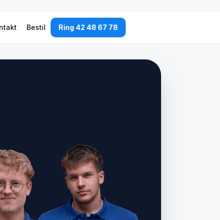
ntakt
Bestil
Ring 42 48 67 78