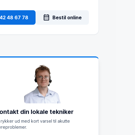
calendar_month
 42 48 67 78
Bestil online
ontakt din lokale tekniker
 rykker ud med kort varsel til akutte
reproblemer.