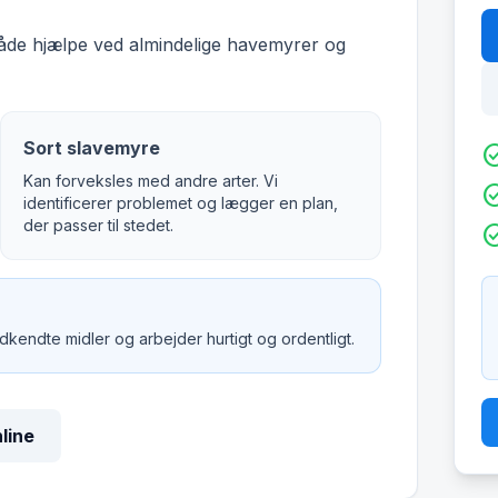
både hjælpe ved almindelige havemyrer og
Sort slavemyre
check_c
Kan forveksles med andre arter. Vi
check_c
identificerer problemet og lægger en plan,
der passer til stedet.
check_c
godkendte midler og arbejder hurtigt og ordentligt.
nline