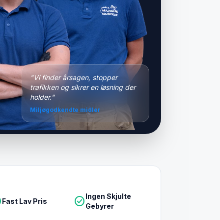
"Vi finder årsagen, stopper
trafikken og sikrer en løsning der
holder."
Miljøgodkendte midler
Ingen Skjulte
le
check_circle
Fast Lav Pris
Gebyrer