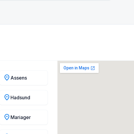
location_on
Assens
location_on
Hadsund
location_on
Mariager