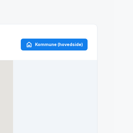
home
Kommune (hovedside)