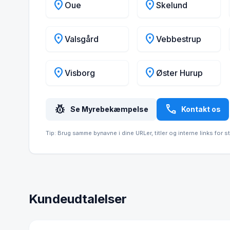
location_on
location_on
Oue
Skelund
location_on
location_on
Valsgård
Vebbestrup
location_on
location_on
Visborg
Øster Hurup
pest_control
call
Se Myrebekæmpelse
Kontakt os
Tip: Brug samme bynavne i dine URLer, titler og interne links for s
Kundeudtalelser