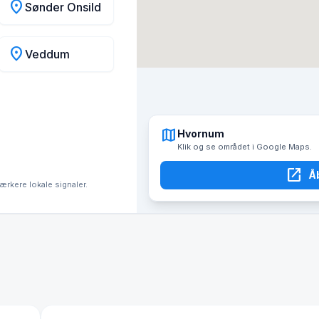
location_on
Sønder Onsild
location_on
Veddum
map
Hvornum
Klik og se området i Google Maps.
open_in_new
Å
tærkere lokale signaler.