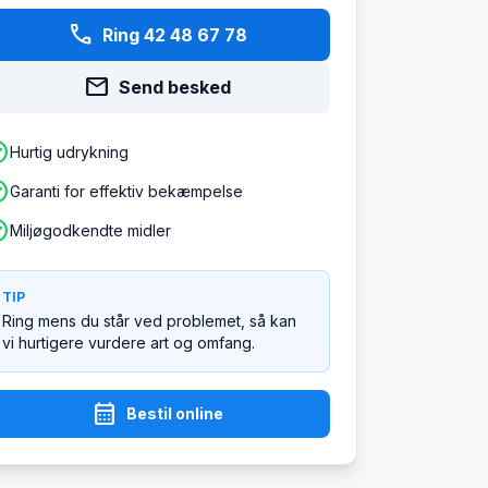
phone
Ring 42 48 67 78
mail
Send besked
ircle
Hurtig udrykning
ircle
Garanti for effektiv bekæmpelse
ircle
Miljøgodkendte midler
TIP
Ring mens du står ved problemet, så kan
vi hurtigere vurdere art og omfang.
calendar_month
Bestil online