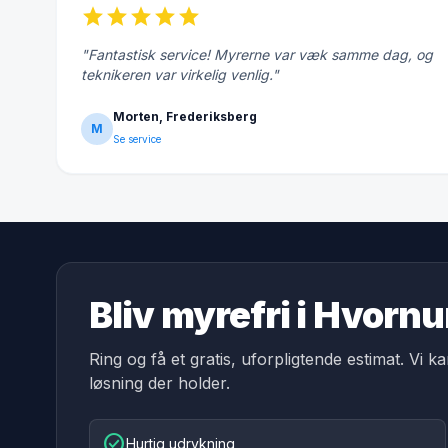
star
star
star
star
star
"Fantastisk service! Myrerne var væk samme dag, og
teknikeren var virkelig venlig."
Morten, Frederiksberg
M
Se service
Bliv myrefri i Hvorn
Ring og få et gratis, uforpligtende estimat. Vi k
løsning der holder.
check_circle
Hurtig udrykning