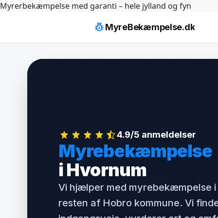
Hop
Myrerbekæmpelse med garanti – hele jylland og fyn
til
pest_control
MyreBekæmpelse.dk
indhold
4.9/5 anmeldelser
Myrebekæmpelse
i Hvornum
Vi hjælper med myrebekæmpelse 
resten af Hobro kommune. Vi find