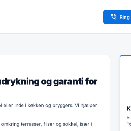
phone_in_talk
Ring
udrykning og garanti for
l eller inde i køkken og bryggers. Vi hjælper
K
Vi
my
kring terrasser, fliser og sokkel, især i