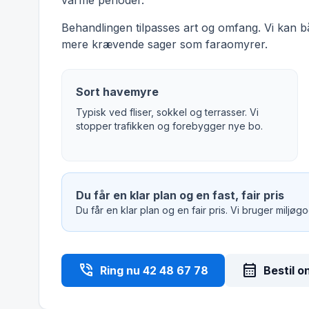
varme perioder.
Behandlingen tilpasses art og omfang. Vi kan 
mere krævende sager som faraomyrer.
Sort havemyre
Typisk ved fliser, sokkel og terrasser. Vi
stopper trafikken og forebygger nye bo.
Du får en klar plan og en fast, fair pris
Du får en klar plan og en fair pris. Vi bruger miljø
phone_in_talk
calendar_month
Ring nu 42 48 67 78
Bestil o