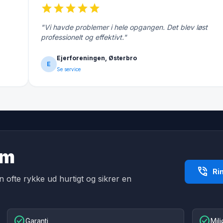
star
star
star
star
star
"Vi havde problemer i hele opgangen. Det blev løst
professionelt og effektivt."
Ejerforeningen, Østerbro
E
Se service
um
phone_in_talk
Ri
an ofte rykke ud hurtigt og sikrer en
check_circle
check_circle
Garanti
Mil