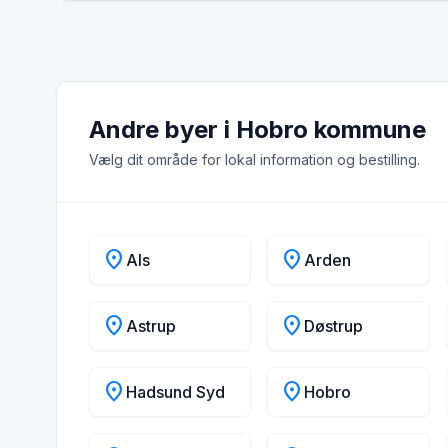
Andre byer i Hobro kommune
Vælg dit område for lokal information og bestilling.
location_on
location_on
Als
Arden
location_on
location_on
Astrup
Døstrup
location_on
location_on
Hadsund Syd
Hobro