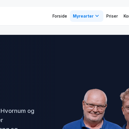
expand_more
Forside
Myrearter
Priser
Ko
i Hvornum og
er