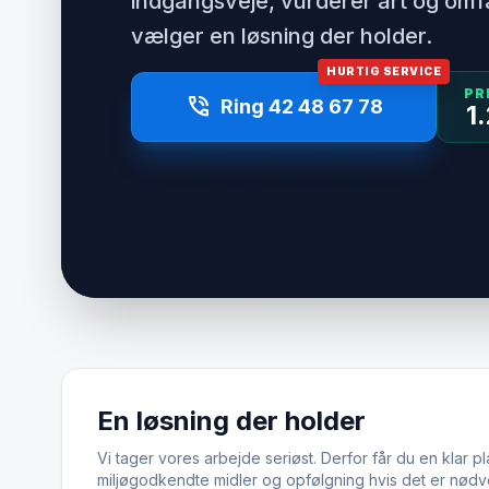
indgangsveje, vurderer art og om
vælger en løsning der holder.
HURTIG SERVICE
PR
phone_in_talk
Ring 42 48 67 78
1
En løsning der holder
Vi tager vores arbejde seriøst. Derfor får du en klar pl
miljøgodkendte midler og opfølgning hvis det er nødv