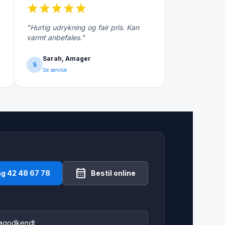
star
star
star
star
star
"Hurtig udrykning og fair pris. Kan
varmt anbefales."
Sarah, Amager
S
Se service
calendar_month
ng 42 48 67 78
Bestil online
jøgodkendt