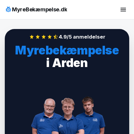
Hop
pest_control
menu
MyreBekæmpelse.dk
til
indhold
4.9/5 anmeldelser
Myrebekæmpelse
i Arden