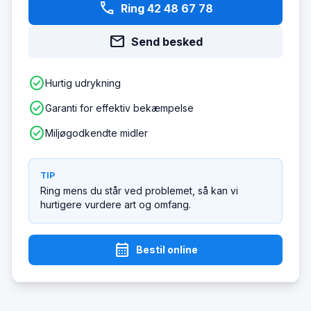
phone
Ring 42 48 67 78
mail
Send besked
check_circle
Hurtig udrykning
check_circle
Garanti for effektiv bekæmpelse
check_circle
Miljøgodkendte midler
TIP
Ring mens du står ved problemet, så kan vi
hurtigere vurdere art og omfang.
calendar_month
Bestil online