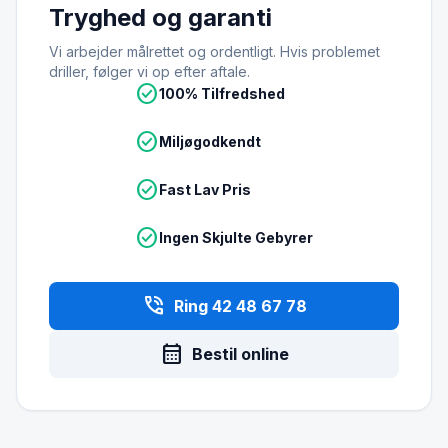
Tryghed og garanti
Vi arbejder målrettet og ordentligt. Hvis problemet
driller, følger vi op efter aftale.
check_circle
100% Tilfredshed
check_circle
Miljøgodkendt
check_circle
Fast Lav Pris
check_circle
Ingen Skjulte Gebyrer
phone_in_talk
Ring 42 48 67 78
calendar_month
Bestil online