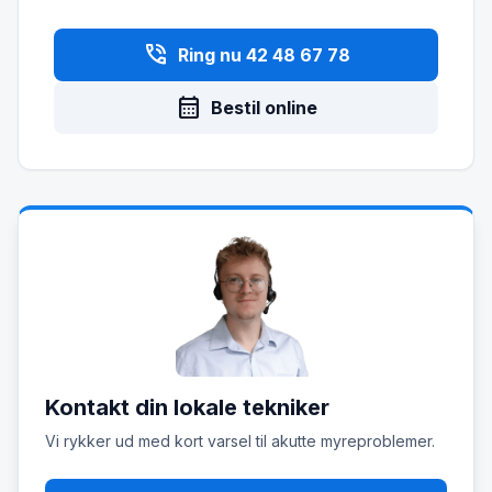
phone_in_talk
Ring nu 42 48 67 78
calendar_month
Bestil online
Kontakt din lokale tekniker
Vi rykker ud med kort varsel til akutte myreproblemer.