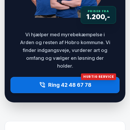
PRISER FRA
1.200,-
Vi hjælper med myrebekæmpelse i
Arden og resten af Hobro kommune. Vi
finder indgangsveje, vurderer art og
omfang og vælger en løsning der
holder.
HURTIG SERVICE
phone_in_talk
Ring 42 48 67 78