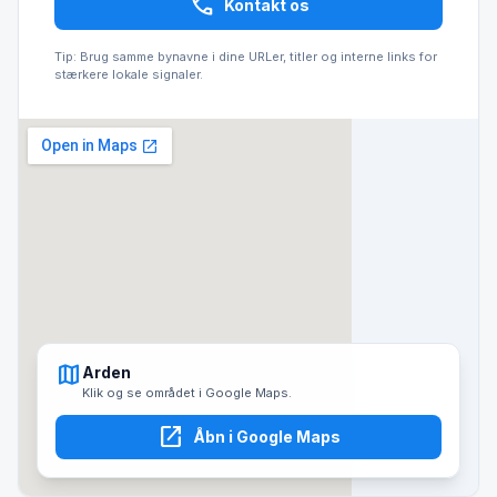
call
Kontakt os
Tip: Brug samme bynavne i dine URLer, titler og interne links for
stærkere lokale signaler.
map
Arden
Klik og se området i Google Maps.
open_in_new
Åbn i Google Maps