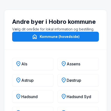
Andre byer i Hobro kommune
Vælg dit område for lokal information og bestilling.
home
Kommune (hovedside)
location_on
location_on
Als
Assens
location_on
location_on
Astrup
Døstrup
location_on
location_on
Hadsund
Hadsund Syd