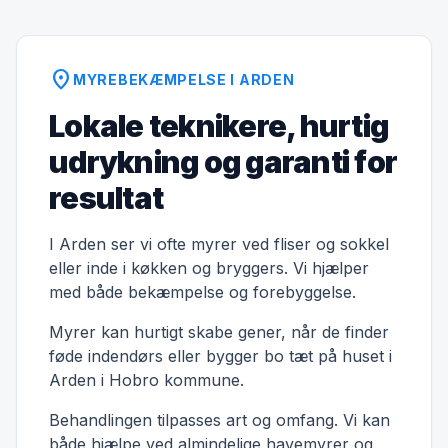
location_on
MYREBEKÆMPELSE I ARDEN
Lokale teknikere, hurtig
udrykning og garanti for
resultat
I Arden ser vi ofte myrer ved fliser og sokkel
eller inde i køkken og bryggers. Vi hjælper
med både bekæmpelse og forebyggelse.
Myrer kan hurtigt skabe gener, når de finder
føde indendørs eller bygger bo tæt på huset i
Arden i Hobro kommune.
Behandlingen tilpasses art og omfang. Vi kan
både hjælpe ved almindelige havemyrer og