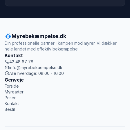
pest_control
Myrebekæmpelse.dk
Din professionelle partner i kampen mod myrer. Vi dækker
hele landet med effektiv bekæmpelse.
Kontakt
call
42 48 67 78
mail
info@myrebekaempelse.dk
schedule
Alle hverdage: 08:00 - 16:00
Genveje
Forside
Myrearter
Priser
Kontakt
Bestil