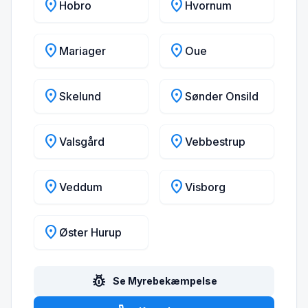
location_on
location_on
Hobro
Hvornum
location_on
location_on
Mariager
Oue
location_on
location_on
Skelund
Sønder Onsild
location_on
location_on
Valsgård
Vebbestrup
location_on
location_on
Veddum
Visborg
location_on
Øster Hurup
pest_control
Se Myrebekæmpelse