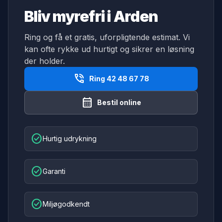
Bliv myrefri i Arden
Ring og få et gratis, uforpligtende estimat. Vi
kan ofte rykke ud hurtigt og sikrer en løsning
der holder.
phone_in_talk
Ring 42 48 67 78
calendar_month
Bestil online
check_circle
Hurtig udrykning
check_circle
Garanti
check_circle
Miljøgodkendt