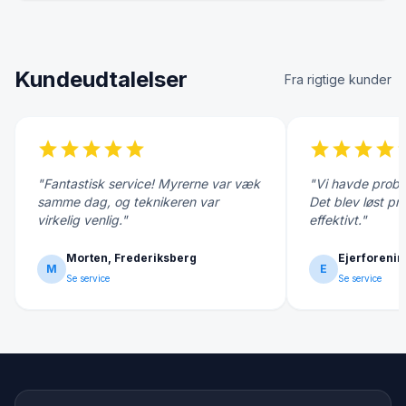
Kundeudtalelser
Fra rigtige kunder
star
star
star
star
star
star
star
star
star
s
"Fantastisk service! Myrerne var væk
"Vi havde probl
samme dag, og teknikeren var
Det blev løst pr
virkelig venlig."
effektivt."
Morten, Frederiksberg
Ejerforenin
M
E
Se service
Se service