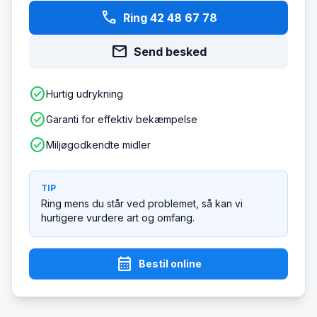
phone
Ring 42 48 67 78
mail
Send besked
check_circle
Hurtig udrykning
check_circle
Garanti for effektiv bekæmpelse
check_circle
Miljøgodkendte midler
TIP
Ring mens du står ved problemet, så kan vi
hurtigere vurdere art og omfang.
calendar_month
Bestil online