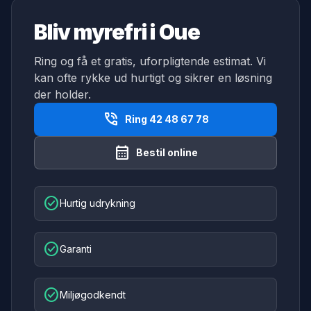
Bliv myrefri i Oue
Ring og få et gratis, uforpligtende estimat. Vi
kan ofte rykke ud hurtigt og sikrer en løsning
der holder.
phone_in_talk
Ring 42 48 67 78
calendar_month
Bestil online
check_circle
Hurtig udrykning
check_circle
Garanti
check_circle
Miljøgodkendt