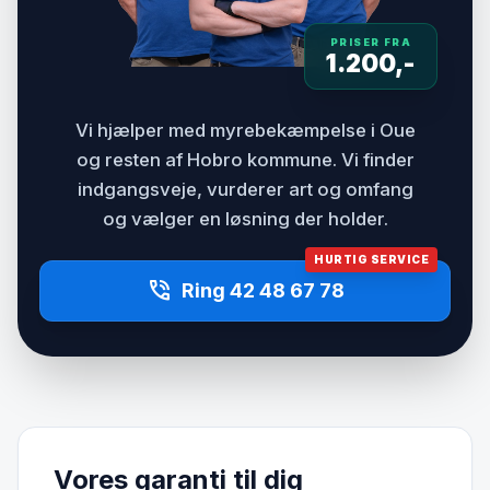
PRISER FRA
1.200,-
Vi hjælper med myrebekæmpelse i Oue
og resten af Hobro kommune. Vi finder
indgangsveje, vurderer art og omfang
og vælger en løsning der holder.
HURTIG SERVICE
phone_in_talk
Ring 42 48 67 78
Vores garanti til dig