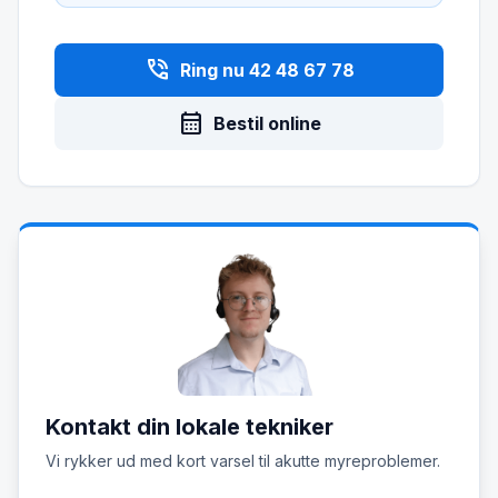
phone_in_talk
Ring nu 42 48 67 78
calendar_month
Bestil online
Kontakt din lokale tekniker
Vi rykker ud med kort varsel til akutte myreproblemer.