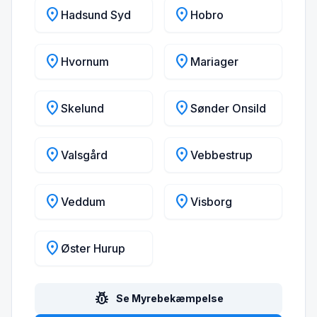
location_on
location_on
Hadsund Syd
Hobro
location_on
location_on
Hvornum
Mariager
location_on
location_on
Skelund
Sønder Onsild
location_on
location_on
Valsgård
Vebbestrup
location_on
location_on
Veddum
Visborg
location_on
Øster Hurup
pest_control
Se Myrebekæmpelse