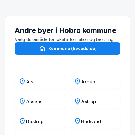
Andre byer i Hobro kommune
Vælg dit område for lokal information og bestilling.
home
Kommune (hovedside)
location_on
location_on
Als
Arden
location_on
location_on
Assens
Astrup
location_on
location_on
Døstrup
Hadsund