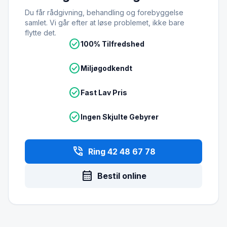
Du får rådgivning, behandling og forebyggelse
samlet. Vi går efter at løse problemet, ikke bare
flytte det.
check_circle
100% Tilfredshed
check_circle
Miljøgodkendt
check_circle
Fast Lav Pris
check_circle
Ingen Skjulte Gebyrer
phone_in_talk
Ring 42 48 67 78
calendar_month
Bestil online