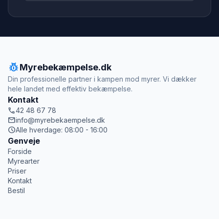
pest_control
Myrebekæmpelse.dk
Din professionelle partner i kampen mod myrer. Vi dækker
hele landet med effektiv bekæmpelse.
Kontakt
call
42 48 67 78
mail
info@myrebekaempelse.dk
schedule
Alle hverdage: 08:00 - 16:00
Genveje
Forside
Myrearter
Priser
Kontakt
Bestil