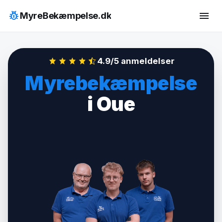
Hop
pest_control
menu
MyreBekæmpelse.dk
til
indhold
4.9/5 anmeldelser
Myrebekæmpelse
i Oue