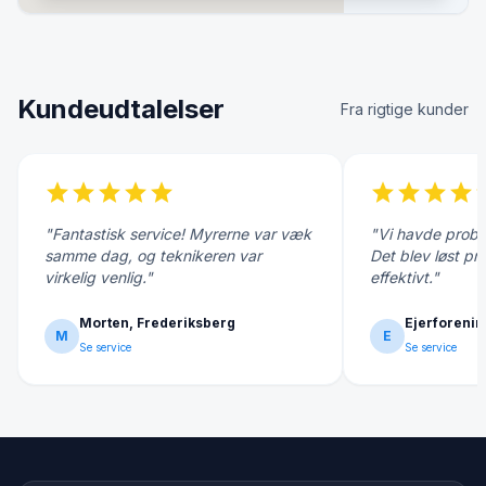
Kundeudtalelser
Fra rigtige kunder
star
star
star
star
star
star
star
star
star
s
"Fantastisk service! Myrerne var væk
"Vi havde probl
samme dag, og teknikeren var
Det blev løst pr
virkelig venlig."
effektivt."
Morten, Frederiksberg
Ejerforenin
M
E
Se service
Se service