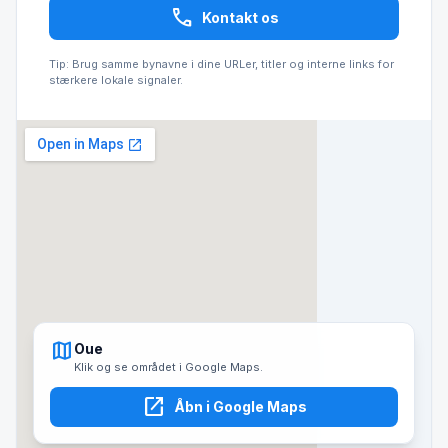
call
Kontakt os
Tip: Brug samme bynavne i dine URLer, titler og interne links for
stærkere lokale signaler.
map
Oue
Klik og se området i Google Maps.
open_in_new
Åbn i Google Maps