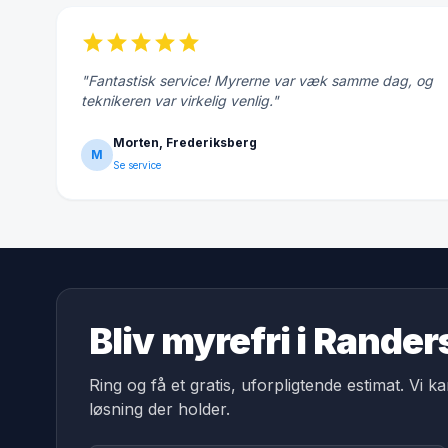
star
star
star
star
star
"Fantastisk service! Myrerne var væk samme dag, og
teknikeren var virkelig venlig."
Morten, Frederiksberg
M
Se service
Bliv myrefri i Rand
Ring og få et gratis, uforpligtende estimat. Vi k
løsning der holder.