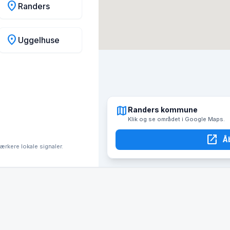
location_on
Randers
location_on
Uggelhuse
map
Randers kommune
Klik og se området i Google Maps.
open_in_new
Å
tærkere lokale signaler.