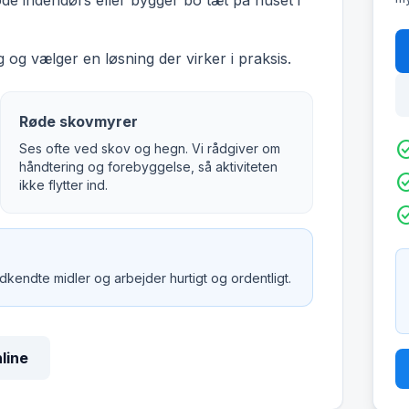
øde indendørs eller bygger bo tæt på huset i
 og vælger en løsning der virker i praksis.
Røde skovmyrer
check_c
Ses ofte ved skov og hegn. Vi rådgiver om
håndtering og forebyggelse, så aktiviteten
check_c
ikke flytter ind.
check_c
godkendte midler og arbejder hurtigt og ordentligt.
nline