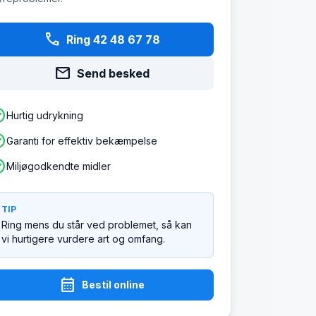
phone
Ring 42 48 67 78
mail
Send besked
ircle
Hurtig udrykning
ircle
Garanti for effektiv bekæmpelse
ircle
Miljøgodkendte midler
TIP
Ring mens du står ved problemet, så kan
vi hurtigere vurdere art og omfang.
calendar_month
Bestil online