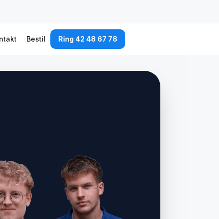
ntakt
Bestil
Ring 42 48 67 78