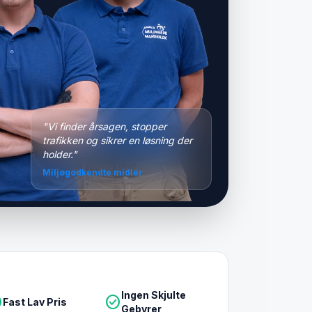
"Vi finder årsagen, stopper
trafikken og sikrer en løsning der
holder."
Miljøgodkendte midler
Ingen Skjulte
le
check_circle
Fast Lav Pris
Gebyrer