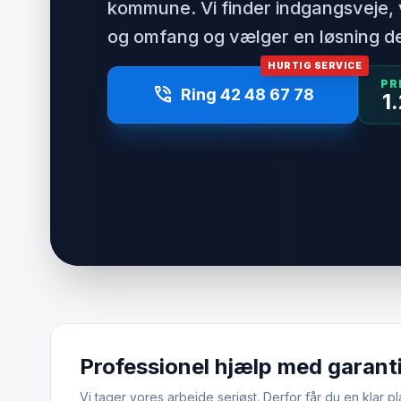
kommune. Vi finder indgangsveje, 
og omfang og vælger en løsning de
HURTIG SERVICE
PR
phone_in_talk
Ring 42 48 67 78
1
Professionel hjælp med garant
Vi tager vores arbejde seriøst. Derfor får du en klar pl