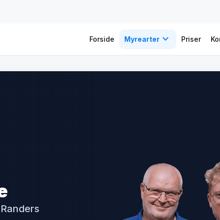
expand_more
Forside
Myrearter
Priser
Ko
e
 Randers