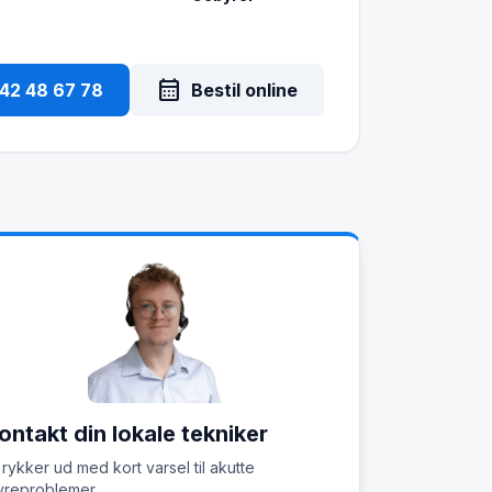
calendar_month
 42 48 67 78
Bestil online
ontakt din lokale tekniker
 rykker ud med kort varsel til akutte
reproblemer.