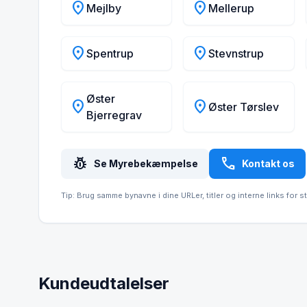
location_on
location_on
Mejlby
Mellerup
location_on
location_on
Spentrup
Stevnstrup
Øster
location_on
location_on
Øster Tørslev
Bjerregrav
pest_control
call
Se Myrebekæmpelse
Kontakt os
Tip: Brug samme bynavne i dine URLer, titler og interne links for s
Kundeudtalelser