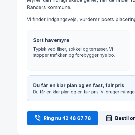
Myrer kan hurtigt skabe gener, når de finder f
Randers kommune.
Vi finder indgangsveje, vurderer boets placering
Sort havemyre
Typisk ved fliser, sokkel og terrasser. Vi
stopper trafikken og forebygger nye bo.
Du får en klar plan og en fast, fair pris
Du får en klar plan og en fair pris. Vi bruger miljø
phone_in_talk
calendar_month
Ring nu 42 48 67 78
Bestil o