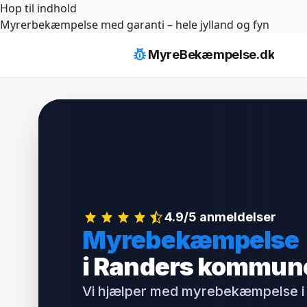
Hop til indhold
Myrerbekæmpelse med garanti – hele jylland og fyn
pest_control
MyreBekæmpelse.dk
4.9/5 anmeldelser
Myrebekæmpelse
i Randers kommun
Vi hjælper med myrebekæmpelse i