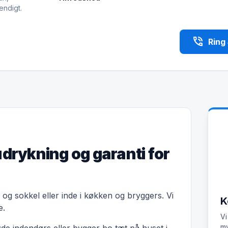
endigt.
phone_in_talk
Ring
udrykning og garanti for
og sokkel eller inde i køkken og bryggers. Vi
K
e.
Vi
my