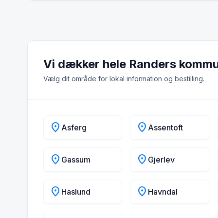
Vi dækker hele Randers komm
Vælg dit område for lokal information og bestilling.
location_on
location_on
Asferg
Assentoft
location_on
location_on
Gassum
Gjerlev
location_on
location_on
Haslund
Havndal