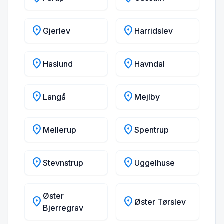
location_on
location_on
Gjerlev
Harridslev
location_on
location_on
Haslund
Havndal
location_on
location_on
Langå
Mejlby
location_on
location_on
Mellerup
Spentrup
location_on
location_on
Stevnstrup
Uggelhuse
Øster
location_on
location_on
Øster Tørslev
Bjerregrav