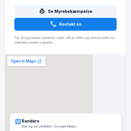
pest_control
Se Myrebekæmpelse
call
Kontakt os
Tip: Brug samme bynavne i dine URLer, titler og interne links for
stærkere lokale signaler.
map
Randers
Klik og se området i Google Maps.