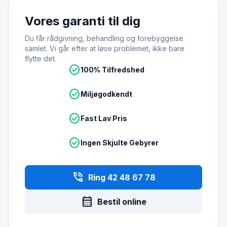
Vores garanti til dig
Du får rådgivning, behandling og forebyggelse
samlet. Vi går efter at løse problemet, ikke bare
flytte det.
check_circle
100% Tilfredshed
check_circle
Miljøgodkendt
check_circle
Fast Lav Pris
check_circle
Ingen Skjulte Gebyrer
phone_in_talk
Ring 42 48 67 78
calendar_month
Bestil online