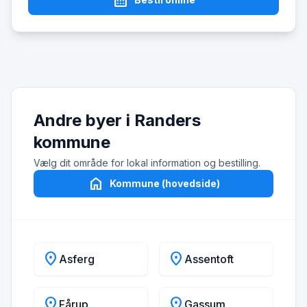
calendar_month
Andre byer i Randers
kommune
Vælg dit område for lokal information og bestilling.
home
Kommune (hovedside)
location_on
location_on
Asferg
Assentoft
location_on
location_on
Fårup
Gassum