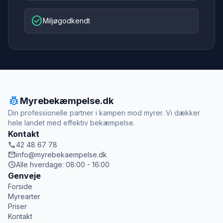
check_circle
Miljøgodkendt
pest_control
Myrebekæmpelse.dk
Din professionelle partner i kampen mod myrer. Vi dækker
hele landet med effektiv bekæmpelse.
Kontakt
call
42 48 67 78
mail
info@myrebekaempelse.dk
schedule
Alle hverdage: 08:00 - 16:00
Genveje
Forside
Myrearter
Priser
Kontakt