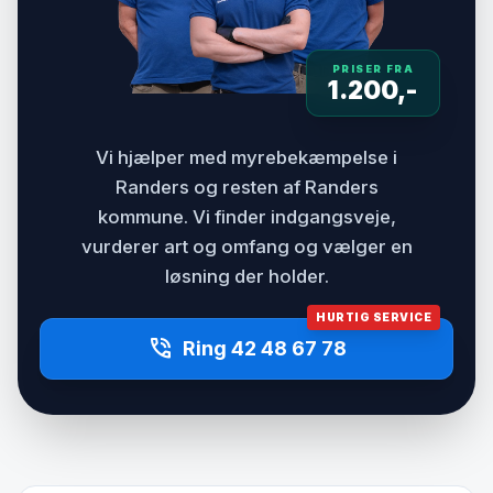
PRISER FRA
1.200,-
Vi hjælper med myrebekæmpelse i
Randers og resten af Randers
kommune. Vi finder indgangsveje,
vurderer art og omfang og vælger en
løsning der holder.
HURTIG SERVICE
phone_in_talk
Ring 42 48 67 78