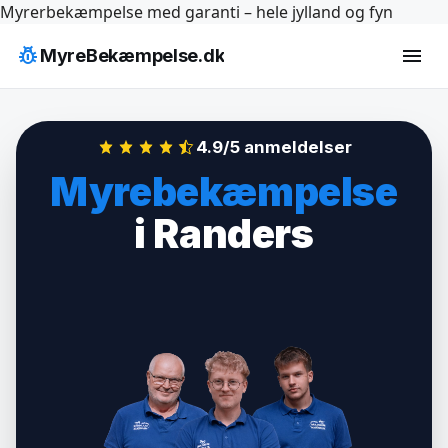
Hop
Myrerbekæmpelse med garanti – hele jylland og fyn
til
pest_control
menu
MyreBekæmpelse.dk
indhold
4.9/5 anmeldelser
Myrebekæmpelse
i Randers