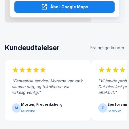
open_in_new
Åbn i Google Maps
Kundeudtalelser
Fra rigtige kunder
star
star
star
star
star
star
star
star
star
s
"Fantastisk service! Myrerne var væk
"Vi havde probl
samme dag, og teknikeren var
Det blev løst pr
virkelig venlig."
effektivt."
Morten, Frederiksberg
Ejerforenin
M
E
Se service
Se service