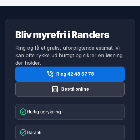
Bliv myrefri i Randers
Ring og få et gratis, uforpligtende estimat. Vi
kan ofte rykke ud hurtigt og sikrer en løsning
der holder.
phone_in_talk
Ring 42 48 67 78
calendar_month
Bestil online
check_circle
Hurtig udrykning
check_circle
Garanti