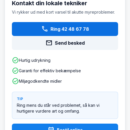
Kontakt din lokale tekniker
Vi rykker ud med kort varsel til akutte myreproblemer.
phone
Ring 42 48 67 78
mail
Send besked
check_circle
Hurtig udrykning
check_circle
Garanti for effektiv bekæmpelse
check_circle
Miljøgodkendte midler
TIP
Ring mens du står ved problemet, så kan vi
hurtigere vurdere art og omfang.
Bestil online