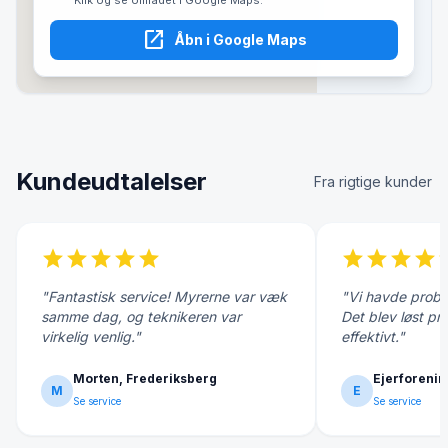
Klik og se området i Google Maps.
open_in_new
Åbn i Google Maps
Kundeudtalelser
Fra rigtige kunder
star
star
star
star
star
star
star
star
star
s
"Fantastisk service! Myrerne var væk
"Vi havde probl
samme dag, og teknikeren var
Det blev løst pr
virkelig venlig."
effektivt."
Morten, Frederiksberg
Ejerforenin
M
E
Se service
Se service