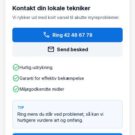
Kontakt din lokale tekniker
Vi rykker ud med kort varsel til akutte myreproblemer.
phone
Ring 42 48 67 78
mail
Send besked
check_circle
Hurtig udrykning
check_circle
Garanti for effektiv bekæmpelse
check_circle
Miljøgodkendte midler
TIP
Ring mens du står ved problemet, så kan vi
hurtigere vurdere art og omfang.