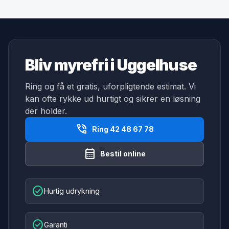
Bliv myrefri i Uggelhuse
Ring og få et gratis, uforpligtende estimat. Vi
kan ofte rykke ud hurtigt og sikrer en løsning
der holder.
phone_in_talk
Ring 42 48 67 78
calendar_month
Bestil online
check_circle
Hurtig udrykning
check_circle
Garanti