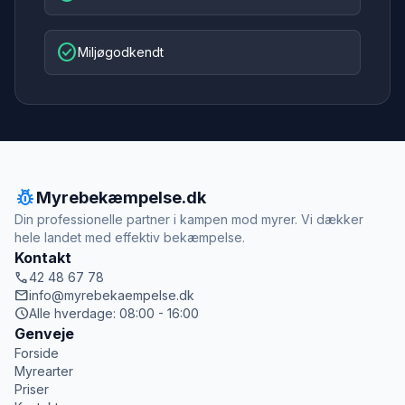
check_circle
Miljøgodkendt
pest_control
Myrebekæmpelse.dk
Din professionelle partner i kampen mod myrer. Vi dækker
hele landet med effektiv bekæmpelse.
Kontakt
call
42 48 67 78
mail
info@myrebekaempelse.dk
schedule
Alle hverdage: 08:00 - 16:00
Genveje
Forside
Myrearter
Priser