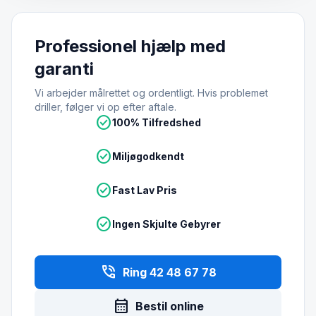
Professionel hjælp med
garanti
Vi arbejder målrettet og ordentligt. Hvis problemet
driller, følger vi op efter aftale.
check_circle
100% Tilfredshed
check_circle
Miljøgodkendt
check_circle
Fast Lav Pris
check_circle
Ingen Skjulte Gebyrer
phone_in_talk
Ring 42 48 67 78
calendar_month
Bestil online