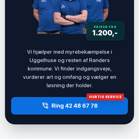
PRISER FRA
1.200,-
Vi hjælper med myrebekæmpelse i
Uggelhuse og resten af Randers
kommune. Vi finder indgangsveje,
vurderer art og omfang og vælger en
løsning der holder.
HURTIG SERVICE
phone_in_talk
Ring 42 48 67 78