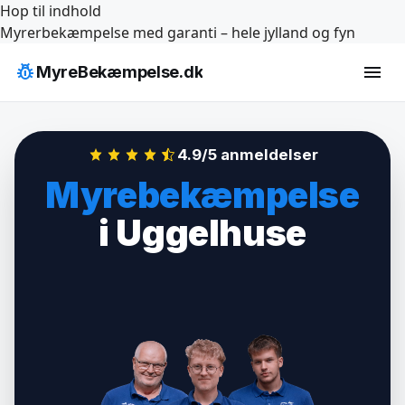
Hop til indhold
Myrerbekæmpelse med garanti – hele jylland og fyn
pest_control
menu
MyreBekæmpelse.dk
4.9/5 anmeldelser
Myrebekæmpelse
i Uggelhuse