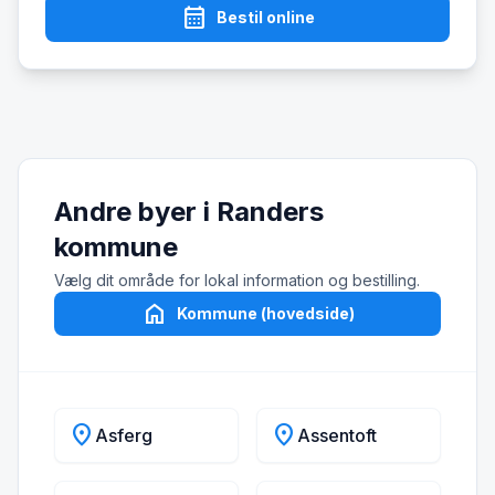
calendar_month
Bestil online
Andre byer i Randers
kommune
Vælg dit område for lokal information og bestilling.
home
Kommune (hovedside)
location_on
location_on
Asferg
Assentoft