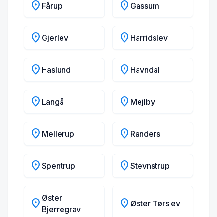
location_on
location_on
Fårup
Gassum
location_on
location_on
Gjerlev
Harridslev
location_on
location_on
Haslund
Havndal
location_on
location_on
Langå
Mejlby
location_on
location_on
Mellerup
Randers
location_on
location_on
Spentrup
Stevnstrup
Øster
location_on
location_on
Øster Tørslev
Bjerregrav