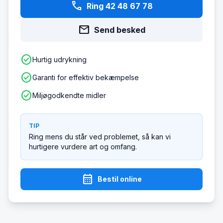
phone
Ring 42 48 67 78
mail
Send besked
check_circle
Hurtig udrykning
check_circle
Garanti for effektiv bekæmpelse
check_circle
Miljøgodkendte midler
TIP
Ring mens du står ved problemet, så kan vi
hurtigere vurdere art og omfang.
calendar_month
Bestil online