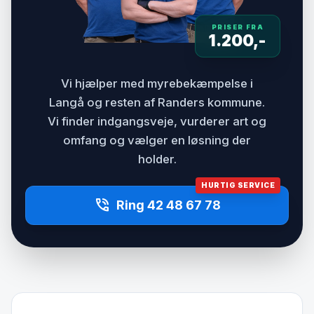
PRISER FRA
1.200,-
Vi hjælper med myrebekæmpelse i
Langå og resten af Randers kommune.
Vi finder indgangsveje, vurderer art og
omfang og vælger en løsning der
holder.
HURTIG SERVICE
phone_in_talk
Ring 42 48 67 78