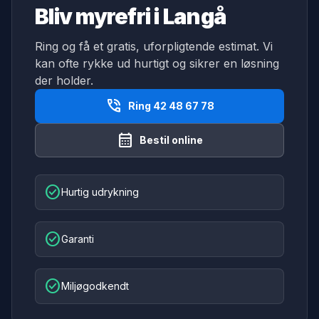
Bliv myrefri i Langå
Ring og få et gratis, uforpligtende estimat. Vi
kan ofte rykke ud hurtigt og sikrer en løsning
der holder.
phone_in_talk
Ring 42 48 67 78
calendar_month
Bestil online
check_circle
Hurtig udrykning
check_circle
Garanti
check_circle
Miljøgodkendt