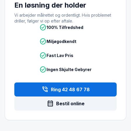
En løsning der holder
Vi arbejder målrettet og ordentligt. Hvis problemet
driller, følger vi op efter aftale.
check_circle
100% Tilfredshed
check_circle
Miljøgodkendt
check_circle
Fast Lav Pris
check_circle
Ingen Skjulte Gebyrer
phone_in_talk
Ring 42 48 67 78
calendar_month
Bestil online