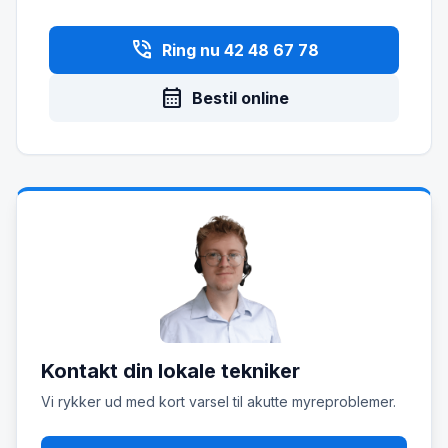
phone_in_talk
Ring nu 42 48 67 78
calendar_month
Bestil online
Kontakt din lokale tekniker
Vi rykker ud med kort varsel til akutte myreproblemer.