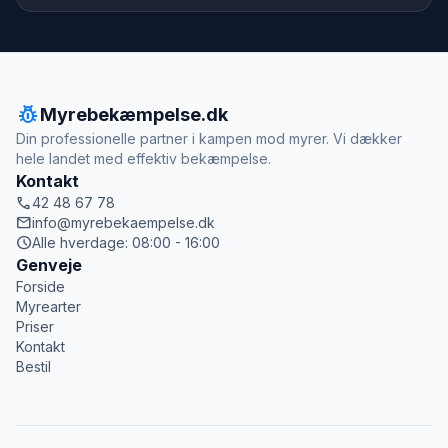
pest_control
Myrebekæmpelse.dk
Din professionelle partner i kampen mod myrer. Vi dækker
hele landet med effektiv bekæmpelse.
Kontakt
call
42 48 67 78
mail
info@myrebekaempelse.dk
schedule
Alle hverdage: 08:00 - 16:00
Genveje
Forside
Myrearter
Priser
Kontakt
Bestil