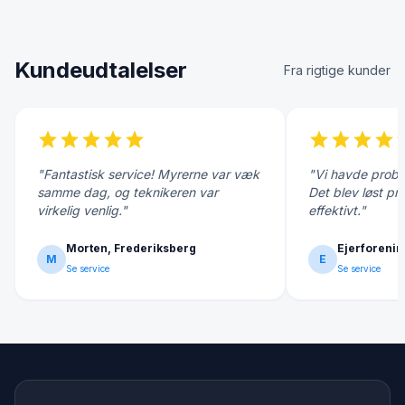
Kundeudtalelser
Fra rigtige kunder
star
star
star
star
star
star
star
star
star
s
"Fantastisk service! Myrerne var væk
"Vi havde probl
samme dag, og teknikeren var
Det blev løst pr
virkelig venlig."
effektivt."
Morten, Frederiksberg
Ejerforenin
M
E
Se service
Se service