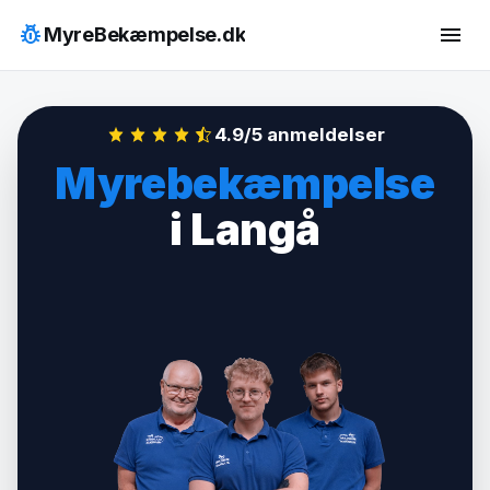
Hop
pest_control
menu
MyreBekæmpelse.dk
til
indhold
4.9/5 anmeldelser
Myrebekæmpelse
i Langå