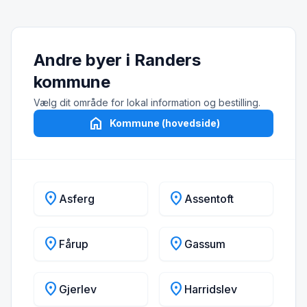
Andre byer i Randers
kommune
Vælg dit område for lokal information og bestilling.
home
Kommune (hovedside)
location_on
location_on
Asferg
Assentoft
location_on
location_on
Fårup
Gassum
location_on
location_on
Gjerlev
Harridslev