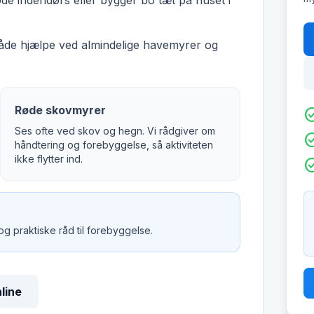
øde indendørs eller bygger bo tæt på huset i
både hjælpe ved almindelige havemyrer og
Røde skovmyrer
check_c
Ses ofte ved skov og hegn. Vi rådgiver om
check_c
håndtering og forebyggelse, så aktiviteten
ikke flytter ind.
check_c
 og praktiske råd til forebyggelse.
nline