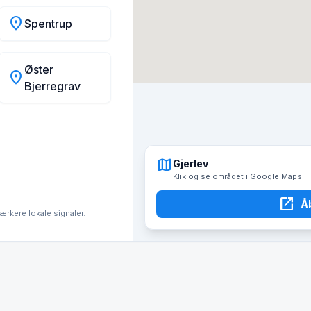
location_on
Spentrup
Øster
location_on
Bjerregrav
map
Gjerlev
Klik og se området i Google Maps.
open_in_new
Å
tærkere lokale signaler.