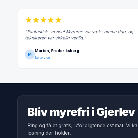
star
star
star
star
star
"Fantastisk service! Myrerne var væk samme dag, og
teknikeren var virkelig venlig."
Morten, Frederiksberg
M
Se service
Bliv myrefri i Gjerlev
Ring og få et gratis, uforpligtende estimat. Vi k
løsning der holder.