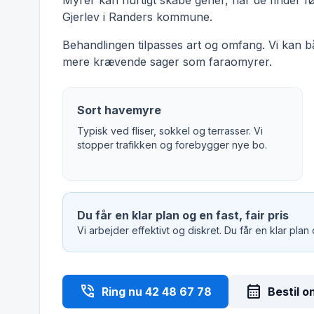
Myrer kan hurtigt skabe gener, når de finder f
Gjerlev i Randers kommune.
Behandlingen tilpasses art og omfang. Vi kan 
mere krævende sager som faraomyrer.
Sort havemyre
Typisk ved fliser, sokkel og terrasser. Vi
stopper trafikken og forebygger nye bo.
Du får en klar plan og en fast, fair pris
Vi arbejder effektivt og diskret. Du får en klar plan
phone_in_talk
calendar_month
Ring nu 42 48 67 78
Bestil o