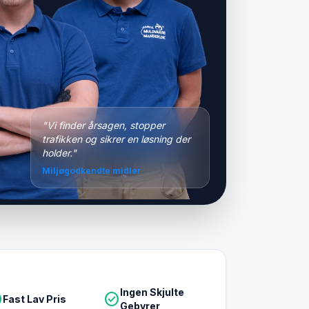
"Vi finder årsagen, stopper
trafikken og sikrer en løsning der
holder."
Miljøgodkendte midler
Ingen Skjulte
le
check_circle
Fast Lav Pris
Gebyrer