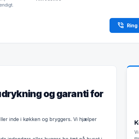
endigt.
phone_in_talk
Ring
udrykning og garanti for
eller inde i køkken og bryggers. Vi hjælper
K
Vi
my