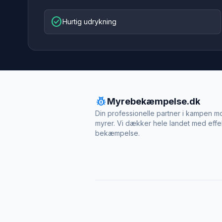
check_circle
Hurtig udrykning
pest_control
Myrebekæmpelse.dk
Din professionelle partner i kampen m
myrer. Vi dækker hele landet med effe
bekæmpelse.