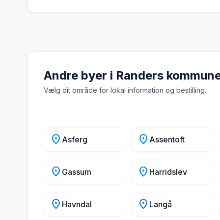
Andre byer i Randers kommun
Vælg dit område for lokal information og bestilling.
location_on
location_on
Asferg
Assentoft
location_on
location_on
Gassum
Harridslev
location_on
location_on
Havndal
Langå