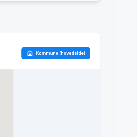
home
Kommune (hovedside)