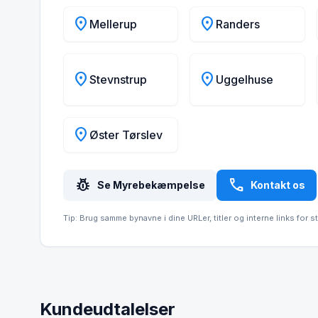
location_on
location_on
Mellerup
Randers
location_on
location_on
Stevnstrup
Uggelhuse
location_on
Øster Tørslev
pest_control
call
Se Myrebekæmpelse
Kontakt os
Tip: Brug samme bynavne i dine URLer, titler og interne links for s
Kundeudtalelser