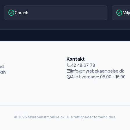
check_circle
check_circle
Garanti
Mil
Kontakt
call
42 48 67 78
od
mail
info@myrebekaempelse.dk
ktiv
schedule
Alle hverdage: 08:00 - 16:00
© 2026 Myrebekæmpelse.dk. Alle rettigheder forbeholdes.