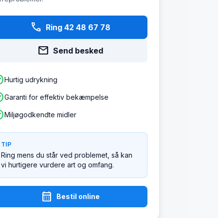
phone
Ring 42 48 67 78
mail
Send besked
ircle
Hurtig udrykning
ircle
Garanti for effektiv bekæmpelse
ircle
Miljøgodkendte midler
TIP
Ring mens du står ved problemet, så kan
vi hurtigere vurdere art og omfang.
calendar_month
Bestil online