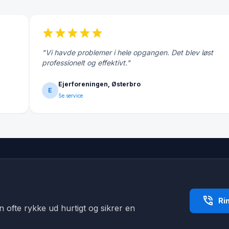
star
star
star
star
star
"Vi havde problemer i hele opgangen. Det blev løst
professionelt og effektivt."
Ejerforeningen, Østerbro
E
Se service
phone_in_talk
Ri
an ofte rykke ud hurtigt og sikrer en