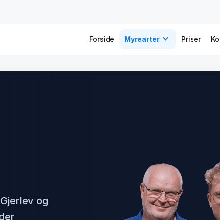
expand_more
Forside
Myrearter
Priser
Ko
Gjerlev og
nder