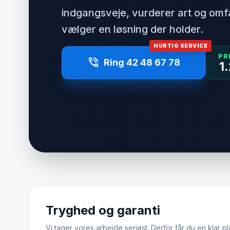
indgangsveje, vurderer art og om
vælger en løsning der holder.
HURTIG SERVICE
PR
phone_in_talk
Ring 42 48 67 78
1
Tryghed og garanti
Vi tager vores arbejde seriøst. Derfor får du en klar pl