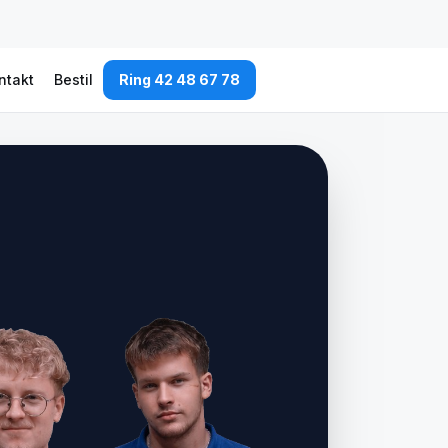
ntakt
Bestil
Ring 42 48 67 78