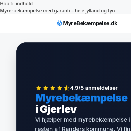
Hop til indhold
Myrerbekæmpelse med garanti – hele jylland og fyn
pest_control
MyreBekæmpelse.dk
4.9/5 anmeldelser
Myrebekæmpelse
i Gjerlev
Vi hjælper med myrebekæmpelse i 
resten af Randers kommune. Vi fi