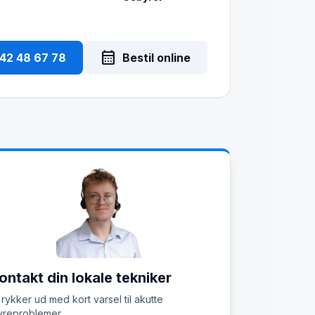
calendar_month
 42 48 67 78
Bestil online
ontakt din lokale tekniker
 rykker ud med kort varsel til akutte
reproblemer.