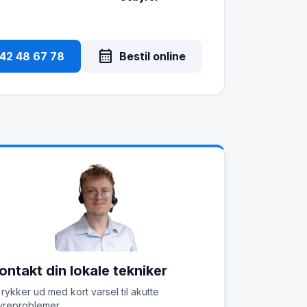
calendar_month
 42 48 67 78
Bestil online
ontakt din lokale tekniker
 rykker ud med kort varsel til akutte
reproblemer.