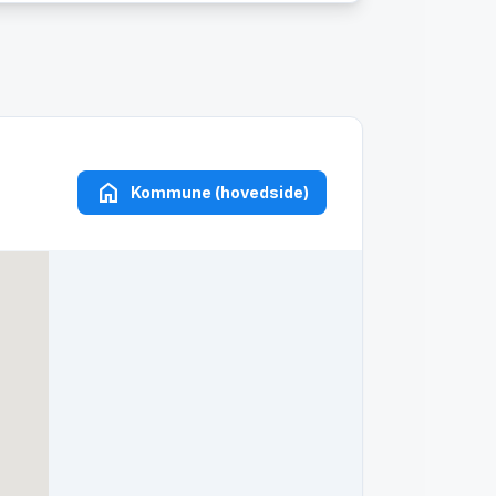
home
Kommune (hovedside)