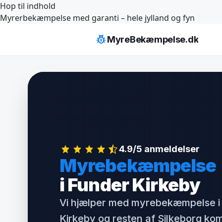
Hop til indhold
Myrerbekæmpelse med garanti – hele jylland og fyn
pest_control
MyreBekæmpelse.dk
4.9/5 anmeldelser
Myrebekæmpelse
i Funder Kirkeby
Vi hjælper med myrebekæmpelse i
Kirkeby og resten af Silkeborg ko