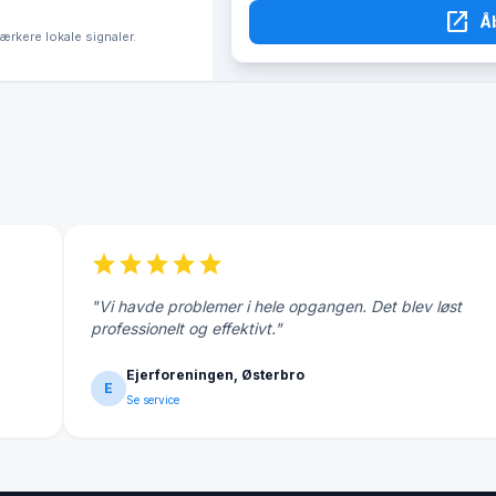
open_in_new
Å
tærkere lokale signaler.
star
star
star
star
star
"Vi havde problemer i hele opgangen. Det blev løst
professionelt og effektivt."
Ejerforeningen, Østerbro
E
Se service