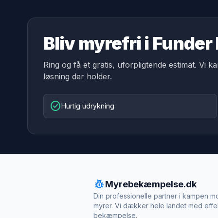
Bliv myrefri i Funder
Ring og få et gratis, uforpligtende estimat. Vi k
løsning der holder.
check_circle
Hurtig udrykning
pest_control
Myrebekæmpelse.dk
Din professionelle partner i kampen m
myrer. Vi dækker hele landet med effe
bekæmpelse.