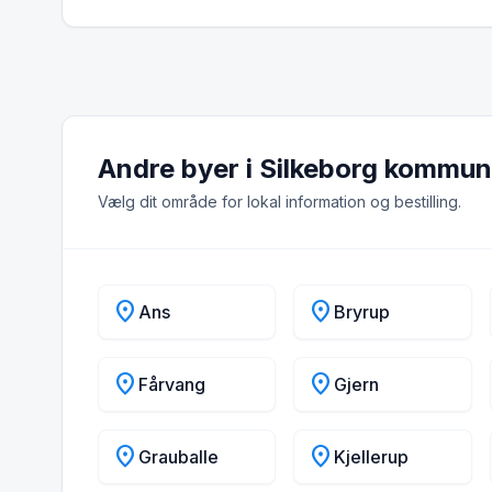
Andre byer i Silkeborg kommu
Vælg dit område for lokal information og bestilling.
location_on
location_on
Ans
Bryrup
location_on
location_on
Fårvang
Gjern
location_on
location_on
Grauballe
Kjellerup