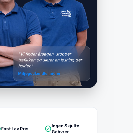
"Vi finder årsagen, stopper
trafikken og sikrer en løsning der
holder."
Miljøgodkendte midler
Ingen Skjulte
le
check_circle
Fast Lav Pris
Gebyrer