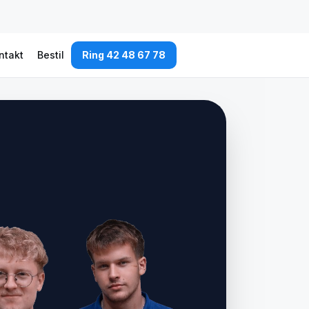
ntakt
Bestil
Ring 42 48 67 78