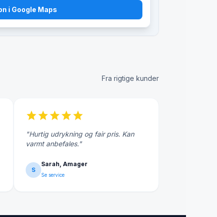
bn i Google Maps
Fra rigtige kunder
star
star
star
star
star
"Hurtig udrykning og fair pris. Kan
varmt anbefales."
Sarah, Amager
S
Se service