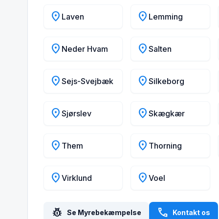
location_on
location_on
Laven
Lemming
location_on
location_on
Neder Hvam
Salten
location_on
location_on
Sejs-Svejbæk
Silkeborg
location_on
location_on
Sjørslev
Skægkær
location_on
location_on
Them
Thorning
location_on
location_on
Virklund
Voel
pest_control
call
Se Myrebekæmpelse
Kontakt os