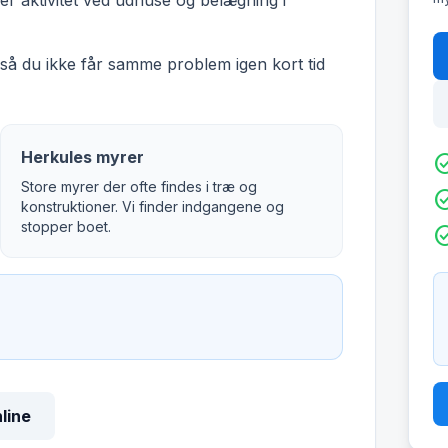
r aktivitet ved udhuse og belægning i
å du ikke får samme problem igen kort tid
Herkules myrer
check_c
Store myrer der ofte findes i træ og
check_c
konstruktioner. Vi finder indgangene og
stopper boet.
check_c
nline