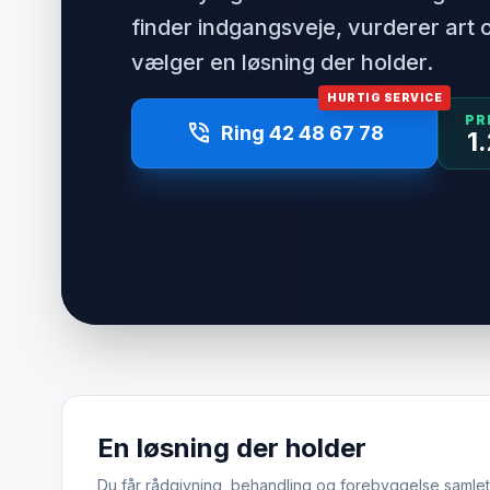
finder indgangsveje, vurderer art
vælger en løsning der holder.
HURTIG SERVICE
PR
phone_in_talk
Ring 42 48 67 78
1
En løsning der holder
Du får rådgivning, behandling og forebyggelse samlet.