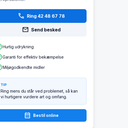
phone
Ring 42 48 67 78
mail
Send besked
ircle
Hurtig udrykning
ircle
Garanti for effektiv bekæmpelse
ircle
Miljøgodkendte midler
TIP
Ring mens du står ved problemet, så kan
vi hurtigere vurdere art og omfang.
calendar_month
Bestil online