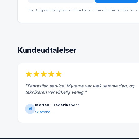
Tip: Brug samme bynavne i dine URLer, titler og interne links for s
Kundeudtalelser
star
star
star
star
star
"Fantastisk service! Myrerne var væk samme dag, og
teknikeren var virkelig venlig."
Morten, Frederiksberg
M
Se service