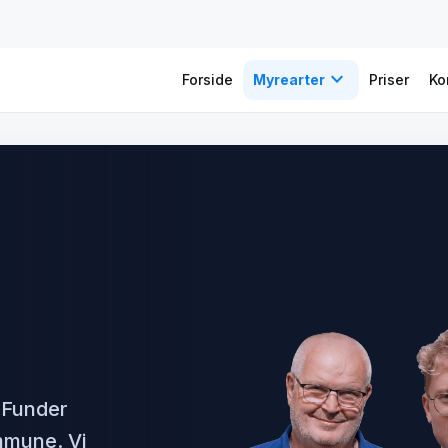
expand_more
Forside
Myrearter
Priser
Ko
 Funder
mmune. Vi