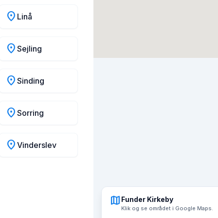
location_on
Linå
location_on
Sejling
location_on
Sinding
location_on
Sorring
location_on
Vinderslev
map
Funder Kirkeby
Klik og se området i Google Maps.