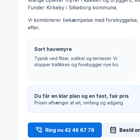
Mange oplever myrer i køkken og bryggers, elle
Funder Kirkeby i Silkeborg kommune.
Vi kombinerer bekæmpelse med forebyggelse, s
efter.
Sort havemyre
Typisk ved fliser, sokkel og terrasser. Vi
stopper trafikken og forebygger nye bo.
Du får en klar plan og en fast, fair pris
Prisen afhænger af art, omfang og adgang.
phone_in_talk
calendar_month
Ring nu 42 48 67 78
Bestil o