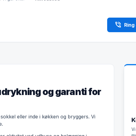
phone_in_talk
Ring
udrykning og garanti for
 sokkel eller inde i køkken og bryggers. Vi
K
e.
Vi
my