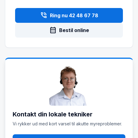
phone_in_talk
Ring nu 42 48 67 78
calendar_month
Bestil online
Kontakt din lokale tekniker
Vi rykker ud med kort varsel til akutte myreproblemer.