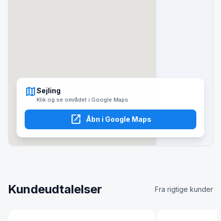
map
Sejling
Klik og se området i Google Maps.
open_in_new
Åbn i Google Maps
Kundeudtalelser
Fra rigtige kunder