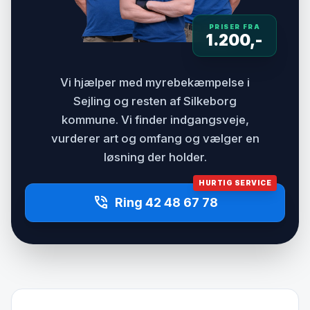
PRISER FRA
1.200,-
Vi hjælper med myrebekæmpelse i
Sejling og resten af Silkeborg
kommune. Vi finder indgangsveje,
vurderer art og omfang og vælger en
løsning der holder.
HURTIG SERVICE
phone_in_talk
Ring 42 48 67 78