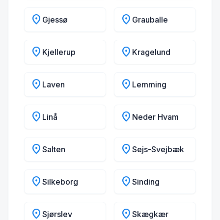
location_on
location_on
Gjessø
Grauballe
location_on
location_on
Kjellerup
Kragelund
location_on
location_on
Laven
Lemming
location_on
location_on
Linå
Neder Hvam
location_on
location_on
Salten
Sejs-Svejbæk
location_on
location_on
Silkeborg
Sinding
location_on
location_on
Sjørslev
Skægkær