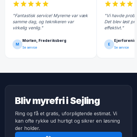
star
star
star
star
star
star
star
star
star
s
"Fantastisk service! Myrerne var væk
"Vi havde probl
samme dag, og teknikeren var
Det blev løst pr
virkelig venlig."
effektivt."
Morten, Frederiksberg
Ejerforenin
M
E
Se service
Se service
Bliv myrefri i Sejling
Ring og få et gratis, uforpligtende estimat. Vi
kan ofte rykke ud hurtigt og sikrer en løsning
der holder.