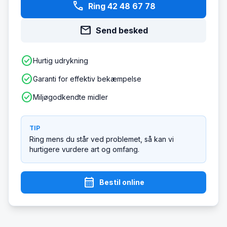
phone
Ring 42 48 67 78
mail
Send besked
check_circle
Hurtig udrykning
check_circle
Garanti for effektiv bekæmpelse
check_circle
Miljøgodkendte midler
TIP
Ring mens du står ved problemet, så kan vi
hurtigere vurdere art og omfang.
calendar_month
Bestil online