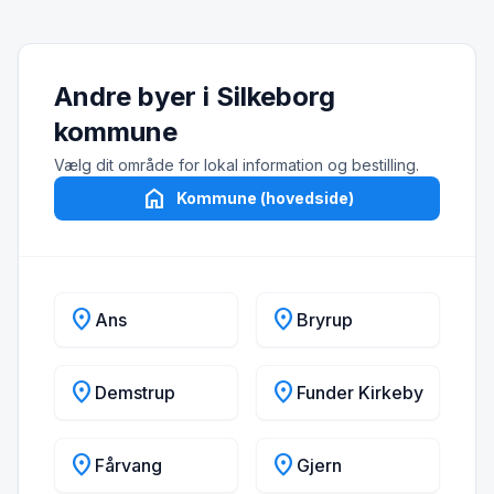
Andre byer i Silkeborg
kommune
Vælg dit område for lokal information og bestilling.
home
Kommune (hovedside)
location_on
location_on
Ans
Bryrup
location_on
location_on
Demstrup
Funder Kirkeby
location_on
location_on
Fårvang
Gjern