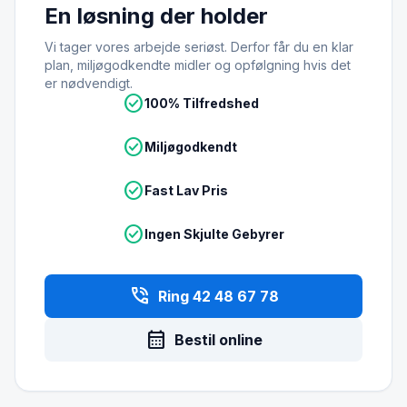
En løsning der holder
Vi tager vores arbejde seriøst. Derfor får du en klar
plan, miljøgodkendte midler og opfølgning hvis det
er nødvendigt.
check_circle
100% Tilfredshed
check_circle
Miljøgodkendt
check_circle
Fast Lav Pris
check_circle
Ingen Skjulte Gebyrer
phone_in_talk
Ring 42 48 67 78
calendar_month
Bestil online