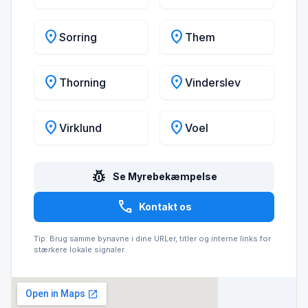
location_on
location_on
Sorring
Them
location_on
location_on
Thorning
Vinderslev
location_on
location_on
Virklund
Voel
pest_control
Se Myrebekæmpelse
call
Kontakt os
Tip: Brug samme bynavne i dine URLer, titler og interne links for
stærkere lokale signaler.