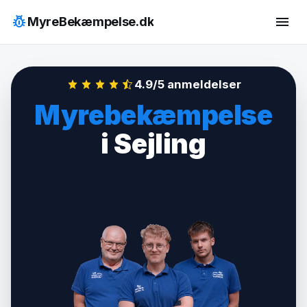
Hop
pest_control
menu
MyreBekæmpelse.dk
til
indhold
4.9/5 anmeldelser
Myrebekæmpelse
i Sejling