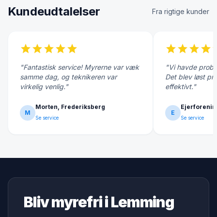
Kundeudtalelser
Fra rigtige kunder
star
star
star
star
star
star
star
star
star
s
"Fantastisk service! Myrerne var væk
"Vi havde probl
samme dag, og teknikeren var
Det blev løst pr
virkelig venlig."
effektivt."
Morten, Frederiksberg
Ejerforenin
M
E
Se service
Se service
Bliv myrefri i Lemming