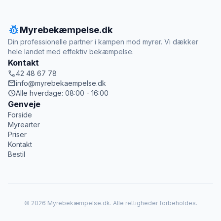
pest_control
Myrebekæmpelse.dk
Din professionelle partner i kampen mod myrer. Vi dækker
hele landet med effektiv bekæmpelse.
Kontakt
call
42 48 67 78
mail
info@myrebekaempelse.dk
schedule
Alle hverdage: 08:00 - 16:00
Genveje
Forside
Myrearter
Priser
Kontakt
Bestil
© 2026 Myrebekæmpelse.dk. Alle rettigheder forbeholdes.