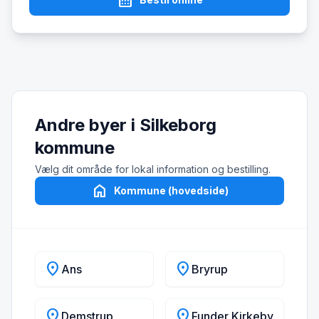
calendar_month
Andre byer i Silkeborg
kommune
Vælg dit område for lokal information og bestilling.
home
Kommune (hovedside)
location_on
location_on
Ans
Bryrup
location_on
location_on
Demstrup
Funder Kirkeby