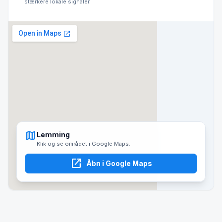
stærkere lokale signaler.
map
Lemming
Klik og se området i Google Maps.
open_in_new
Åbn i Google Maps