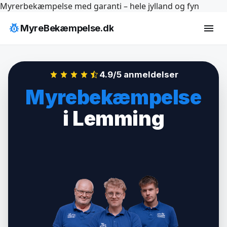
Hop
Myrerbekæmpelse med garanti – hele jylland og fyn
til
pest_control
menu
MyreBekæmpelse.dk
indhold
4.9/5 anmeldelser
Myrebekæmpelse
i Lemming