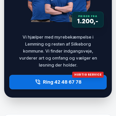
PRISER FRA
1.200,-
Vi hjælper med myrebekæmpelse i
Lemming og resten af Silkeborg
kommune. Vi finder indgangsveje,
vurderer art og omfang og vælger en
løsning der holder.
HURTIG SERVICE
phone_in_talk
Ring 42 48 67 78