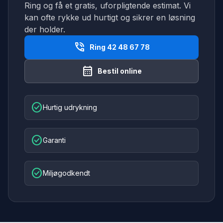
Ring og få et gratis, uforpligtende estimat. Vi
kan ofte rykke ud hurtigt og sikrer en løsning
der holder.
phone_in_talk
Ring 42 48 67 78
calendar_month
Bestil online
check_circle
Hurtig udrykning
check_circle
Garanti
check_circle
Miljøgodkendt