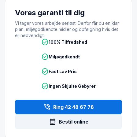
Vores garanti til dig
Vi tager vores arbejde seriøst. Derfor får du en klar
plan, miljøgodkendte midler og opfølgning hvis det
er nødvendigt.
check_circle
100% Tilfredshed
check_circle
Miljøgodkendt
check_circle
Fast Lav Pris
check_circle
Ingen Skjulte Gebyrer
phone_in_talk
Ring 42 48 67 78
calendar_month
Bestil online