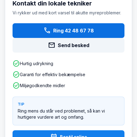
Kontakt din lokale tekniker
Vi rykker ud med kort varsel til akutte myreproblemer.
phone
Ring 42 48 67 78
mail
Send besked
check_circle
Hurtig udrykning
check_circle
Garanti for effektiv bekæmpelse
check_circle
Miljøgodkendte midler
TIP
Ring mens du står ved problemet, så kan vi
hurtigere vurdere art og omfang.
Bestil online