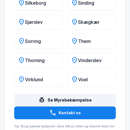
location_on
location_on
Silkeborg
Sinding
location_on
location_on
Sjørslev
Skægkær
location_on
location_on
Sorring
Them
location_on
location_on
Thorning
Vinderslev
location_on
location_on
Virklund
Voel
pest_control
Se Myrebekæmpelse
call
Kontakt os
Tip: Brug samme bynavne i dine URLer, titler og interne links for