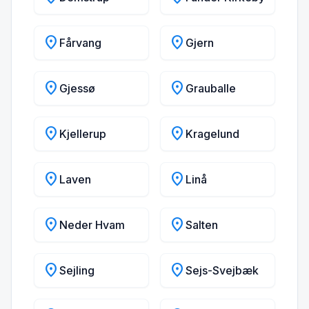
location_on
location_on
Fårvang
Gjern
location_on
location_on
Gjessø
Grauballe
location_on
location_on
Kjellerup
Kragelund
location_on
location_on
Laven
Linå
location_on
location_on
Neder Hvam
Salten
location_on
location_on
Sejling
Sejs-Svejbæk