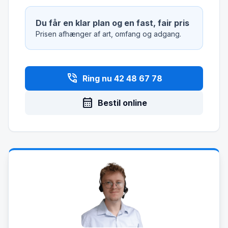
Du får en klar plan og en fast, fair pris
Prisen afhænger af art, omfang og adgang.
phone_in_talk
Ring nu 42 48 67 78
calendar_month
Bestil online