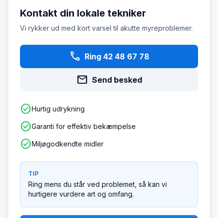
Kontakt din lokale tekniker
Vi rykker ud med kort varsel til akutte myreproblemer.
phone
Ring 42 48 67 78
mail
Send besked
check_circle
Hurtig udrykning
check_circle
Garanti for effektiv bekæmpelse
check_circle
Miljøgodkendte midler
TIP
Ring mens du står ved problemet, så kan vi
hurtigere vurdere art og omfang.