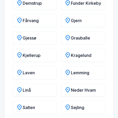
location_on
location_on
Demstrup
Funder Kirkeby
location_on
location_on
Fårvang
Gjern
location_on
location_on
Gjessø
Grauballe
location_on
location_on
Kjellerup
Kragelund
location_on
location_on
Laven
Lemming
location_on
location_on
Linå
Neder Hvam
location_on
location_on
Salten
Sejling