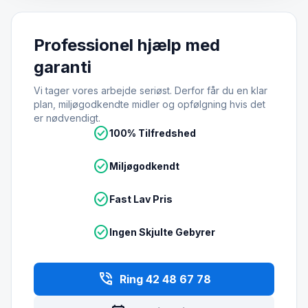
Professionel hjælp med
garanti
Vi tager vores arbejde seriøst. Derfor får du en klar
plan, miljøgodkendte midler og opfølgning hvis det
er nødvendigt.
check_circle
100% Tilfredshed
check_circle
Miljøgodkendt
check_circle
Fast Lav Pris
check_circle
Ingen Skjulte Gebyrer
phone_in_talk
Ring 42 48 67 78