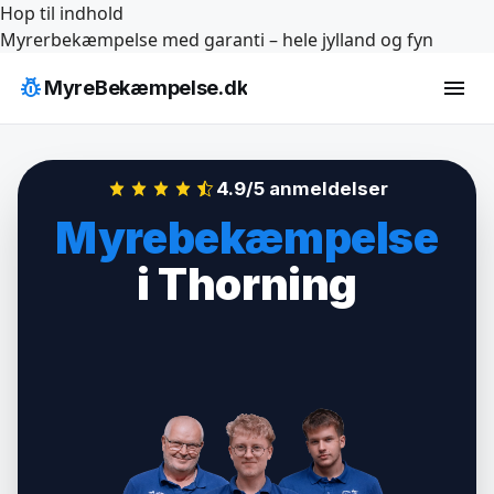
Hop til indhold
Myrerbekæmpelse med garanti – hele jylland og fyn
pest_control
menu
MyreBekæmpelse.dk
4.9/5 anmeldelser
Myrebekæmpelse
i Thorning