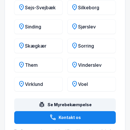
location_on
location_on
Sejs-Svejbæk
Silkeborg
location_on
location_on
Sinding
Sjørslev
location_on
location_on
Skægkær
Sorring
location_on
location_on
Them
Vinderslev
location_on
location_on
Virklund
Voel
pest_control
Se Myrebekæmpelse
call
Kontakt os