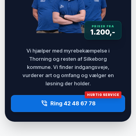
PRISER FRA
1.200,-
Vi hjælper med myrebekæmpelse i
Thorning og resten af Silkeborg
kommune. Vi finder indgangsveje,
vurderer art og omfang og vælger en
løsning der holder.
HURTIG SERVICE
phone_in_talk
Ring 42 48 67 78