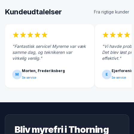
Kundeudtalelser
Fra rigtige kunder
star
star
star
star
star
star
star
star
star
s
"Fantastisk service! Myrerne var væk
"Vi havde probl
samme dag, og teknikeren var
Det blev løst pr
virkelig venlig."
effektivt."
Morten, Frederiksberg
Ejerforenin
M
E
Se service
Se service
Bliv myrefri i Thorning