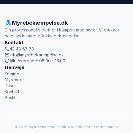
pest_control
Myrebekæmpelse.dk
Din professionelle partner i kampen mod myrer. Vi dækker
hele landet med effektiv bekæmpelse.
Kontakt
call
42 48 67 78
mail
info@myrebekaempelse.dk
schedule
Alle hverdage: 08:00 - 16:00
Genveje
Forside
Myrearter
Priser
Kontakt
Bestil
© 2026 Myrebekæmpelse.dk. Alle rettigheder forbeholdes.