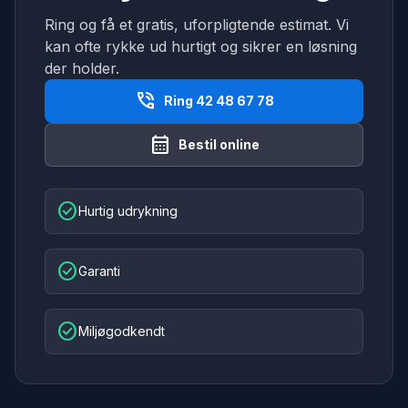
Ring og få et gratis, uforpligtende estimat. Vi
kan ofte rykke ud hurtigt og sikrer en løsning
der holder.
phone_in_talk
Ring 42 48 67 78
calendar_month
Bestil online
check_circle
Hurtig udrykning
check_circle
Garanti
check_circle
Miljøgodkendt