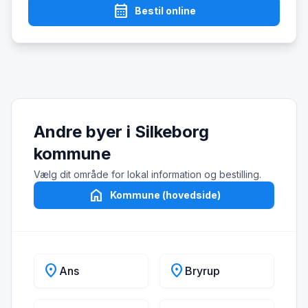
calendar_month
Bestil online
Andre byer i Silkeborg
kommune
Vælg dit område for lokal information og bestilling.
home
Kommune (hovedside)
location_on
location_on
Ans
Bryrup