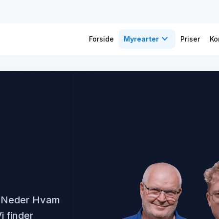
expand_more
Forside
Myrearter
Priser
Ko
i Neder Hvam
i finder