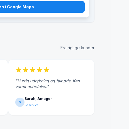
bn i Google Maps
Fra rigtige kunder
star
star
star
star
star
"Hurtig udrykning og fair pris. Kan
varmt anbefales."
Sarah, Amager
S
Se service