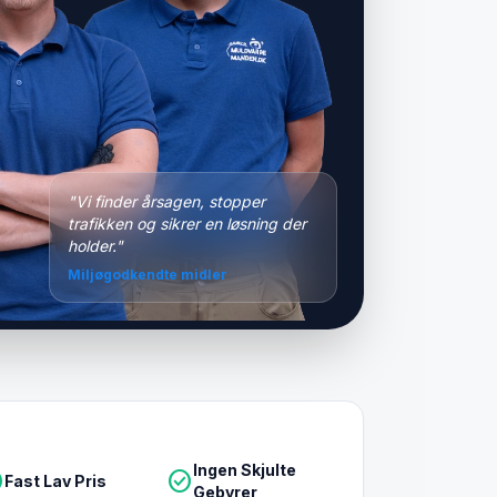
"Vi finder årsagen, stopper
trafikken og sikrer en løsning der
holder."
Miljøgodkendte midler
Ingen Skjulte
le
check_circle
Fast Lav Pris
Gebyrer