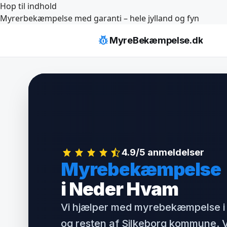
Hop til indhold
Myrerbekæmpelse med garanti – hele jylland og fyn
pest_control
MyreBekæmpelse.dk
4.9/5 anmeldelser
Myrebekæmpelse
i Neder Hvam
Vi hjælper med myrebekæmpelse 
og resten af Silkeborg kommune. V