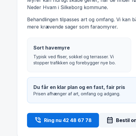
Myrer kan hurtigt skabe gener, når de finder f
Neder Hvam i Silkeborg kommune.
Behandlingen tilpasses art og omfang. Vi kan 
mere krævende sager som faraomyrer.
Sort havemyre
Typisk ved fliser, sokkel og terrasser. Vi
stopper trafikken og forebygger nye bo.
Du får en klar plan og en fast, fair pris
Prisen afhænger af art, omfang og adgang.
phone_in_talk
calendar_month
Ring nu 42 48 67 78
Bestil o