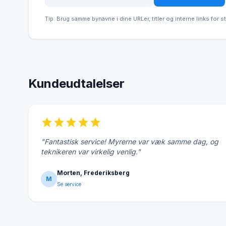
Tip: Brug samme bynavne i dine URLer, titler og interne links for s
Kundeudtalelser
star
star
star
star
star
"Fantastisk service! Myrerne var væk samme dag, og
teknikeren var virkelig venlig."
Morten, Frederiksberg
M
Se service