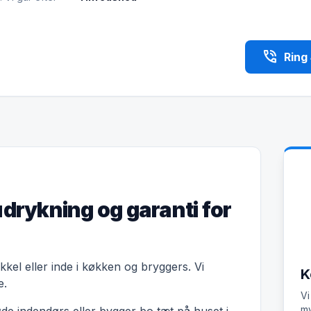
phone_in_talk
Ring
udrykning og garanti for
kkel eller inde i køkken og bryggers. Vi
K
e.
Vi
my