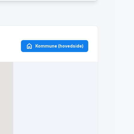
home
Kommune (hovedside)