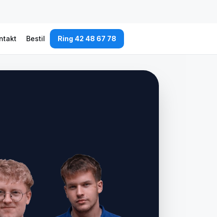
ntakt
Bestil
Ring 42 48 67 78