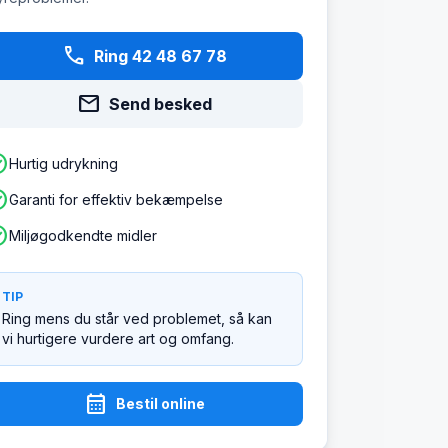
phone
Ring 42 48 67 78
mail
Send besked
ircle
Hurtig udrykning
ircle
Garanti for effektiv bekæmpelse
ircle
Miljøgodkendte midler
TIP
Ring mens du står ved problemet, så kan
vi hurtigere vurdere art og omfang.
calendar_month
Bestil online