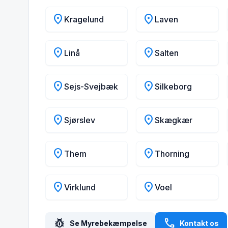
location_on
location_on
Kragelund
Laven
location_on
location_on
Linå
Salten
location_on
location_on
Sejs-Svejbæk
Silkeborg
location_on
location_on
Sjørslev
Skægkær
location_on
location_on
Them
Thorning
location_on
location_on
Virklund
Voel
pest_control
call
Se Myrebekæmpelse
Kontakt os