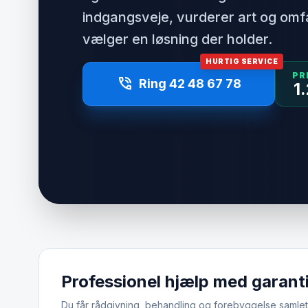
indgangsveje, vurderer art og om
vælger en løsning der holder.
HURTIG SERVICE
PR
phone_in_talk
Ring 42 48 67 78
1
Professionel hjælp med garant
Du får rådgivning, behandling og forebyggelse samlet.