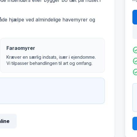
øde indendørs eller bygger bo tæt på huset i
både hjælpe ved almindelige havemyrer og
Faraomyrer
check_c
Kræver en særlig indsats, især i ejendomme.
check_c
Vi tilpasser behandlingen til art og omfang.
check_c
nline