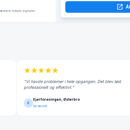
open_in_new
Å
tærkere lokale signaler.
star
star
star
star
star
"Vi havde problemer i hele opgangen. Det blev løst
professionelt og effektivt."
Ejerforeningen, Østerbro
E
Se service