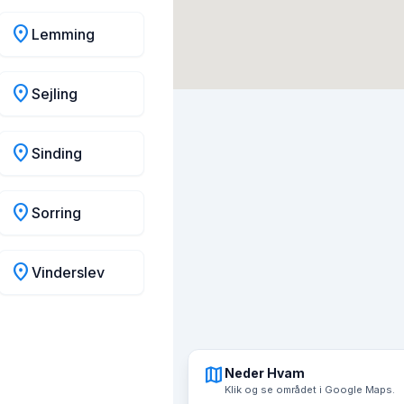
location_on
Lemming
location_on
Sejling
location_on
Sinding
location_on
Sorring
location_on
Vinderslev
map
Neder Hvam
Klik og se området i Google Maps.