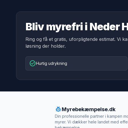
Bliv myrefri i Neder
Ring og få et gratis, uforpligtende estimat. Vi k
løsning der holder.
check_circle
Hurtig udrykning
pest_control
Myrebekæmpelse.dk
Din professionelle partner i kampen m
myrer. Vi dækker hele landet med effe
bekæmpelse.