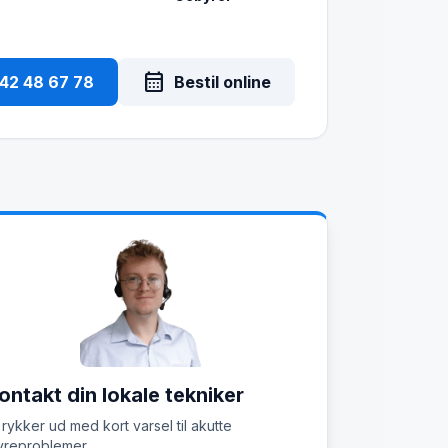
calendar_month
 42 48 67 78
Bestil online
ontakt din lokale tekniker
 rykker ud med kort varsel til akutte
reproblemer.