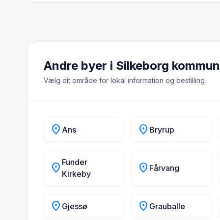
Andre byer i Silkeborg kommu
Vælg dit område for lokal information og bestilling.
location_on
location_on
Ans
Bryrup
Funder
location_on
location_on
Fårvang
Kirkeby
location_on
location_on
Gjessø
Grauballe