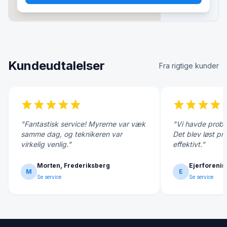
Kundeudtalelser
Fra rigtige kunder
star
star
star
star
star
star
star
star
star
s
"Fantastisk service! Myrerne var væk
"Vi havde probl
samme dag, og teknikeren var
Det blev løst pr
virkelig venlig."
effektivt."
Morten, Frederiksberg
Ejerforenin
M
E
Se service
Se service