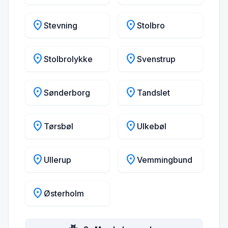
location_on
location_on
Stevning
Stolbro
location_on
location_on
Stolbrolykke
Svenstrup
location_on
location_on
Sønderborg
Tandslet
location_on
location_on
Tørsbøl
Ulkebøl
location_on
location_on
Ullerup
Vemmingbund
location_on
Østerholm