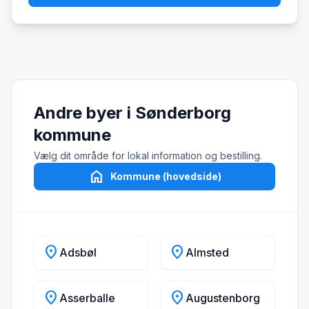
Andre byer i Sønderborg
kommune
Vælg dit område for lokal information og bestilling.
home
Kommune (hovedside)
location_on
location_on
Adsbøl
Almsted
location_on
location_on
Asserballe
Augustenborg