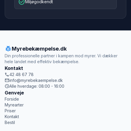
check_circle
Miljøgodkendt
pest_control
Myrebekæmpelse.dk
Din professionelle partner i kampen mod myrer. Vi dækker
hele landet med effektiv bekæmpelse.
Kontakt
call
42 48 67 78
mail
info@myrebekaempelse.dk
schedule
Alle hverdage: 08:00 - 16:00
Genveje
Forside
Myrearter
Priser
Kontakt
Bestil