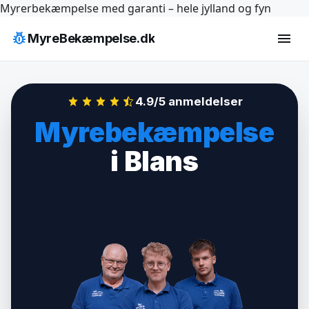
Hop
Myrerbekæmpelse med garanti – hele jylland og fyn
til
pest_control
menu
MyreBekæmpelse.dk
indhold
4.9/5 anmeldelser
Myrebekæmpelse
i Blans