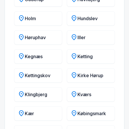
location_on
location_on
Holm
Hundslev
location_on
location_on
Høruphav
Iller
location_on
location_on
Kegnæs
Ketting
location_on
location_on
Kettingskov
Kirke Hørup
location_on
location_on
Klingbjerg
Kværs
location_on
location_on
Kær
Købingsmark