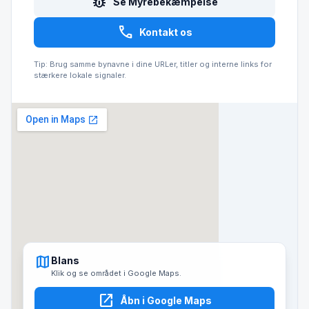
pest_control
Se Myrebekæmpelse
call
Kontakt os
Tip: Brug samme bynavne i dine URLer, titler og interne links for
stærkere lokale signaler.
map
Blans
Klik og se området i Google Maps.
open_in_new
Åbn i Google Maps