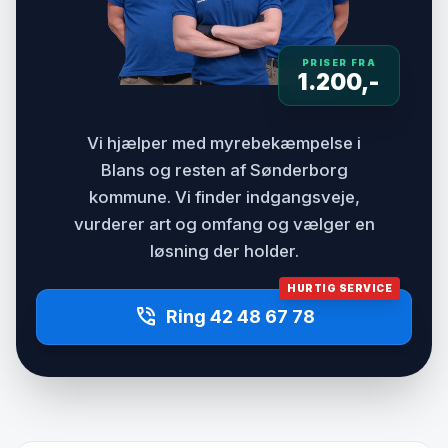
PRISER FRA
1.200,-
Vi hjælper med myrebekæmpelse i
Blans og resten af Sønderborg
kommune. Vi finder indgangsveje,
vurderer art og omfang og vælger en
løsning der holder.
HURTIG SERVICE
phone_in_talk
Ring 42 48 67 78