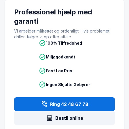
Professionel hjælp med
garanti
Vi arbejder målrettet og ordentligt. Hvis problemet
driller, følger vi op efter aftale.
check_circle
100% Tilfredshed
check_circle
Miljøgodkendt
check_circle
Fast Lav Pris
check_circle
Ingen Skjulte Gebyrer
phone_in_talk
Ring 42 48 67 78
calendar_month
Bestil online