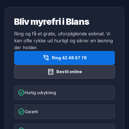
Bliv myrefri i Blans
Ring og få et gratis, uforpligtende estimat. Vi
kan ofte rykke ud hurtigt og sikrer en løsning
der holder.
phone_in_talk
Ring 42 48 67 78
calendar_month
Bestil online
check_circle
Hurtig udrykning
check_circle
Garanti