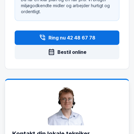
miljøgodkendte midler og arbejder hurtigt og
ordentligt.
phone_in_talk
Ring nu 42 48 67 78
calendar_month
Bestil online
Kontakt din lokale tekniker