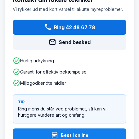
Vi rykker ud med kort varsel til akutte myreproblemer.
phone
Ring 42 48 67 78
mail
Send besked
check_circle
Hurtig udrykning
check_circle
Garanti for effektiv bekæmpelse
check_circle
Miljøgodkendte midler
TIP
Ring mens du står ved problemet, så kan vi
hurtigere vurdere art og omfang.
calendar_month
Bestil online