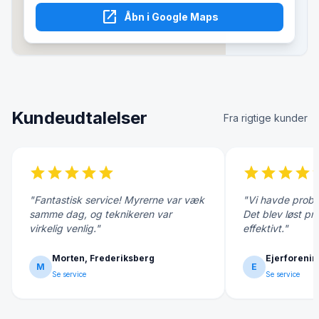
open_in_new
Åbn i Google Maps
Kundeudtalelser
Fra rigtige kunder
star
star
star
star
star
star
star
star
star
s
"Fantastisk service! Myrerne var væk
"Vi havde probl
samme dag, og teknikeren var
Det blev løst pr
virkelig venlig."
effektivt."
Morten, Frederiksberg
Ejerforenin
M
E
Se service
Se service