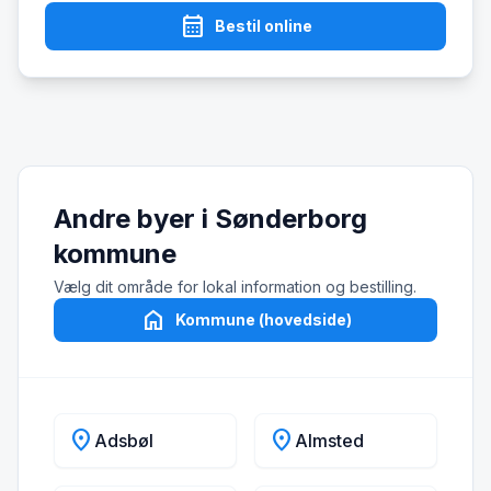
calendar_month
Bestil online
Andre byer i Sønderborg
kommune
Vælg dit område for lokal information og bestilling.
home
Kommune (hovedside)
location_on
location_on
Adsbøl
Almsted