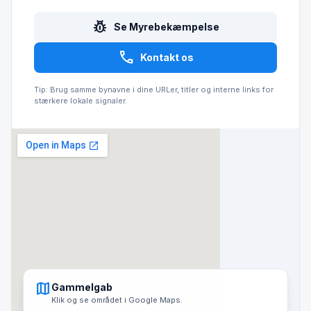
pest_control
Se Myrebekæmpelse
call
Kontakt os
Tip: Brug samme bynavne i dine URLer, titler og interne links for
stærkere lokale signaler.
map
Gammelgab
Klik og se området i Google Maps.