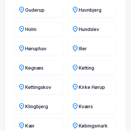
location_on
location_on
Guderup
Havnbjerg
location_on
location_on
Holm
Hundslev
location_on
location_on
Høruphav
Iller
location_on
location_on
Kegnæs
Ketting
location_on
location_on
Kettingskov
Kirke Hørup
location_on
location_on
Klingbjerg
Kværs
location_on
location_on
Kær
Købingsmark