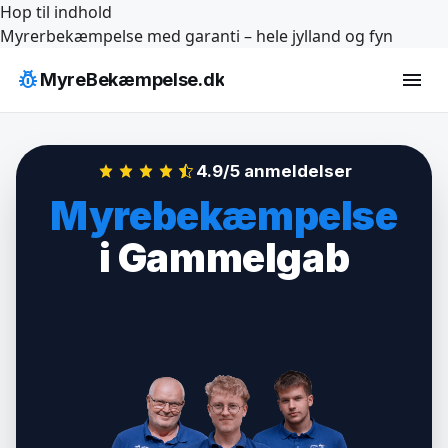
Hop til indhold
Myrerbekæmpelse med garanti – hele jylland og fyn
pest_control
menu
MyreBekæmpelse.dk
4.9/5 anmeldelser
Myrebekæmpelse
i Gammelgab