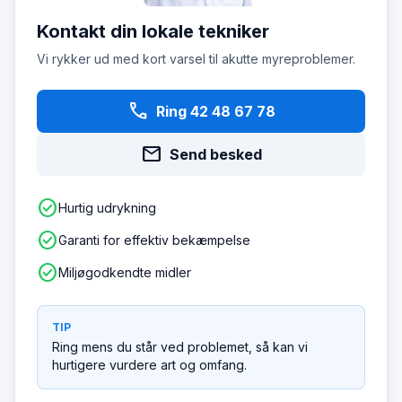
Kontakt din lokale tekniker
Vi rykker ud med kort varsel til akutte myreproblemer.
phone
Ring 42 48 67 78
mail
Send besked
check_circle
Hurtig udrykning
check_circle
Garanti for effektiv bekæmpelse
check_circle
Miljøgodkendte midler
TIP
Ring mens du står ved problemet, så kan vi
hurtigere vurdere art og omfang.