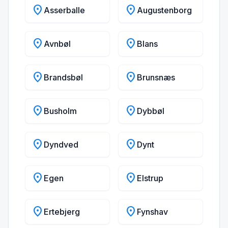
location_on
location_on
Asserballe
Augustenborg
location_on
location_on
Avnbøl
Blans
location_on
location_on
Brandsbøl
Brunsnæs
location_on
location_on
Busholm
Dybbøl
location_on
location_on
Dyndved
Dynt
location_on
location_on
Egen
Elstrup
location_on
location_on
Ertebjerg
Fynshav