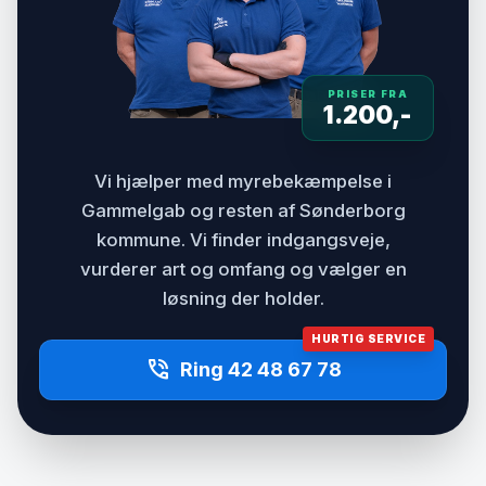
PRISER FRA
1.200,-
Vi hjælper med myrebekæmpelse i
Gammelgab og resten af Sønderborg
kommune. Vi finder indgangsveje,
vurderer art og omfang og vælger en
løsning der holder.
HURTIG SERVICE
phone_in_talk
Ring 42 48 67 78