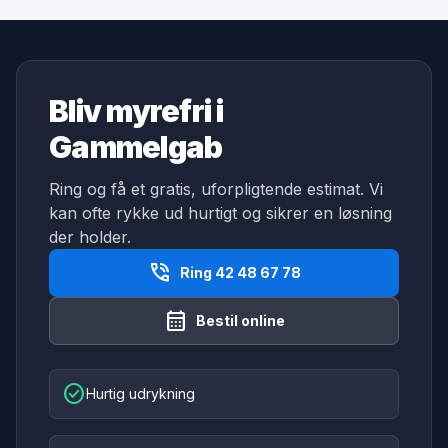
Bliv myrefri i
Gammelgab
Ring og få et gratis, uforpligtende estimat. Vi
kan ofte rykke ud hurtigt og sikrer en løsning
der holder.
phone_in_talk
Ring 42 48 67 78
calendar_month
Bestil online
check_circle
Hurtig udrykning