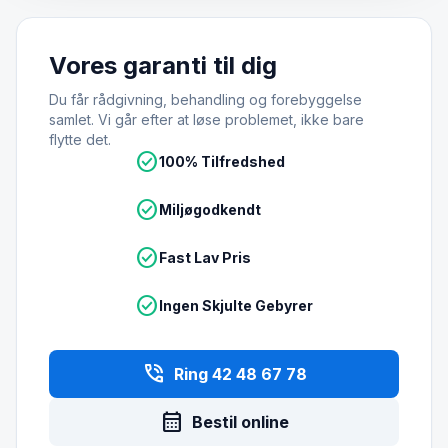
Vores garanti til dig
Du får rådgivning, behandling og forebyggelse
samlet. Vi går efter at løse problemet, ikke bare
flytte det.
check_circle
100% Tilfredshed
check_circle
Miljøgodkendt
check_circle
Fast Lav Pris
check_circle
Ingen Skjulte Gebyrer
phone_in_talk
Ring 42 48 67 78
calendar_month
Bestil online