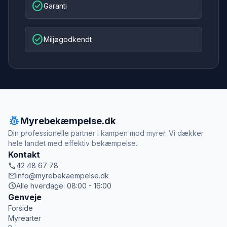
check_circle
Garanti
check_circle
Miljøgodkendt
pest_control
Myrebekæmpelse.dk
Din professionelle partner i kampen mod myrer. Vi dækker
hele landet med effektiv bekæmpelse.
Kontakt
call
42 48 67 78
mail
info@myrebekaempelse.dk
schedule
Alle hverdage: 08:00 - 16:00
Genveje
Forside
Myrearter