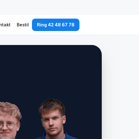
ntakt
Bestil
Ring 42 48 67 78