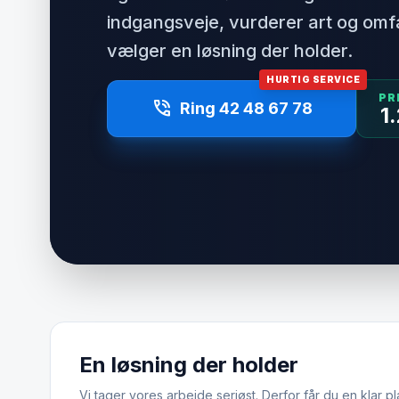
indgangsveje, vurderer art og om
vælger en løsning der holder.
HURTIG SERVICE
PR
phone_in_talk
Ring 42 48 67 78
1
En løsning der holder
Vi tager vores arbejde seriøst. Derfor får du en klar pl