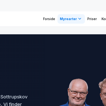
expand_more
Forside
Myrearter
Priser
Ko
 Sottrupskov
 Vi finder