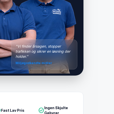
"Vi finder årsagen, stopper
trafikken og sikrer en løsning der
holder."
Miljøgodkendte midler
Ingen Skjulte
le
check_circle
Fast Lav Pris
Gebyrer