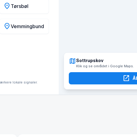
location_on
Tørsbøl
location_on
Vemmingbund
map
Sottrupskov
Klik og se området i Google Maps.
open_in_new
Å
tærkere lokale signaler.