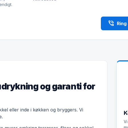
endigt.
phone_in_talk
Ring
udrykning og garanti for
kkel eller inde i køkken og bryggers. Vi
K
e.
Vi
my