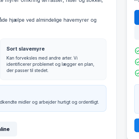
 myrer omkring terrasser, fliser og sokkel,
både hjælpe ved almindelige havemyrer og
Sort slavemyre
check_c
Kan forveksles med andre arter. Vi
check_c
identificerer problemet og lægger en plan,
der passer til stedet.
check_c
godkendte midler og arbejder hurtigt og ordentligt.
nline