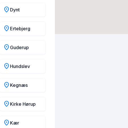
location_on
Dynt
location_on
Ertebjerg
location_on
Guderup
location_on
Hundslev
location_on
Kegnæs
location_on
Kirke Hørup
location_on
Kær