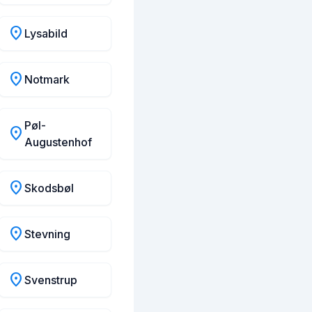
location_on
Lysabild
location_on
Notmark
Pøl-
location_on
Augustenhof
location_on
Skodsbøl
location_on
Stevning
location_on
Svenstrup