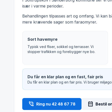
I Sottrupskov i Sønderborg kommune ser vi ofte
især i varme perioder.
Behandlingen tilpasses art og omfang. Vi kan 
mere krævende sager som faraomyrer.
Sort havemyre
Typisk ved fliser, sokkel og terrasser. Vi
stopper trafikken og forebygger nye bo.
Du får en klar plan og en fast, fair pris
Du får en klar plan og en fair pris. Vi bruger miljø
phone_in_talk
calendar_month
Ring nu 42 48 67 78
Bestil o