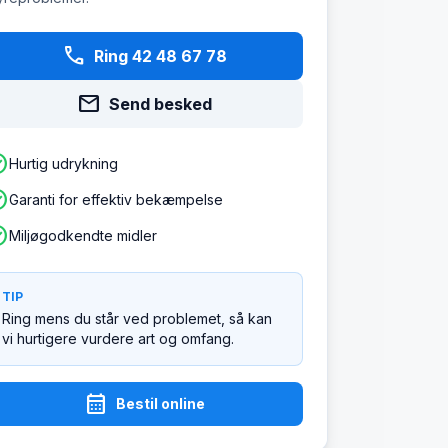
phone
Ring 42 48 67 78
mail
Send besked
ircle
Hurtig udrykning
ircle
Garanti for effektiv bekæmpelse
ircle
Miljøgodkendte midler
TIP
Ring mens du står ved problemet, så kan
vi hurtigere vurdere art og omfang.
calendar_month
Bestil online