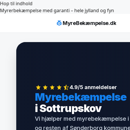
Hop til indhold
Myrerbekæmpelse med garanti – hele jylland og fyn
pest_control
MyreBekæmpelse.dk
4.9/5 anmeldelser
Myrebekæmpelse
i Sottrupskov
Vi hjælper med myrebekæmpelse i
og resten af Sønderborg kommune.