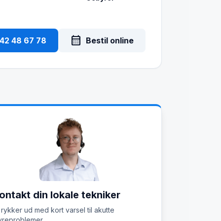
calendar_month
 42 48 67 78
Bestil online
ontakt din lokale tekniker
 rykker ud med kort varsel til akutte
reproblemer.