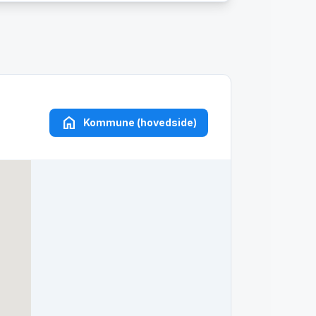
home
Kommune (hovedside)