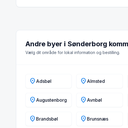
Andre byer i Sønderborg kom
Vælg dit område for lokal information og bestilling.
location_on
location_on
Adsbøl
Almsted
location_on
location_on
Augustenborg
Avnbøl
location_on
location_on
Brandsbøl
Brunsnæs