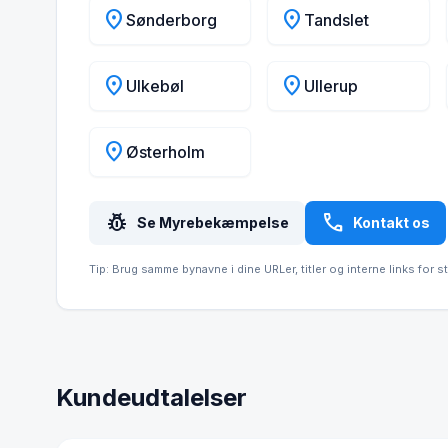
location_on
location_on
Sønderborg
Tandslet
location_on
location_on
Ulkebøl
Ullerup
location_on
Østerholm
pest_control
call
Se Myrebekæmpelse
Kontakt os
Tip: Brug samme bynavne i dine URLer, titler og interne links for s
Kundeudtalelser