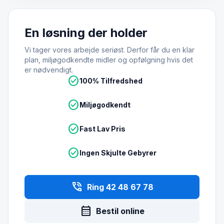
En løsning der holder
Vi tager vores arbejde seriøst. Derfor får du en klar
plan, miljøgodkendte midler og opfølgning hvis det
er nødvendigt.
check_circle
100% Tilfredshed
check_circle
Miljøgodkendt
check_circle
Fast Lav Pris
check_circle
Ingen Skjulte Gebyrer
phone_in_talk
Ring 42 48 67 78
calendar_month
Bestil online