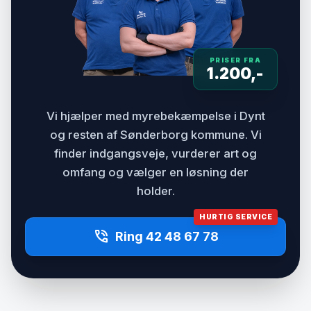
PRISER FRA
1.200,-
Vi hjælper med myrebekæmpelse i Dynt
og resten af Sønderborg kommune. Vi
finder indgangsveje, vurderer art og
omfang og vælger en løsning der
holder.
HURTIG SERVICE
phone_in_talk
Ring 42 48 67 78