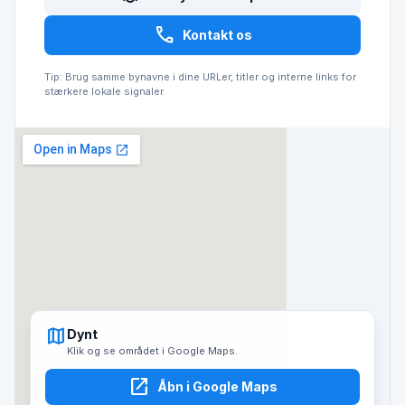
call
Kontakt os
Tip: Brug samme bynavne i dine URLer, titler og interne links for
stærkere lokale signaler.
map
Dynt
Klik og se området i Google Maps.
open_in_new
Åbn i Google Maps