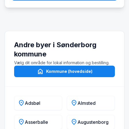
Andre byer i Sønderborg
kommune
Vælg dit område for lokal information og bestilling.
home
Kommune (hovedside)
location_on
location_on
Adsbøl
Almsted
location_on
location_on
Asserballe
Augustenborg