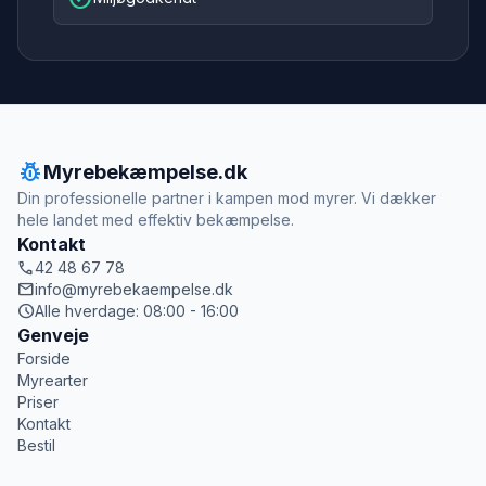
pest_control
Myrebekæmpelse.dk
Din professionelle partner i kampen mod myrer. Vi dækker
hele landet med effektiv bekæmpelse.
Kontakt
call
42 48 67 78
mail
info@myrebekaempelse.dk
schedule
Alle hverdage: 08:00 - 16:00
Genveje
Forside
Myrearter
Priser
Kontakt
Bestil