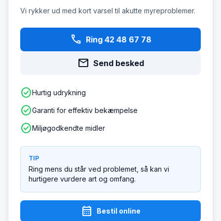
Vi rykker ud med kort varsel til akutte myreproblemer.
phone
Ring 42 48 67 78
mail
Send besked
check_circle
Hurtig udrykning
check_circle
Garanti for effektiv bekæmpelse
check_circle
Miljøgodkendte midler
TIP
Ring mens du står ved problemet, så kan vi
hurtigere vurdere art og omfang.
calendar_month
Bestil online