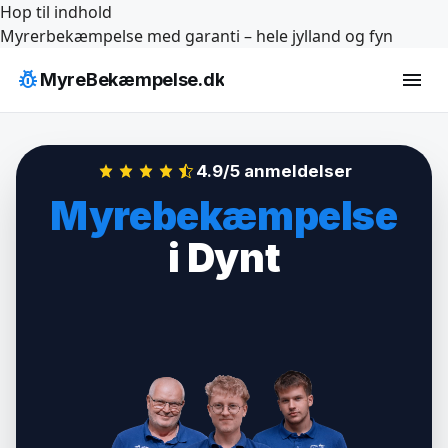
Hop til indhold
Myrerbekæmpelse med garanti – hele jylland og fyn
pest_control
menu
MyreBekæmpelse.dk
4.9/5 anmeldelser
Myrebekæmpelse
i Dynt