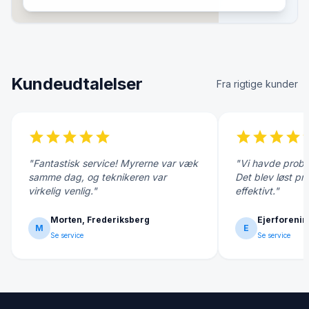
Kundeudtalelser
Fra rigtige kunder
star
star
star
star
star
star
star
star
star
s
"Fantastisk service! Myrerne var væk
"Vi havde probl
samme dag, og teknikeren var
Det blev løst pr
virkelig venlig."
effektivt."
Morten, Frederiksberg
Ejerforenin
M
E
Se service
Se service