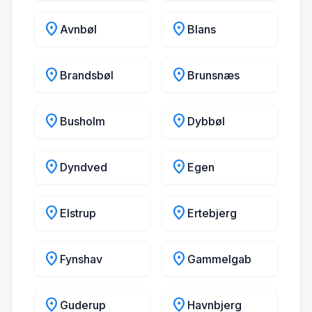
location_on
location_on
Avnbøl
Blans
location_on
location_on
Brandsbøl
Brunsnæs
location_on
location_on
Busholm
Dybbøl
location_on
location_on
Dyndved
Egen
location_on
location_on
Elstrup
Ertebjerg
location_on
location_on
Fynshav
Gammelgab
location_on
location_on
Guderup
Havnbjerg