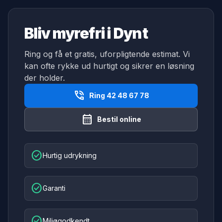
Bliv myrefri i Dynt
Ring og få et gratis, uforpligtende estimat. Vi
kan ofte rykke ud hurtigt og sikrer en løsning
der holder.
phone_in_talk
Ring 42 48 67 78
calendar_month
Bestil online
check_circle
Hurtig udrykning
check_circle
Garanti
check_circle
Miljøgodkendt