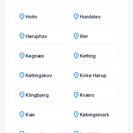
location_on
location_on
Holm
Hundslev
location_on
location_on
Høruphav
Iller
location_on
location_on
Kegnæs
Ketting
location_on
location_on
Kettingskov
Kirke Hørup
location_on
location_on
Klingbjerg
Kværs
location_on
location_on
Kær
Købingsmark