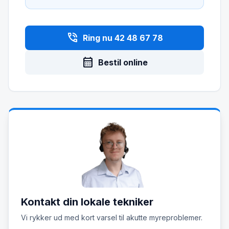
phone_in_talk
Ring nu 42 48 67 78
calendar_month
Bestil online
Kontakt din lokale tekniker
Vi rykker ud med kort varsel til akutte myreproblemer.