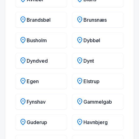
location_on
location_on
Brandsbøl
Brunsnæs
location_on
location_on
Busholm
Dybbøl
location_on
location_on
Dyndved
Dynt
location_on
location_on
Egen
Elstrup
location_on
location_on
Fynshav
Gammelgab
location_on
location_on
Guderup
Havnbjerg