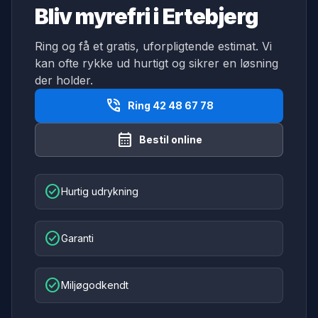
Bliv myrefri i Ertebjerg
Ring og få et gratis, uforpligtende estimat. Vi
kan ofte rykke ud hurtigt og sikrer en løsning
der holder.
phone_in_talk
Ring 42 48 67 78
calendar_month
Bestil online
check_circle
Hurtig udrykning
check_circle
Garanti
check_circle
Miljøgodkendt