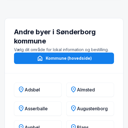
Andre byer i Sønderborg
kommune
Vælg dit område for lokal information og bestilling.
home
Kommune (hovedside)
location_on
location_on
Adsbøl
Almsted
location_on
location_on
Asserballe
Augustenborg
location_on
location_on
Avnbøl
Blans