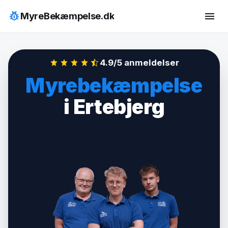
Hop
pest_control
menu
MyreBekæmpelse.dk
til
indhold
4.9/5 anmeldelser
Myrebekæmpelse
i Ertebjerg