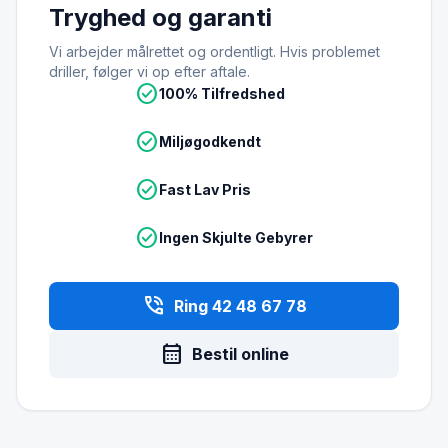
Tryghed og garanti
Vi arbejder målrettet og ordentligt. Hvis problemet
driller, følger vi op efter aftale.
check_circle
100% Tilfredshed
check_circle
Miljøgodkendt
check_circle
Fast Lav Pris
check_circle
Ingen Skjulte Gebyrer
phone_in_talk
Ring 42 48 67 78
calendar_month
Bestil online