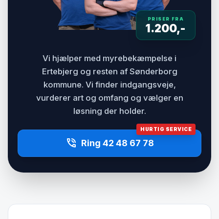
PRISER FRA
1.200,-
Vi hjælper med myrebekæmpelse i
Ertebjerg og resten af Sønderborg
kommune. Vi finder indgangsveje,
vurderer art og omfang og vælger en
løsning der holder.
HURTIG SERVICE
phone_in_talk
Ring 42 48 67 78