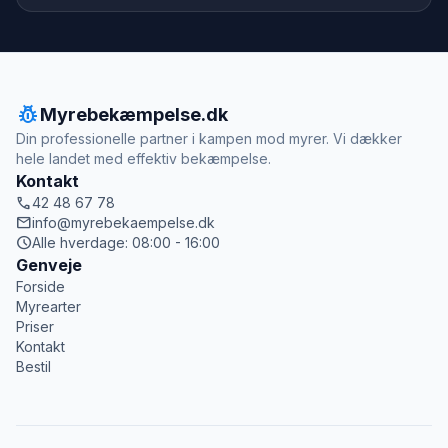
pest_control
Myrebekæmpelse.dk
Din professionelle partner i kampen mod myrer. Vi dækker
hele landet med effektiv bekæmpelse.
Kontakt
call
42 48 67 78
mail
info@myrebekaempelse.dk
schedule
Alle hverdage: 08:00 - 16:00
Genveje
Forside
Myrearter
Priser
Kontakt
Bestil