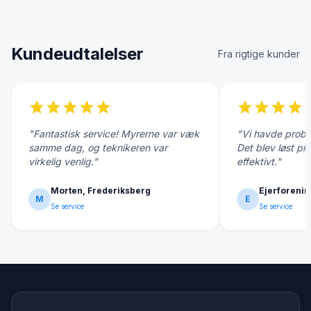
Kundeudtalelser
Fra rigtige kunder
star
star
star
star
star
star
star
star
star
s
"Fantastisk service! Myrerne var væk
"Vi havde probl
samme dag, og teknikeren var
Det blev løst pr
virkelig venlig."
effektivt."
Morten, Frederiksberg
Ejerforenin
M
E
Se service
Se service