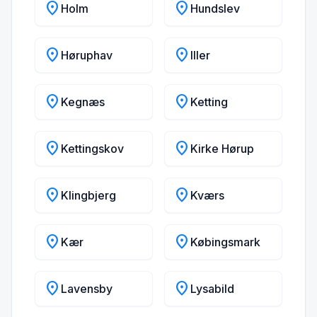
location_on
location_on
Holm
Hundslev
location_on
location_on
Høruphav
Iller
location_on
location_on
Kegnæs
Ketting
location_on
location_on
Kettingskov
Kirke Hørup
location_on
location_on
Klingbjerg
Kværs
location_on
location_on
Kær
Købingsmark
location_on
location_on
Lavensby
Lysabild