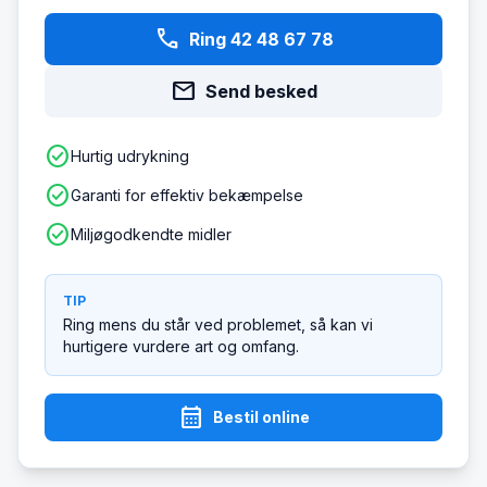
phone
Ring 42 48 67 78
mail
Send besked
check_circle
Hurtig udrykning
check_circle
Garanti for effektiv bekæmpelse
check_circle
Miljøgodkendte midler
TIP
Ring mens du står ved problemet, så kan vi
hurtigere vurdere art og omfang.
calendar_month
Bestil online