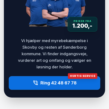
PRISER FRA
1.200,-
Vi hjælper med myrebekæmpelse i
Skovby og resten af Sønderborg
kommune. Vi finder indgangsveje,
vurderer art og omfang og vælger en
løsning der holder.
HURTIG SERVICE
phone_in_talk
Ring 42 48 67 78