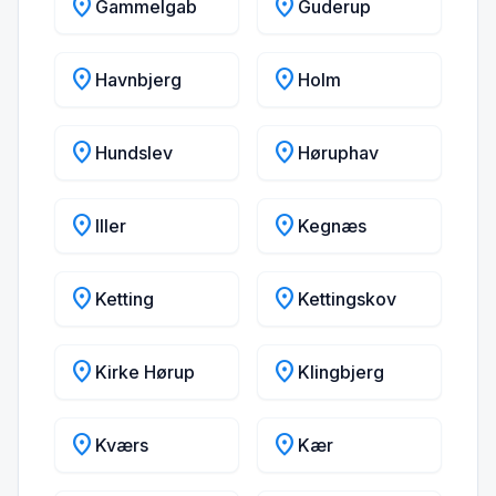
location_on
location_on
Gammelgab
Guderup
location_on
location_on
Havnbjerg
Holm
location_on
location_on
Hundslev
Høruphav
location_on
location_on
Iller
Kegnæs
location_on
location_on
Ketting
Kettingskov
location_on
location_on
Kirke Hørup
Klingbjerg
location_on
location_on
Kværs
Kær