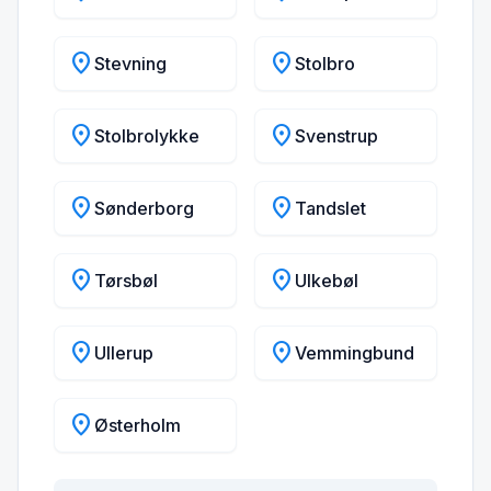
location_on
location_on
Stevning
Stolbro
location_on
location_on
Stolbrolykke
Svenstrup
location_on
location_on
Sønderborg
Tandslet
location_on
location_on
Tørsbøl
Ulkebøl
location_on
location_on
Ullerup
Vemmingbund
location_on
Østerholm