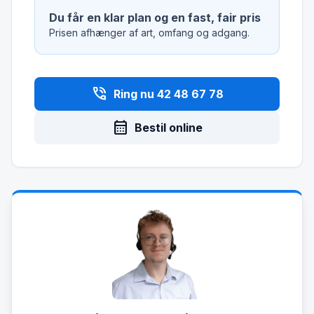
Du får en klar plan og en fast, fair pris
Prisen afhænger af art, omfang og adgang.
phone_in_talk
Ring nu 42 48 67 78
calendar_month
Bestil online