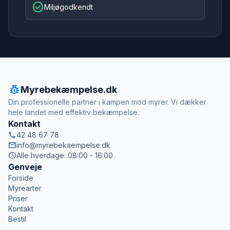
check_circle
Miljøgodkendt
pest_control
Myrebekæmpelse.dk
Din professionelle partner i kampen mod myrer. Vi dækker
hele landet med effektiv bekæmpelse.
Kontakt
call
42 48 67 78
mail
info@myrebekaempelse.dk
schedule
Alle hverdage: 08:00 - 16:00
Genveje
Forside
Myrearter
Priser
Kontakt
Bestil