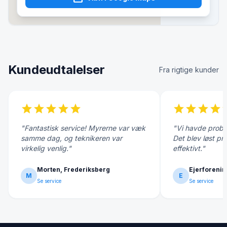
Kundeudtalelser
Fra rigtige kunder
star
star
star
star
star
star
star
star
star
s
"Fantastisk service! Myrerne var væk
"Vi havde probl
samme dag, og teknikeren var
Det blev løst pr
virkelig venlig."
effektivt."
Morten, Frederiksberg
Ejerforenin
M
E
Se service
Se service