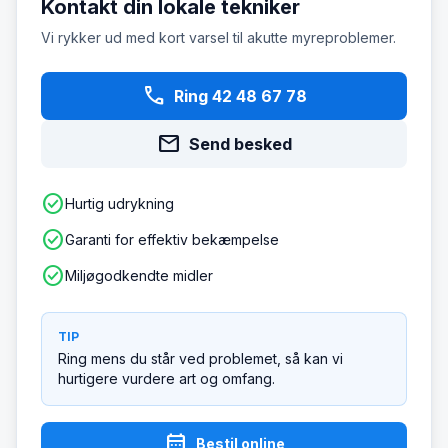
Kontakt din lokale tekniker
Vi rykker ud med kort varsel til akutte myreproblemer.
phone
Ring 42 48 67 78
mail
Send besked
check_circle
Hurtig udrykning
check_circle
Garanti for effektiv bekæmpelse
check_circle
Miljøgodkendte midler
TIP
Ring mens du står ved problemet, så kan vi
hurtigere vurdere art og omfang.
calendar_month
Bestil online