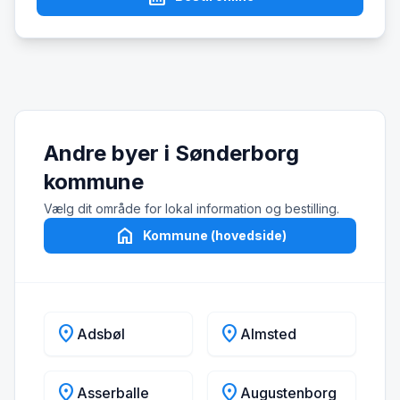
Andre byer i Sønderborg
kommune
Vælg dit område for lokal information og bestilling.
home
Kommune (hovedside)
location_on
location_on
Adsbøl
Almsted
location_on
location_on
Asserballe
Augustenborg