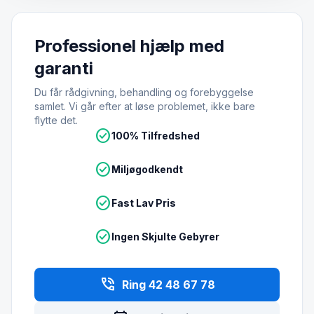
Professionel hjælp med
garanti
Du får rådgivning, behandling og forebyggelse
samlet. Vi går efter at løse problemet, ikke bare
flytte det.
check_circle
100% Tilfredshed
check_circle
Miljøgodkendt
check_circle
Fast Lav Pris
check_circle
Ingen Skjulte Gebyrer
phone_in_talk
Ring 42 48 67 78