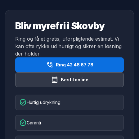
Bliv myrefri i Skovby
Ring og få et gratis, uforpligtende estimat. Vi
kan ofte rykke ud hurtigt og sikrer en løsning
der holder.
phone_in_talk
Ring 42 48 67 78
calendar_month
Bestil online
check_circle
Hurtig udrykning
check_circle
Garanti