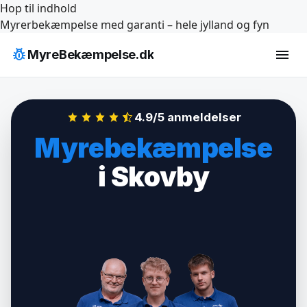
Hop til indhold
Myrerbekæmpelse med garanti – hele jylland og fyn
pest_control
menu
MyreBekæmpelse.dk
4.9/5 anmeldelser
Myrebekæmpelse
i Skovby