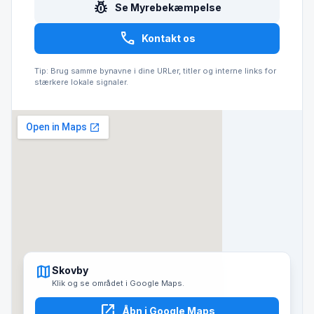
pest_control
Se Myrebekæmpelse
call
Kontakt os
Tip: Brug samme bynavne i dine URLer, titler og interne links for
stærkere lokale signaler.
map
Skovby
Klik og se området i Google Maps.
open_in_new
Åbn i Google Maps