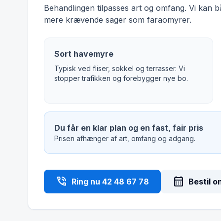
Behandlingen tilpasses art og omfang. Vi kan 
mere krævende sager som faraomyrer.
Sort havemyre
Typisk ved fliser, sokkel og terrasser. Vi
stopper trafikken og forebygger nye bo.
Du får en klar plan og en fast, fair pris
Prisen afhænger af art, omfang og adgang.
phone_in_talk
calendar_month
Ring nu 42 48 67 78
Bestil o