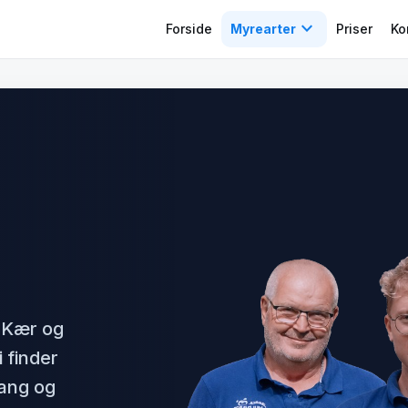
expand_more
Forside
Myrearter
Priser
Ko
 Kær og
 finder
fang og