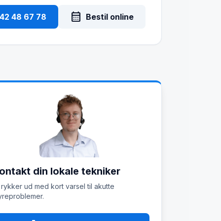
calendar_month
 42 48 67 78
Bestil online
ontakt din lokale tekniker
 rykker ud med kort varsel til akutte
reproblemer.