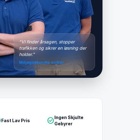
"Vi finder årsagen, stopper
trafikken og sikrer en løsning der
holder."
Miljøgodkendte midler
Ingen Skjulte
le
check_circle
Fast Lav Pris
Gebyrer