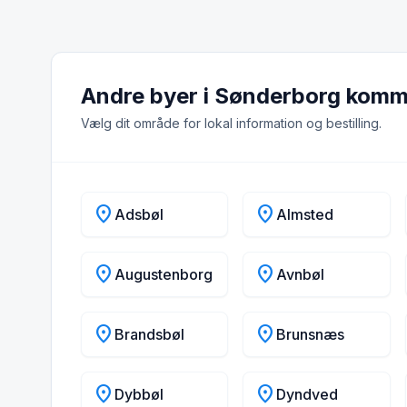
Andre byer i Sønderborg kom
Vælg dit område for lokal information og bestilling.
location_on
location_on
Adsbøl
Almsted
location_on
location_on
Augustenborg
Avnbøl
location_on
location_on
Brandsbøl
Brunsnæs
location_on
location_on
Dybbøl
Dyndved