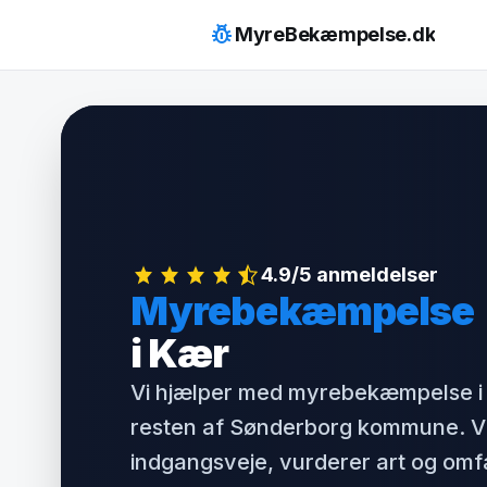
Hop
pest_control
MyreBekæmpelse.dk
til
indhold
4.9/5 anmeldelser
Myrebekæmpelse
i Kær
Vi hjælper med myrebekæmpelse i
resten af Sønderborg kommune. Vi
indgangsveje, vurderer art og om