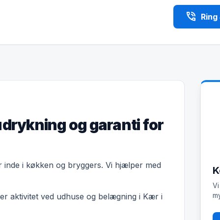
phone_in_talk
Ring
udrykning og garanti for
er inde i køkken og bryggers. Vi hjælper med
K
Vi
my
r aktivitet ved udhuse og belægning i Kær i