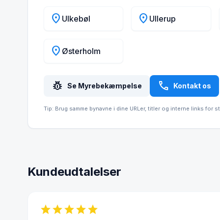
location_on
location_on
Ulkebøl
Ullerup
location_on
Østerholm
pest_control
call
Se Myrebekæmpelse
Kontakt os
Tip: Brug samme bynavne i dine URLer, titler og interne links for s
Kundeudtalelser
star
star
star
star
star