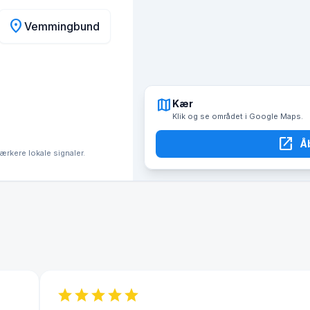
location_on
Vemmingbund
map
Kær
Klik og se området i Google Maps.
open_in_new
Å
tærkere lokale signaler.
star
star
star
star
star