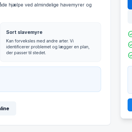
både hjælpe ved almindelige havemyrer og
Sort slavemyre
check_c
Kan forveksles med andre arter. Vi
check_c
identificerer problemet og lægger en plan,
der passer til stedet.
check_c
nline