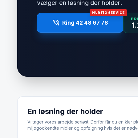
vælger en løsning der holder.
HURTIG SERVICE
PR
phone_in_talk
Ring 42 48 67 78
1
En løsning der holder
Vi tager vores arbejde seriøst. Derfor får du en klar pl
miljøgodkendte midler og opfølgning hvis det er nødv