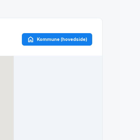
home
Kommune (hovedside)