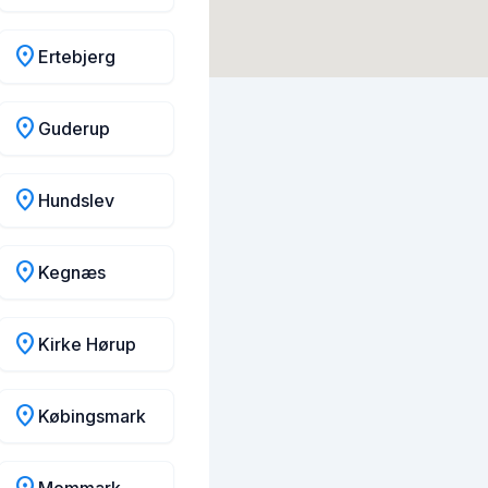
location_on
Ertebjerg
location_on
Guderup
location_on
Hundslev
location_on
Kegnæs
location_on
Kirke Hørup
location_on
Købingsmark