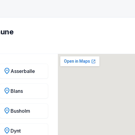
mune
location_on
Asserballe
location_on
Blans
location_on
Busholm
location_on
Dynt