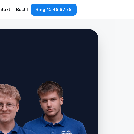
ntakt
Bestil
Ring 42 48 67 78