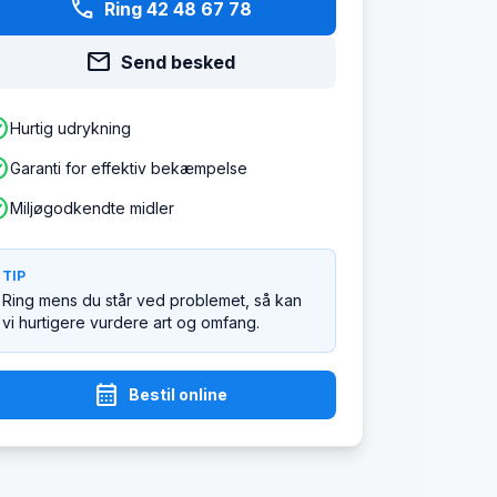
phone
Ring 42 48 67 78
mail
Send besked
ircle
Hurtig udrykning
ircle
Garanti for effektiv bekæmpelse
ircle
Miljøgodkendte midler
TIP
Ring mens du står ved problemet, så kan
vi hurtigere vurdere art og omfang.
calendar_month
Bestil online