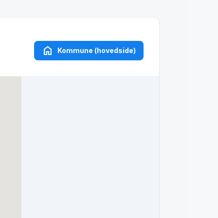
home
Kommune (hovedside)