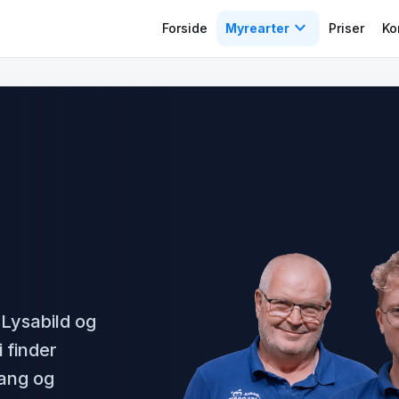
expand_more
Forside
Myrearter
Priser
Ko
Lysabild og
 finder
fang og