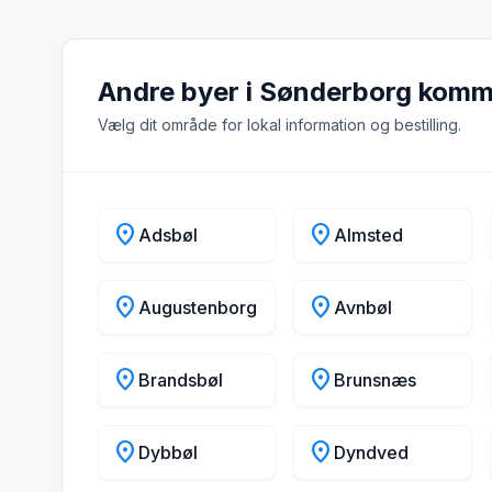
Andre byer i Sønderborg kom
Vælg dit område for lokal information og bestilling.
location_on
location_on
Adsbøl
Almsted
location_on
location_on
Augustenborg
Avnbøl
location_on
location_on
Brandsbøl
Brunsnæs
location_on
location_on
Dybbøl
Dyndved