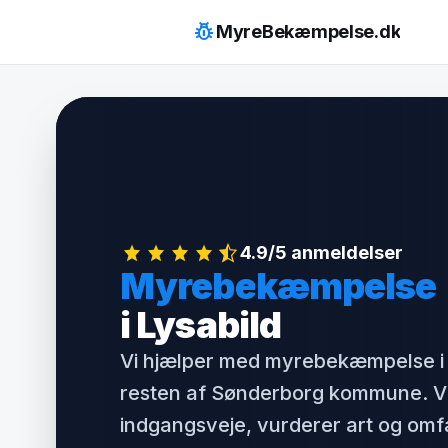
Hop
pest_control
MyreBekæmpelse.dk
til
indhold
4.9/5 anmeldelser
Myrebekæmpelse
i Lysabild
Vi hjælper med myrebekæmpelse i 
resten af Sønderborg kommune. Vi
indgangsveje, vurderer art og om