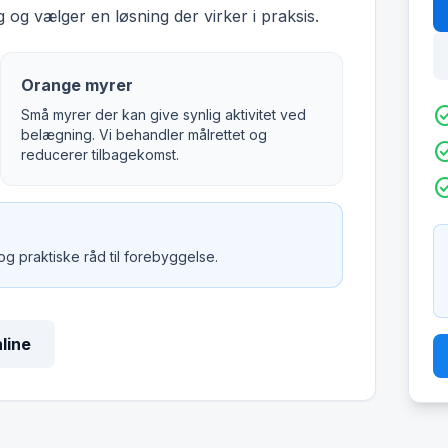
 og vælger en løsning der virker i praksis.
Orange myrer
check_c
Små myrer der kan give synlig aktivitet ved
belægning. Vi behandler målrettet og
check_c
reducerer tilbagekomst.
check_c
 og praktiske råd til forebyggelse.
nline