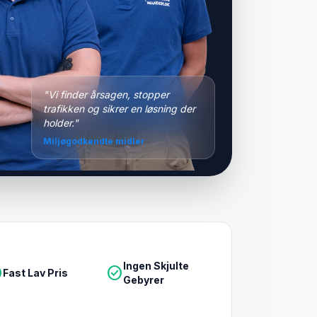
"Vi finder årsagen, stopper
trafikken og sikrer en løsning der
holder."
Miljøgodkendte midler
Ingen Skjulte
le
check_circle
Fast Lav Pris
Gebyrer