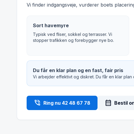
Vi finder indgangsveje, vurderer boets placering
Sort havemyre
Typisk ved fliser, sokkel og terrasser. Vi
stopper trafikken og forebygger nye bo.
Du får en klar plan og en fast, fair pris
Vi arbejder effektivt og diskret. Du får en klar plan
phone_in_talk
calendar_month
Ring nu 42 48 67 78
Bestil o