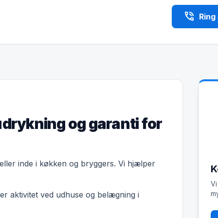
phone_in_talk
Ring
udrykning og garanti for
 eller inde i køkken og bryggers. Vi hjælper
K
Vi
my
r aktivitet ved udhuse og belægning i