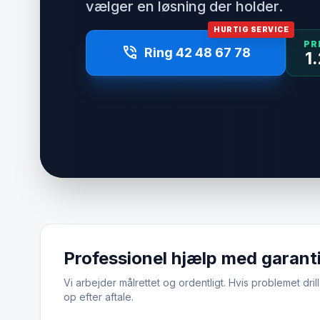
vælger en løsning der holder.
HURTIG SERVICE
PR
phone_in_talk
Ring 42 48 67 78
1
Professionel hjælp med garant
Vi arbejder målrettet og ordentligt. Hvis problemet drill
op efter aftale.