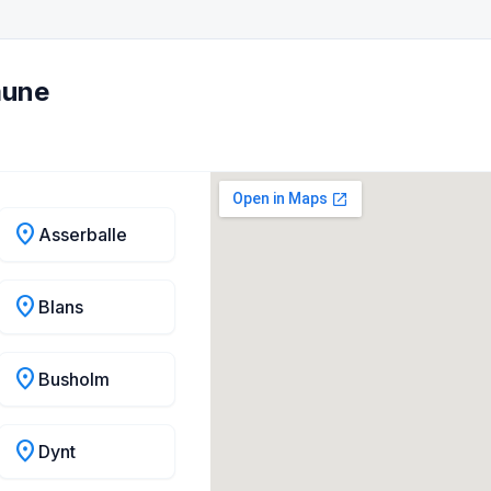
mune
location_on
Asserballe
location_on
Blans
location_on
Busholm
location_on
Dynt