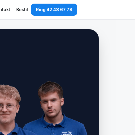
ntakt
Bestil
Ring 42 48 67 78