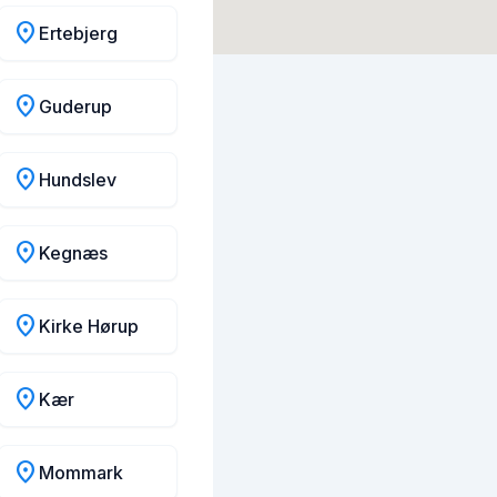
location_on
Ertebjerg
location_on
Guderup
location_on
Hundslev
location_on
Kegnæs
location_on
Kirke Hørup
location_on
Kær
location_on
Mommark