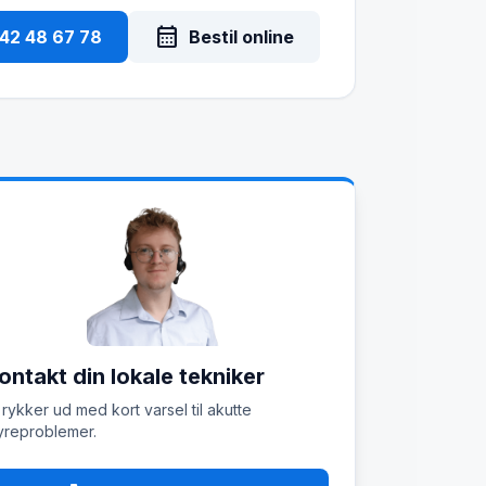
calendar_month
 42 48 67 78
Bestil online
ontakt din lokale tekniker
 rykker ud med kort varsel til akutte
reproblemer.