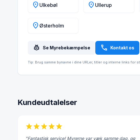
location_on
location_on
Ulkebøl
Ullerup
location_on
Østerholm
pest_control
call
Se Myrebekæmpelse
Kontakt os
Tip: Brug samme bynavne i dine URLer, titler og interne links for s
Kundeudtalelser
star
star
star
star
star
"Fantastisk service! Myrerne var væk samme dag, og