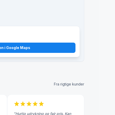
bn i Google Maps
Fra rigtige kunder
star
star
star
star
star
"Hurtig udrykning og fair pris. Kan