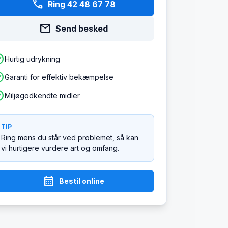
phone
Ring 42 48 67 78
mail
Send besked
ircle
Hurtig udrykning
ircle
Garanti for effektiv bekæmpelse
ircle
Miljøgodkendte midler
TIP
Ring mens du står ved problemet, så kan
vi hurtigere vurdere art og omfang.
calendar_month
Bestil online